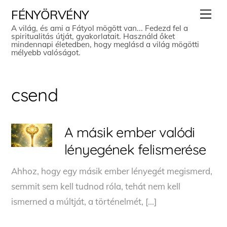
Skip
Men
FÉNYÖRVÉNY
to
A világ, és ami a Fátyol mögött van... Fedezd fel a
spiritualitás útját, gyakorlatait. Használd őket
content
mindennapi életedben, hogy meglásd a világ mögötti
mélyebb valóságot.
csend
A másik ember valódi
lényegének felismerése
Ahhoz, hogy egy másik ember lényegét megismerd,
semmit sem kell tudnod róla, tehát nem kell
ismerned a múltját, a történelmét, […]