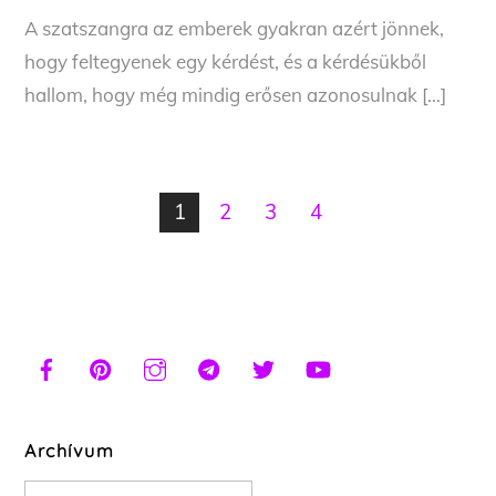
A szatszangra az emberek gyakran azért jönnek,
hogy feltegyenek egy kérdést, és a kérdésükből
hallom, hogy még mindig erősen azonosulnak […]
1
2
3
4
Archívum