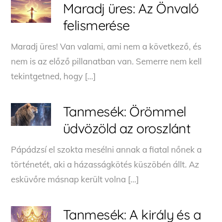
Maradj üres: Az Önvaló
felismerése
Maradj üres! Van valami, ami nem a következő, és
nem is az előző pillanatban van. Semerre nem kell
tekintgetned, hogy […]
Tanmesék: Örömmel
üdvözöld az oroszlánt
Pápádzsí el szokta mesélni annak a fiatal nőnek a
történetét, aki a házasságkötés küszöbén állt. Az
esküvőre másnap került volna […]
Tanmesék: A király és a