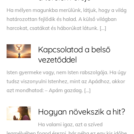
Ha mélyen magunkba merülünk, látjuk, hogy a világ
határozottan fejlődik és halad. A külső világban
harcokat, csatákat és háborúkat látunk. […]
Kapcsolatod a belső
vezetőddel
Isten gyermeke vagy, nem Isten rabszolgája. Ha úgy
tudsz viszonyulni Istenhez, mint az Apádhoz, akkor
azt mondhatod: – Apám gazdag. […]
Hogyan növekszik a hit?
Ha valami igaz, azt a szíved
legmélyében fogod érezni, bár néha ez egy kis időbe