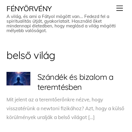
Skip
Men
FÉNYÖRVÉNY
to
A világ, és ami a Fátyol mögött van... Fedezd fel a
spiritualitás útját, gyakorlatait. Használd őket
content
mindennapi életedben, hogy meglásd a világ mögötti
mélyebb valóságot.
belső világ
Szándék és bizalom a
teremtésben
Mit jelent az a teremtőerőnkre nézve, hogy
visszatérünk a newtoni fizikához? Azt, hogy a külső
körülmények uralják a belső világot […]