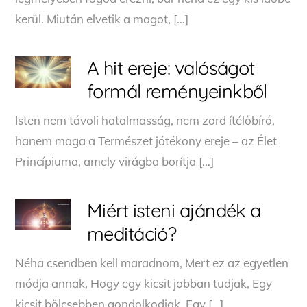
kerül. Miután elvetik a magot, […]
A hit ereje: valóságot
formál reményeinkből
Isten nem távoli hatalmasság, nem zord ítélőbíró,
hanem maga a Természet jótékony ereje – az Élet
Princípiuma, amely virágba borítja […]
Miért isteni ajándék a
meditáció?
Néha csendben kell maradnom, Mert ez az egyetlen
módja annak, Hogy egy kicsit jobban tudjak, Egy
kicsit bölcsebben gondolkodjak, Egy […]