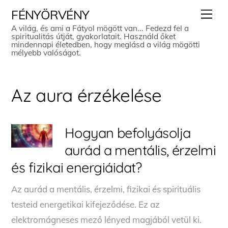
Skip
Men
FÉNYÖRVÉNY
to
A világ, és ami a Fátyol mögött van... Fedezd fel a
spiritualitás útját, gyakorlatait. Használd őket
content
mindennapi életedben, hogy meglásd a világ mögötti
mélyebb valóságot.
Az aura érzékelése
Hogyan befolyásolja
aurád a mentális, érzelmi
és fizikai energiáidat?
Az aurád a mentális, érzelmi, fizikai és spirituális
testeid energetikai kifejeződése. Ez az
elektromágneses mező lényed magjából vetül ki.