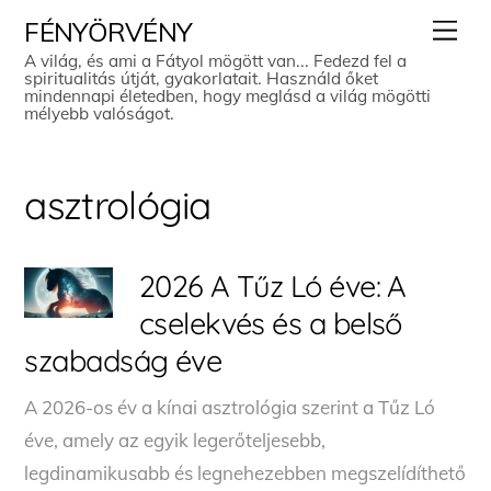
Skip
Men
FÉNYÖRVÉNY
to
A világ, és ami a Fátyol mögött van... Fedezd fel a
spiritualitás útját, gyakorlatait. Használd őket
content
mindennapi életedben, hogy meglásd a világ mögötti
mélyebb valóságot.
asztrológia
2026 A Tűz Ló éve: A
cselekvés és a belső
szabadság éve
A 2026-os év a kínai asztrológia szerint a Tűz Ló
éve, amely az egyik legerőteljesebb,
legdinamikusabb és legnehezebben megszelídíthető