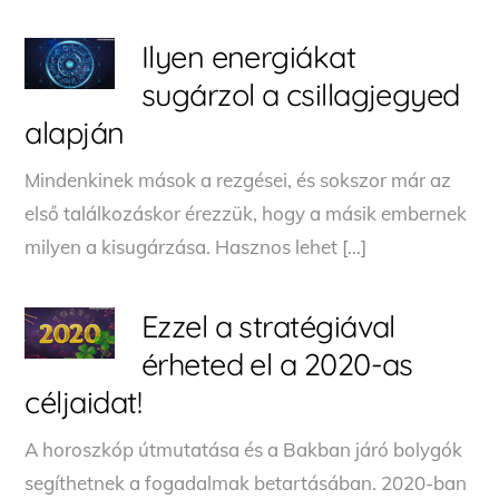
Ilyen energiákat
sugárzol a csillagjegyed
alapján
Mindenkinek mások a rezgései, és sokszor már az
első találkozáskor érezzük, hogy a másik embernek
milyen a kisugárzása. Hasznos lehet […]
Ezzel a stratégiával
érheted el a 2020-as
céljaidat!
A horoszkóp útmutatása és a Bakban járó bolygók
segíthetnek a fogadalmak betartásában. 2020-ban