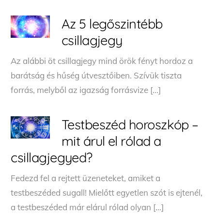
Az 5 legőszintébb
csillagjegy
Az alábbi öt csillagjegy mind örök fényt hordoz a
barátság és hűség útvesztőiben. Szívük tiszta
forrás, melyből az igazság forrásvize […]
Testbeszéd horoszkóp –
mit árul el rólad a
csillagjegyed?
Fedezd fel a rejtett üzeneteket, amiket a
testbeszéded sugall! Mielőtt egyetlen szót is ejtenél,
a testbeszéded már elárul rólad olyan […]