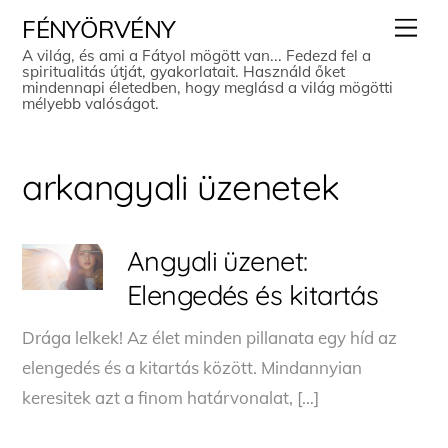
Skip
Men
FÉNYÖRVÉNY
to
A világ, és ami a Fátyol mögött van... Fedezd fel a
spiritualitás útját, gyakorlatait. Használd őket
content
mindennapi életedben, hogy meglásd a világ mögötti
mélyebb valóságot.
arkangyali üzenetek
Angyali üzenet:
Elengedés és kitartás
Drága lelkek! Az élet minden pillanata egy híd az
elengedés és a kitartás között. Mindannyian
keresitek azt a finom határvonalat, […]