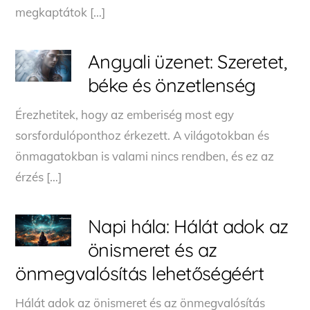
megkaptátok […]
Angyali üzenet: Szeretet,
béke és önzetlenség
Érezhetitek, hogy az emberiség most egy
sorsfordulóponthoz érkezett. A világotokban és
önmagatokban is valami nincs rendben, és ez az
érzés […]
Napi hála: Hálát adok az
önismeret és az
önmegvalósítás lehetőségéért
Hálát adok az önismeret és az önmegvalósítás