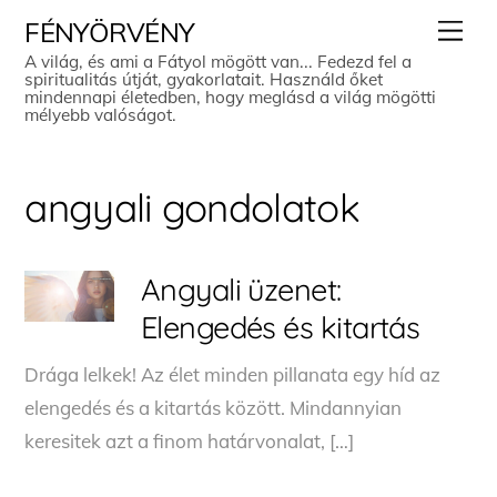
Skip
Men
FÉNYÖRVÉNY
to
A világ, és ami a Fátyol mögött van... Fedezd fel a
spiritualitás útját, gyakorlatait. Használd őket
content
mindennapi életedben, hogy meglásd a világ mögötti
mélyebb valóságot.
angyali gondolatok
Angyali üzenet:
Elengedés és kitartás
Drága lelkek! Az élet minden pillanata egy híd az
elengedés és a kitartás között. Mindannyian
keresitek azt a finom határvonalat, […]