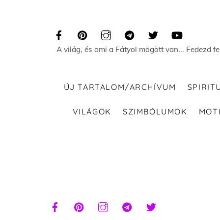
Skip
to
content
A világ, és ami a Fátyol mögött van... Fedezd f
ÚJ TARTALOM/ARCHÍVUM
SPIRIT
VILÁGOK
SZIMBÓLUMOK
MOT