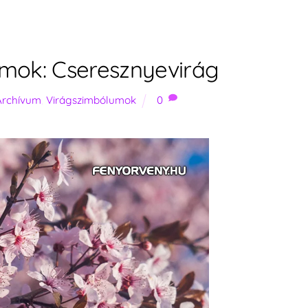
mok: Cseresznyevirág
Archívum
,
Virágszimbólumok
0