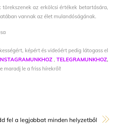
 törekszenek az erkölcsi értékek betartására,
tudatában vannak az élet mulandóságának.
ésa
kességért, képért és videóért pedig látogass el
INSTAGRAMUNKHOZ
,
TELEGRAMUNKHOZ
,
e maradj le a friss hírekről!
d fel a legjobbat minden helyzetből