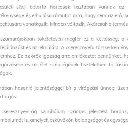
csület stb.) betartó harcosok tisztában vannak az 
rékenysége és elhullása rámutat arra, hogy sem az erő, 
pektusára vonatkozik. Minden változik. Akárcsak a termés
szamurájokban tökéletesen megfér ez a kettősség, a 
feláldozást és az elmúlást. A cseresznyefa törzse kemén
llemhez. Ez az örök igazság arra emlékeztet bennünket, 
gőrzésére és az élet szépségének tiszteletben tartásár
rágok.
nában hasonló jelentőséggel bír a virágzási ünnep: üzene
rforgás.
cseresznyevirág szimbólum számos jelentést hordoz
imbólumát is, amelyek esküvőkön boldogságot és egysége