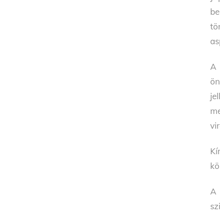
be
tö
as
A 
ön
je
me
vi
Kí
kö
A 
sz