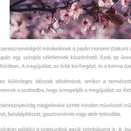
cseresznyevirágról mindenkinek a Japán Hanami (Sakura ü
upán egy szimpla véletlennek köszönhető. Ezek az ünne
ltúrában. A megújulást, az örök körforgást, és a karma ü
en különleges időszak alkalmával, amikor a természet 
mennek a szabadba, hogy ünnepeljék a megújulást, az élet
cseresznyevirág megjelenése szinte minden művészeti műfaj
vat, belsőépítészet, gasztronómia vagy akár tetoválás.
pánban például a szamurájok egyik szimbóluma is. A „bus