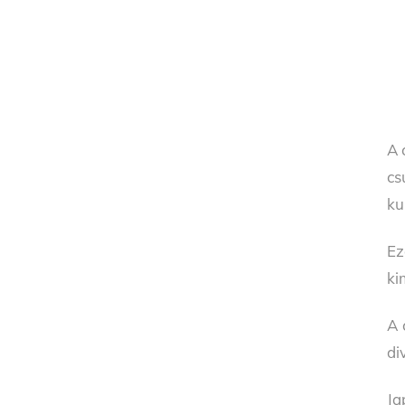
A 
cs
ku
Ez
ki
A 
di
Ja