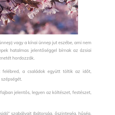
nnep) vagy a kínai ünnep jut eszébe, ami nem
pek hatalmas jelentőséggel bírnak az ázsiai
zenetét hordozzák.
felébred, a családok együtt töltik az időt,
 szépségét.
ban jelentős, legyen az költészet, festészet,
idó” szabályait (bátorság, őszinteség, hűség,