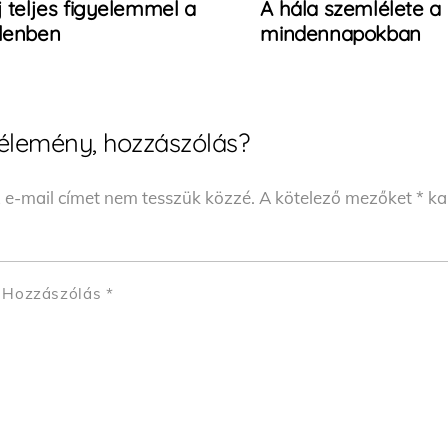
j teljes figyelemmel a
A hála szemlélete a
elenben
mindennapokban
élemény, hozzászólás?
 e-mail címet nem tesszük közzé.
A kötelező mezőket
*
kar
Hozzászólás
*