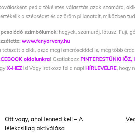
toválásként pedig tökéletes választás azok számára, akik
 értékelik a szépséget és az öröm pillanatait, miközben 
pcsolódó szimbólumok:
hegyek, szamuráj, lótusz, Fuji, g
zzétette:
www.fenyorveny.hu
 tetszett a cikk, oszd meg ismerőseiddel is, még több érde
CEBOOK oldalunkra
! Csatlakozz
PINTERESTÜNKHÖZ,
agy
X-HEZ
is! Vagy iratkozz fel a napi
HÍRLEVÉLRE
, hogy n
Ott vagy, ahol lenned kell – A
Ved
lélekcsillag aktiválása