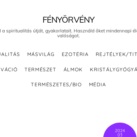
FÉNYÖRVÉNY
el a spiritualitás útját, gyakorlatait. Használd őket mindennapi
valóságot.
UALITÁS
MÁSVILÁG
EZOTÉRIA
REJTÉLYEK/TI
IVÁCIÓ
TERMÉSZET
ÁLMOK
KRISTÁLYGYÓGY
TERMÉSZETES/BIO
MÉDIA
2024
03