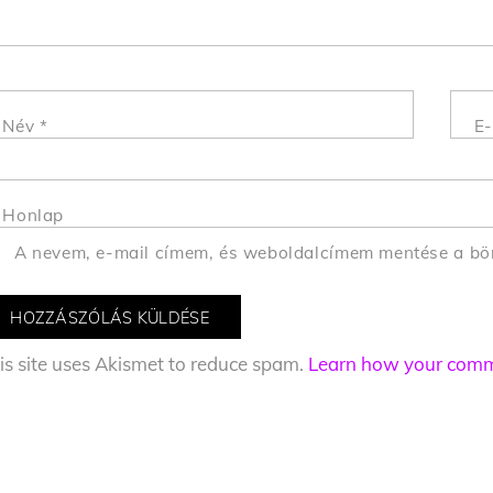
Név
*
E-
Honlap
A nevem, e-mail címem, és weboldalcímem mentése a b
is site uses Akismet to reduce spam.
Learn how your comme