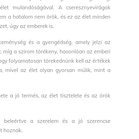
élet mulandóságával. A cseresznyevirágok
sem a hatalom nem örök, és ez az élet minden
zet, úgy az emberek is.
keménység és a gyengédség, amely jelzi az
y, míg a szirom törékeny, hasonlóan az emberi
hogy folyamatosan törekednünk kell az értékek
a, mivel az élet olyan gyorsan múlik, mint a
te a jó termés, az élet tisztelete és az örök
, beleértve a szerelem és a jó szerencse
t hoznak.