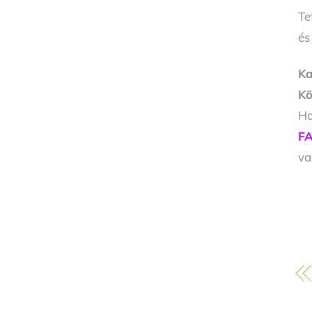
Te
és
Ka
Kö
Ha
FA
v