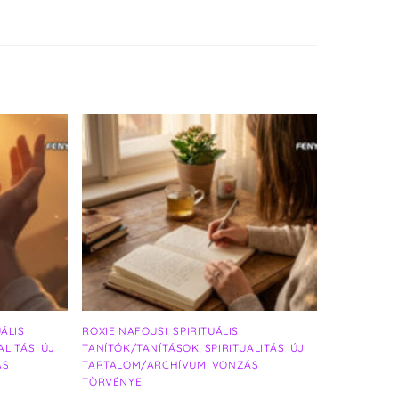
UÁLIS
ROXIE NAFOUSI
,
SPIRITUÁLIS
ALITÁS
,
ÚJ
TANÍTÓK/TANÍTÁSOK
,
SPIRITUALITÁS
,
ÚJ
ÁS
TARTALOM/ARCHÍVUM
,
VONZÁS
TÖRVÉNYE