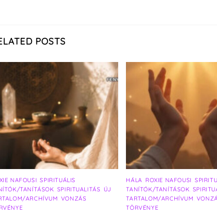
ELATED POSTS
XIE NAFOUSI
,
SPIRITUÁLIS
HÁLA
,
ROXIE NAFOUSI
,
SPIRIT
NÍTÓK/TANÍTÁSOK
,
SPIRITUALITÁS
,
ÚJ
TANÍTÓK/TANÍTÁSOK
,
SPIRITU
RTALOM/ARCHÍVUM
,
VONZÁS
TARTALOM/ARCHÍVUM
,
VONZ
RVÉNYE
TÖRVÉNYE