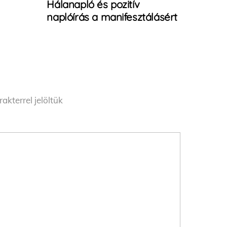
Hálanapló és pozitív
naplóírás a manifesztálásért
akterrel jelöltük