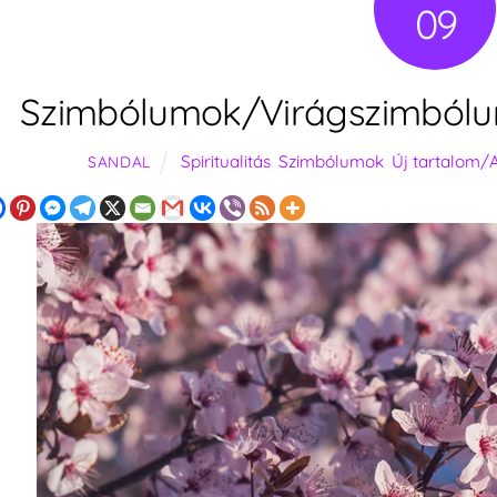
09
Szimbólumok/Virágszimbólu
Spiritualitás
,
Szimbólumok
,
Új tartalom/
SANDAL