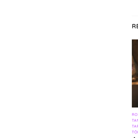
R
RO
TA
TA
TÖ