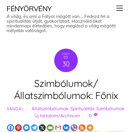
Skip
Men
FÉNYÖRVÉNY
to
A világ, és ami a Fátyol mögött van... Fedezd fel a
spiritualitás útját, gyakorlatait. Használd őket
content
mindennapi életedben, hogy meglásd a világ mögötti
mélyebb valóságot.
2024
03
30
Szimbólumok/
Állatszimbólumok: Főnix
Állatszimbólumok
,
Spiritualitás
,
Szimbólumok
,
SANDAL
Új tartalom/Archívum
0