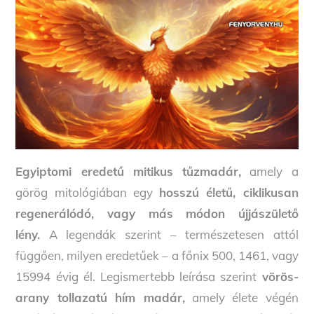
Egyiptomi eredetű mitikus tűzmadár,
amely a
görög mitológiában egy
hosszú életű, ciklikusan
regenerálódó, vagy más módon újjászülető
lény.
A legendák szerint – természetesen attól
függően, milyen eredetűek – a főnix 500, 1461, vagy
15994 évig él. Legismertebb leírása szerint
vörös-
arany tollazatú hím madár,
amely élete végén