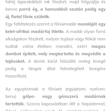
fahéj ágacskákból rak fészket, majd felgyújtja és
benne
porrá ég, a hamvakból ezután pedig egy
új, fiatal főnix születik.
Egy feltételezés szerint a főnixmadár
mondáját egy
kelet-afrikai madárfaj ihlette.
A madár olyan forró
síkságokon fészkelt, melyen tojásai vagy fiókái nem
tudtak volna életben maradni, ezért
magas
dombot épített, mely megtartotta és megvédte a
tojásokat.
A domb körül felszálló meleg levegő
pedig a lángok által felmelegített levegőre
hasonlított.
Az egyiptomiak a főnixet (egyiptomi nyelven:
benu)
gólya- vagy gémszerű madárnak
tartották.
Szoros kapcsolatban állt a Napistennel,