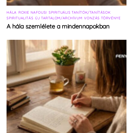
HÁLA
,
ROXIE NAFOUSI
,
SPIRITUÁLIS TANÍTÓK/TANÍTÁSOK
,
SPIRITUALITÁS
,
ÚJ TARTALOM/ARCHÍVUM
,
VONZÁS TÖRVÉNYE
A hála szemlélete a mindennapokban