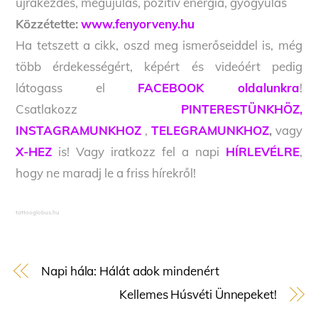
újrakezdés, megújulás, pozitív energia, gyógyulás
Közzétette:
www.fenyorveny.hu
Ha tetszett a cikk, oszd meg ismerőseiddel is, még
több érdekességért, képért és videóért pedig
látogass el
FACEBOOK oldalunkra
!
Csatlakozz
PINTERESTÜNKHÖZ,
INSTAGRAMUNKHOZ
,
TELEGRAMUNKHOZ
,
vagy
X-HEZ
is! Vagy iratkozz fel a napi
HÍRLEVÉLRE
,
hogy ne maradj le a friss hírekről!
tattooglobus.hu
Napi hála: Hálát adok mindenért
Kellemes Húsvéti Ünnepeket!