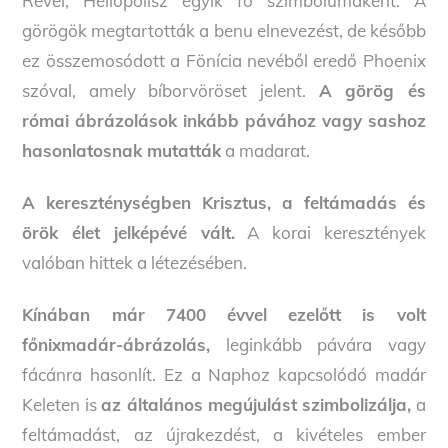
Rével, Héliopolisz egyik fő szimbólumaként. A
görögök megtartották a benu elnevezést, de később
ez összemosódott a Fönícia nevéből eredő Phoenix
szóval, amely bíborvöröset jelent.
A görög és
római ábrázolások inkább pávához vagy sashoz
hasonlatosnak mutatták
a madarat.
A kereszténységben Krisztus, a feltámadás és
örök élet jelképévé vált.
A korai keresztények
valóban hittek a létezésében.
Kínában már 7400 évvel ezelőtt is volt
főnixmadár-ábrázolás,
leginkább pávára vagy
fácánra hasonlít. Ez a Naphoz kapcsolódó madár
Keleten is
az általános megújulást szimbolizálja,
a
feltámadást, az újrakezdést, a kivételes ember