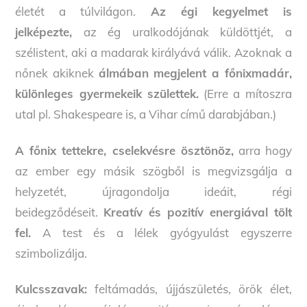
életét a túlvilágon.
Az égi kegyelmet is
jelképezte,
az ég uralkodójának küldöttjét, a
szélistent, aki a madarak királyává válik. Azoknak a
nőnek akiknek
álmában megjelent a főnixmadár,
különleges gyermekeik születtek.
(Erre a mítoszra
utal pl. Shakespeare is, a Vihar című darabjában.)
A főnix tettekre, cselekvésre ösztönöz,
arra hogy
az ember egy másik szögből is megvizsgálja a
helyzetét, újragondolja ideáit, régi
beidegződéseit.
Kreatív és pozitív energiával tölt
fel.
A test és a lélek gyógyulást egyszerre
szimbolizálja.
Kulcsszavak:
feltámadás, újjászületés, örök élet,