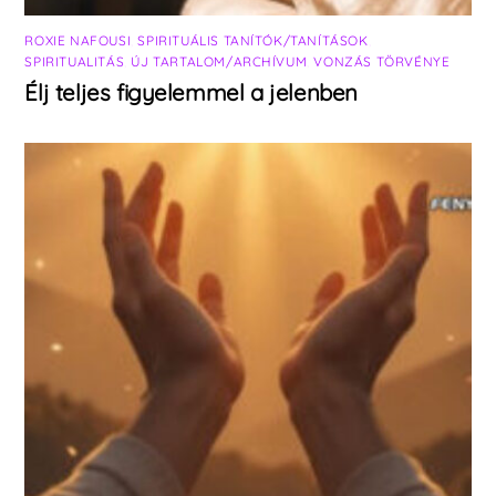
ROXIE NAFOUSI
,
SPIRITUÁLIS TANÍTÓK/TANÍTÁSOK
,
SPIRITUALITÁS
,
ÚJ TARTALOM/ARCHÍVUM
,
VONZÁS TÖRVÉNYE
Élj teljes figyelemmel a jelenben