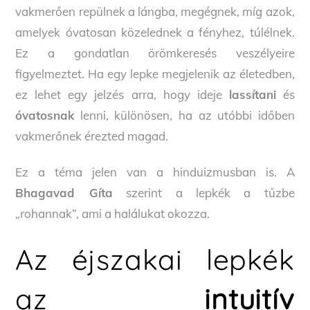
vakmerően repülnek a lángba, megégnek, míg azok,
amelyek óvatosan közelednek a fényhez, túlélnek.
Ez a gondatlan örömkeresés veszélyeire
figyelmeztet. Ha egy lepke megjelenik az életedben,
ez lehet egy jelzés arra, hogy ideje
lassítani
és
óvatosnak
lenni, különösen, ha az utóbbi időben
vakmerőnek érezted magad.
Ez a téma jelen van a hinduizmusban is. A
Bhagavad Gíta
szerint a lepkék a tűzbe
„rohannak”, ami a halálukat okozza.
Az éjszakai lepkék
az
intuitív