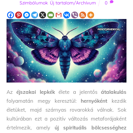
Szimbólumok
,
Új tartalom/Archívum
0
Az
éjszakai lepkék
élete a jelentős
átalakulás
folyamatán megy keresztül:
hernyóként
kezdik
életüket, majd szárnyas rovarokká válnak. Sok
kultúrában ezt a pozitív változás metaforájaként
értelmezik, amely
új spirituális bölcsességhez