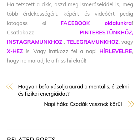
Ha tetszett a cikk, oszd meg ismerőseiddel is, még
több érdekességért, képért és videóért pedig
látogass el
FACEBOOK oldalunkra
!
Csatlakozz
PINTERESTÜNKHÖZ,
INSTAGRAMUNKHOZ
,
TELEGRAMUNKHOZ
,
vagy
X-HEZ
is! Vagy iratkozz fel a napi
HÍRLEVÉLRE
,
hogy ne maradj le a friss hírekről!
Hogyan befolyásolja aurád a mentális, érzelmi
és fizikai energiáidat?
Napi hála: Csodák vesznek körül
RELATED POSTS