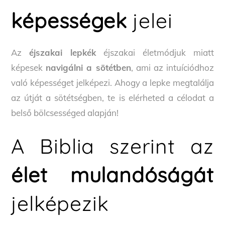
képességek
jelei
Az
éjszakai lepkék
éjszakai életmódjuk miatt
képesek
navigálni a sötétben
, ami az intuíciódhoz
való képességet jelképezi. Ahogy a lepke megtalálja
az útját a sötétségben, te is elérheted a célodat a
belső bölcsességed alapján!
A Biblia szerint az
élet mulandóságát
jelképezik