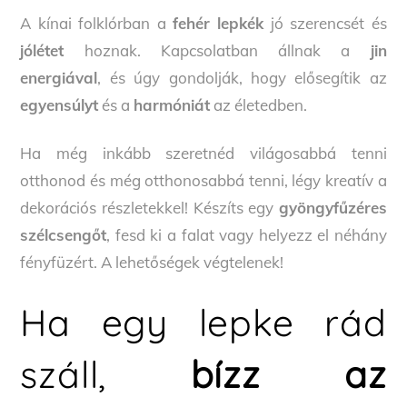
A kínai folklórban a
fehér lepkék
jó szerencsét és
jólétet
hoznak. Kapcsolatban állnak a
jin
energiával
, és úgy gondolják, hogy elősegítik az
egyensúlyt
és a
harmóniát
az életedben.
Ha még inkább szeretnéd világosabbá tenni
otthonod és még otthonosabbá tenni, légy kreatív a
dekorációs részletekkel! Készíts egy
gyöngyfűzéres
szélcsengőt
, fesd ki a falat vagy helyezz el néhány
fényfüzért. A lehetőségek végtelenek!
Ha egy lepke rád
száll,
bízz az