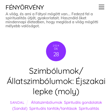
Skip
Men
FÉNYÖRVÉNY
to
A világ, és ami a Fátyol mögött van... Fedezd fel a
spiritualitás útját, gyakorlatait. Használd őket
content
mindennapi életedben, hogy meglásd a világ mögötti
mélyebb valóságot.
2024
06
28
Szimbólumok/
Állatszimbólumok: Éjszakai
lepke (moly)
Állatszimbólumok
,
Spirituális gondolatok
SANDAL
(Sandal)
,
Spirituális tanítók/tanítások
,
Spiritualitás
,