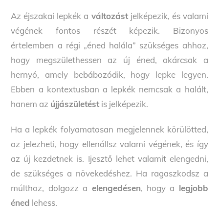
Az éjszakai lepkék a
változást
jelképezik, és valami
végének fontos részét képezik. Bizonyos
értelemben a régi „éned halála” szükséges ahhoz,
hogy megszülethessen az új éned, akárcsak a
hernyó, amely bebábozódik, hogy lepke legyen.
Ebben a kontextusban a lepkék nemcsak a halált,
hanem az
újjászületést
is jelképezik.
Ha a lepkék folyamatosan megjelennek körülötted,
az jelezheti, hogy ellenállsz valami végének, és így
az új kezdetnek is. Ijesztő lehet valamit elengedni,
de szükséges a növekedéshez. Ha ragaszkodsz a
múlthoz, dolgozz a
elengedésen
, hogy a
legjobb
éned
lehess.