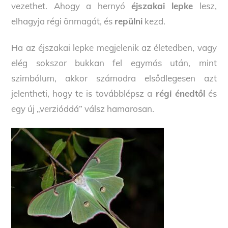
vezethet. Ahogy a hernyó
éjszakai lepke
lesz,
elhagyja régi önmagát, és
repülni
kezd.
Ha az éjszakai lepke megjelenik az életedben, vagy
elég sokszor bukkan fel egymás után, mint
szimbólum, akkor számodra elsődlegesen azt
jelentheti, hogy te is továbblépsz a
régi énedtől
és
egy új „verzióddá” válsz hamarosan.