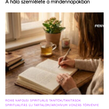
A hála szemlélete a mindennapokban
ROXIE NAFOUSI
,
SPIRITUÁLIS TANÍTÓK/TANÍTÁSOK
,
SPIRITUALITÁS
,
ÚJ TARTALOM/ARCHÍVUM
,
VONZÁS TÖRVÉNYE