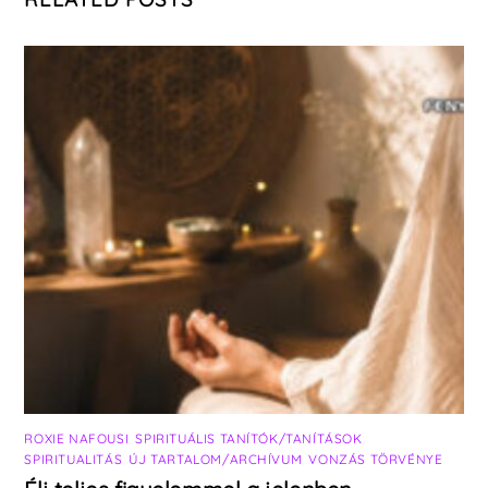
ROXIE NAFOUSI
,
SPIRITUÁLIS TANÍTÓK/TANÍTÁSOK
,
SPIRITUALITÁS
,
ÚJ TARTALOM/ARCHÍVUM
,
VONZÁS TÖRVÉNYE