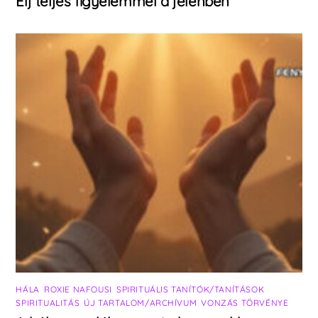
Élj teljes figyelemmel a jelenben
HÁLA
,
ROXIE NAFOUSI
,
SPIRITUÁLIS TANÍTÓK/TANÍTÁSOK
,
SPIRITUALITÁS
,
ÚJ TARTALOM/ARCHÍVUM
,
VONZÁS TÖRVÉNYE