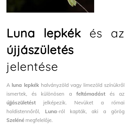
Luna lepkék
és az
újjászületés
jelentése
A
luna lepkék
halványzöld vagy limezöld színükről
ismertek, és különösen a
feltámadást
és az
újjászületést
jelképezik. Nevüket a római
holdistennőről,
Luna
-ról kapták, aki a görög
Szeléné
megfelelője.