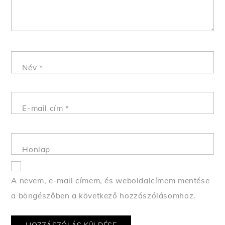
Név
*
E-mail cím
*
Honlap
A nevem, e-mail címem, és weboldalcímem mentése
a böngészőben a következő hozzászólásomhoz.