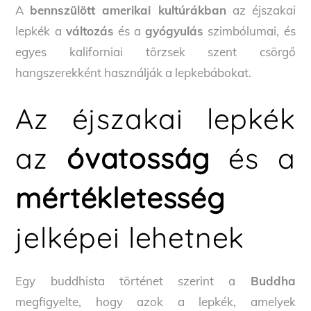
A
bennszülött amerikai kultúrákban
az éjszakai
lepkék a
változás
és a
gyógyulás
szimbólumai, és
egyes kaliforniai törzsek szent csörgő
hangszerekként használják a lepkebábokat.
Az éjszakai lepkék
az
óvatosság
és a
mértékletesség
jelképei lehetnek
Egy buddhista történet szerint a
Buddha
megfigyelte, hogy azok a lepkék, amelyek