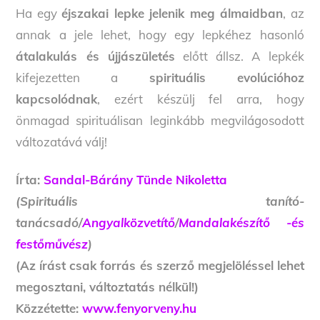
Ha egy
éjszakai lepke jelenik meg álmaidban
, az
annak a jele lehet, hogy egy lepkéhez hasonló
átalakulás és újjászületés
előtt állsz. A lepkék
kifejezetten a
spirituális evolúcióhoz
kapcsolódnak
, ezért készülj fel arra, hogy
önmagad spirituálisan leginkább megvilágosodott
változatává válj!
Írta:
Sandal-Bárány Tünde Nikoletta
(Spirituális tanító-
tanácsadó/
Angyalközvetítő
/
Mandalakészítő -és
festőművész
)
(Az írást csak forrás és szerző megjelöléssel lehet
megosztani, változtatás nélkül!)
Közzétette:
www.fenyorveny.hu