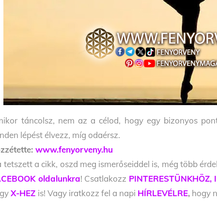
ikor táncolsz, nem az a célod, hogy egy bizonyos po
nden lépést élvezz, míg odaérsz.
zzétette:
www.fenyorveny.hu
 tetszett a cikk, oszd meg ismerőseiddel is, még több érde
CEBOOK oldalunkra
! Csatlakozz
PINTERESTÜNKHÖZ,
agy
X-HEZ
is! Vagy iratkozz fel a napi
HÍRLEVÉLRE
,
hogy ne