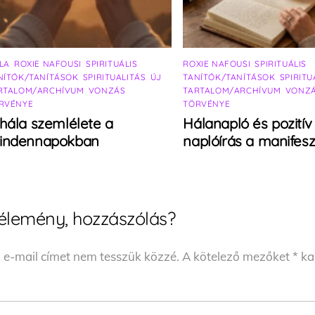
LA
,
ROXIE NAFOUSI
,
SPIRITUÁLIS
ROXIE NAFOUSI
,
SPIRITUÁLIS
NÍTÓK/TANÍTÁSOK
,
SPIRITUALITÁS
,
ÚJ
TANÍTÓK/TANÍTÁSOK
,
SPIRITU
RTALOM/ARCHÍVUM
,
VONZÁS
TARTALOM/ARCHÍVUM
,
VONZ
RVÉNYE
TÖRVÉNYE
hála szemlélete a
Hálanapló és pozitív
indennapokban
naplóírás a manifesz
élemény, hozzászólás?
 e-mail címet nem tesszük közzé.
A kötelező mezőket
*
kar