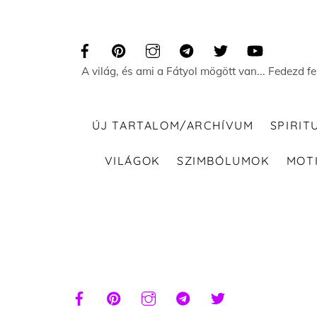
Skip
to
content
A világ, és ami a Fátyol mögött van... Fedezd f
ÚJ TARTALOM/ARCHÍVUM
SPIRIT
VILÁGOK
SZIMBÓLUMOK
MOT