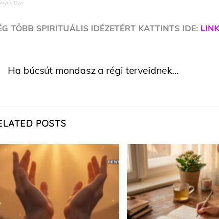
Wayne Dyer
G TÖBB SPIRITUÁLIS IDÉZETÉRT KATTINTS IDE:
LIN
Ha búcsút mondasz a régi terveidnek…
ELATED POSTS