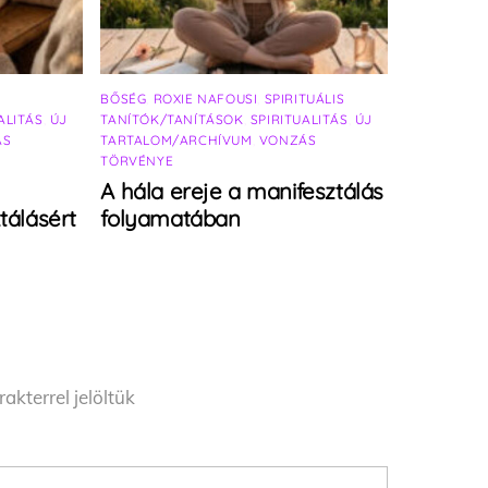
BŐSÉG
,
ROXIE NAFOUSI
,
SPIRITUÁLIS
ALITÁS
,
ÚJ
TANÍTÓK/TANÍTÁSOK
,
SPIRITUALITÁS
,
ÚJ
ÁS
TARTALOM/ARCHÍVUM
,
VONZÁS
TÖRVÉNYE
A hála ereje a manifesztálás
tálásért
folyamatában
akterrel jelöltük