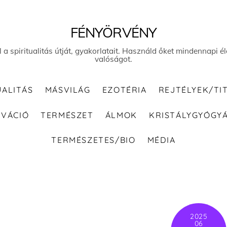
FÉNYÖRVÉNY
el a spiritualitás útját, gyakorlatait. Használd őket mindennapi
valóságot.
UALITÁS
MÁSVILÁG
EZOTÉRIA
REJTÉLYEK/TI
IVÁCIÓ
TERMÉSZET
ÁLMOK
KRISTÁLYGYÓGY
TERMÉSZETES/BIO
MÉDIA
2025
06