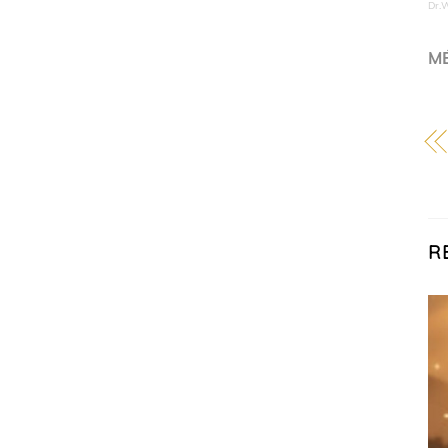
Dr.
MÉ
R