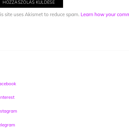
is site uses Akismet to reduce spam.
Learn how your comme
acebook
nterest
nstagram
elegram