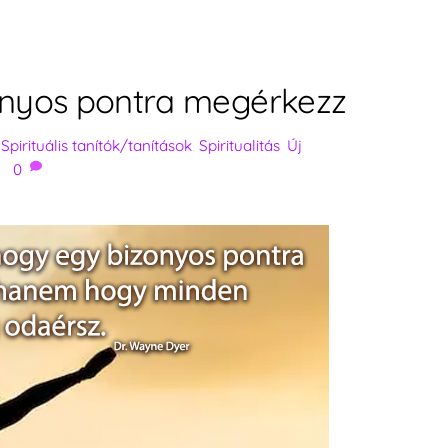
onyos pontra megérkezz
,
Spirituális tanítók/tanítások
,
Spiritualitás
,
Új
0