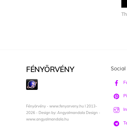
Th
FÉNYÖRVÉNY
Social
F
Pi
Fényörvény - www.fenyorveny.hu I 2013-
I
2026 - Design by: Angyalmandala Design -
www.angyalmandala.hu
T