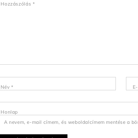
Hozzászólás
*
Név
*
E-
Honlap
A nevem, e-mail címem, és weboldalcímem mentése a b