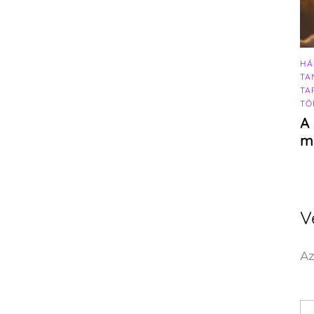
HÁ
TA
TA
TÖ
A 
m
V
Az