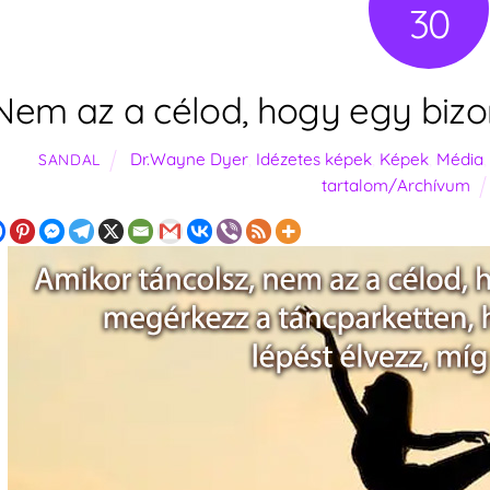
30
Nem az a célod, hogy egy biz
Dr.Wayne Dyer
,
Idézetes képek
,
Képek
,
Média
SANDAL
tartalom/Archívum