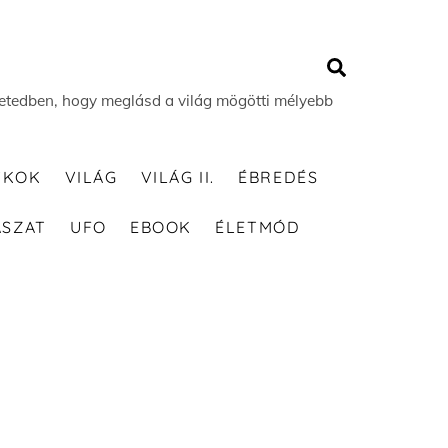
Search
 életedben, hogy meglásd a világ mögötti mélyebb
TKOK
VILÁG
VILÁG II.
ÉBREDÉS
ÁSZAT
UFO
EBOOK
ÉLETMÓD