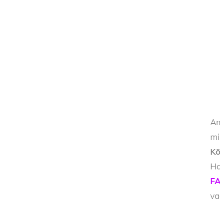
Am
mi
Kö
Ha
FA
v