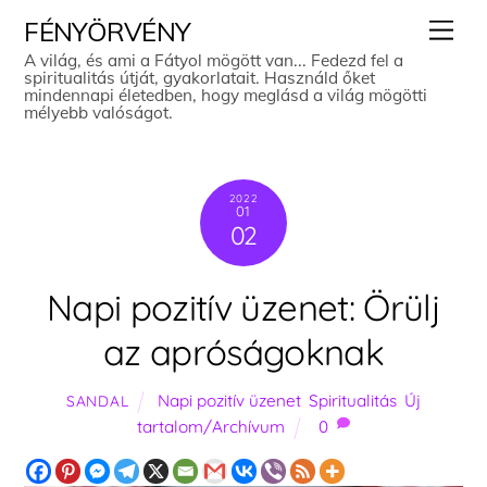
Skip
Men
FÉNYÖRVÉNY
to
A világ, és ami a Fátyol mögött van... Fedezd fel a
spiritualitás útját, gyakorlatait. Használd őket
content
mindennapi életedben, hogy meglásd a világ mögötti
mélyebb valóságot.
2022
01
02
Napi pozitív üzenet: Örülj
az apróságoknak
Napi pozitív üzenet
,
Spiritualitás
,
Új
SANDAL
tartalom/Archívum
0