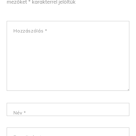
mezőket
*
karakterrel jelöltük
Hozzászólás
*
Név
*