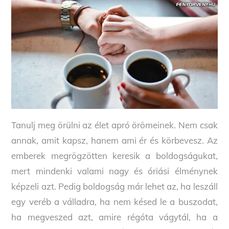
Tanulj meg örülni az élet apró örömeinek. Nem csak
annak, amit kapsz, hanem ami ér és körbevesz. Az
emberek megrögzötten keresik a boldogságukat,
mert mindenki valami nagy és óriási élménynek
képzeli azt. Pedig boldogság már lehet az, ha leszáll
egy veréb a válladra, ha nem késed le a buszodat,
ha megveszed azt, amire régóta vágytál, ha a