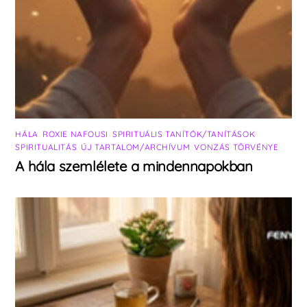
HÁLA
,
ROXIE NAFOUSI
,
SPIRITUÁLIS TANÍTÓK/TANÍTÁSOK
,
SPIRITUALITÁS
,
ÚJ TARTALOM/ARCHÍVUM
,
VONZÁS TÖRVÉNYE
A hála szemlélete a mindennapokban