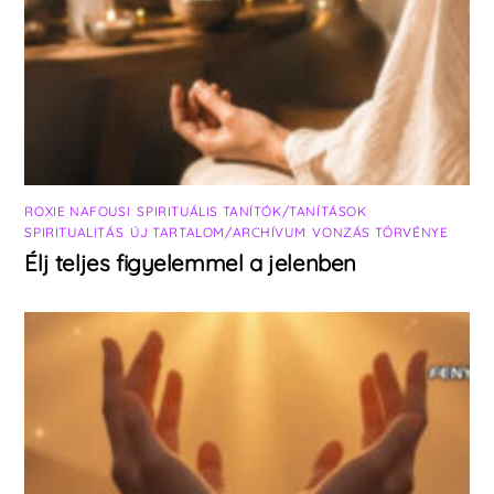
ROXIE NAFOUSI
,
SPIRITUÁLIS TANÍTÓK/TANÍTÁSOK
,
SPIRITUALITÁS
,
ÚJ TARTALOM/ARCHÍVUM
,
VONZÁS TÖRVÉNYE
Élj teljes figyelemmel a jelenben