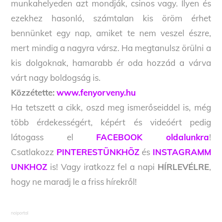
munkahelyeden azt mondják, csinos vagy. Ilyen és
ezekhez hasonló, számtalan kis öröm érhet
bennünket egy nap, amiket te nem veszel észre,
mert mindig a nagyra vársz. Ha megtanulsz örülni a
kis dolgoknak, hamarabb ér oda hozzád a várva
várt nagy boldogság is.
Közzétette:
www.fenyorveny.hu
Ha tetszett a cikk, oszd meg ismerőseiddel is, még
több érdekességért, képért és videóért pedig
látogass el
FACEBOOK oldalunkra
!
Csatlakozz
PINTERESTÜNKHÖZ
és
INSTAGRAMM
UNKHOZ
is! Vagy iratkozz fel a napi
HÍRLEVÉLRE
,
hogy ne maradj le a friss hírekről!
noiportal