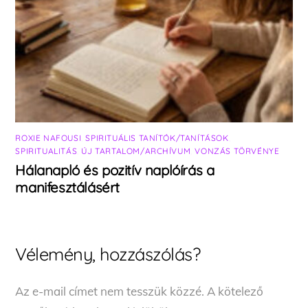
ROXIE NAFOUSI
,
SPIRITUÁLIS TANÍTÓK/TANÍTÁSOK
,
SPIRITUALITÁS
,
ÚJ TARTALOM/ARCHÍVUM
,
VONZÁS TÖRVÉNYE
Hálanapló és pozitív naplóírás a
manifesztálásért
Vélemény, hozzászólás?
Az e-mail címet nem tesszük közzé.
A kötelező