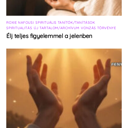
ROXIE NAFOUSI
,
SPIRITUÁLIS TANÍTÓK/TANÍTÁSOK
,
SPIRITUALITÁS
,
ÚJ TARTALOM/ARCHÍVUM
,
VONZÁS TÖRVÉNYE
Élj teljes figyelemmel a jelenben