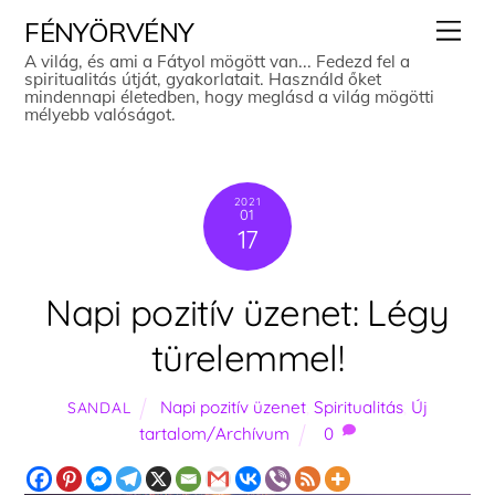
Skip
Men
FÉNYÖRVÉNY
to
A világ, és ami a Fátyol mögött van... Fedezd fel a
spiritualitás útját, gyakorlatait. Használd őket
content
mindennapi életedben, hogy meglásd a világ mögötti
mélyebb valóságot.
2021
01
17
Napi pozitív üzenet: Légy
türelemmel!
Napi pozitív üzenet
,
Spiritualitás
,
Új
SANDAL
tartalom/Archívum
0