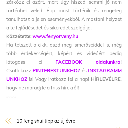
zárkózz el azért, mert úgy hiszed, semmi jó nem
történhet veled. Épp most történik és rengeteg
tanulhatsz a jelen eseményekből. A mostani helyzet
a te fejlődésedet és sikeredet szolgálja.
Közzétette:
www.fenyorveny.hu
Ha tetszett a cikk, oszd meg ismerőseiddel is, még
több érdekességért, képért és videóért pedig
látogass el
FACEBOOK oldalunkra
!
Csatlakozz
PINTERESTÜNKHÖZ
és
INSTAGRAMM
UNKHOZ
is! Vagy iratkozz fel a napi
HÍRLEVÉLRE
,
hogy ne maradj le a friss hírekről!
noiportal
10 feng shui tipp az új évre