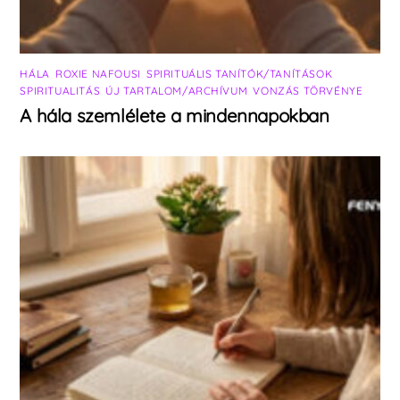
HÁLA
,
ROXIE NAFOUSI
,
SPIRITUÁLIS TANÍTÓK/TANÍTÁSOK
,
SPIRITUALITÁS
,
ÚJ TARTALOM/ARCHÍVUM
,
VONZÁS TÖRVÉNYE
A hála szemlélete a mindennapokban