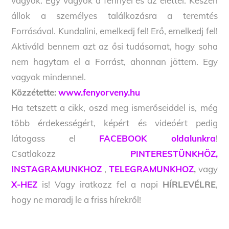
vagyok. Egy vagyok a fénnyel és az élettel. Készen
állok a személyes találkozásra a teremtés
Forrásával. Kundalini, emelkedj fel! Erő, emelkedj fel!
Aktiváld bennem azt az ősi tudásomat, hogy soha
nem hagytam el a Forrást, ahonnan jöttem. Egy
vagyok mindennel.
Közzétette:
www.fenyorveny.hu
Ha tetszett a cikk, oszd meg ismerőseiddel is, még
több érdekességért, képért és videóért pedig
látogass el
FACEBOOK oldalunkra
!
Csatlakozz
PINTERESTÜNKHÖZ,
INSTAGRAMUNKHOZ
,
TELEGRAMUNKHOZ
,
vagy
X-HEZ
is! Vagy iratkozz fel a napi
HÍRLEVÉLRE
,
hogy ne maradj le a friss hírekről!