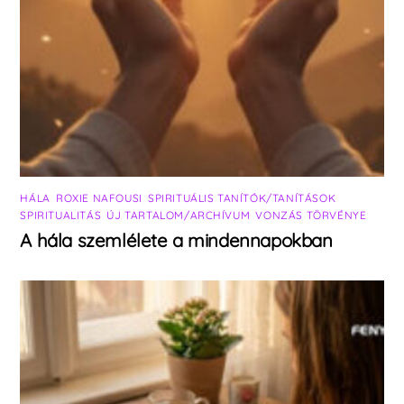
HÁLA
,
ROXIE NAFOUSI
,
SPIRITUÁLIS TANÍTÓK/TANÍTÁSOK
,
SPIRITUALITÁS
,
ÚJ TARTALOM/ARCHÍVUM
,
VONZÁS TÖRVÉNYE
A hála szemlélete a mindennapokban