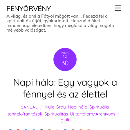
Skip
Men
FÉNYÖRVÉNY
to
A világ, és ami a Fátyol mögött van... Fedezd fel a
spiritualitás útját, gyakorlatait. Használd őket
content
mindennapi életedben, hogy meglásd a világ mögötti
mélyebb valóságot.
2023
12
30
Napi hála: Egy vagyok a
fénnyel és az élettel
Kyle Gray
,
Napi hála
,
Spirituális
SANDAL
tanítók/tanítások
,
Spiritualitás
,
Új tartalom/Archívum
0