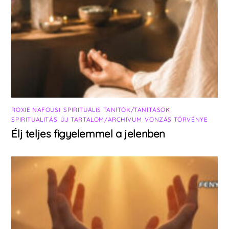
ROXIE NAFOUSI
,
SPIRITUÁLIS TANÍTÓK/TANÍTÁSOK
,
SPIRITUALITÁS
,
ÚJ TARTALOM/ARCHÍVUM
,
VONZÁS TÖRVÉNYE
Élj teljes figyelemmel a jelenben