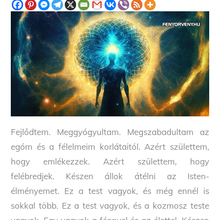
Fejlődtem. Meggyógyultam. Megszabadultam az
egóm és a félelmeim korlátaitól. Azért születtem,
hogy emlékezzek. Azért születtem, hogy
felébredjek. Készen állok átélni az Isten-
élményemet. Ez a test vagyok, és még ennél is
sokkal több. Ez a test vagyok, és a kozmosz teste