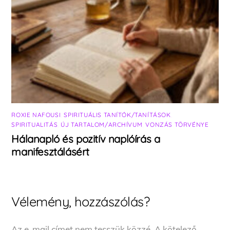
ROXIE NAFOUSI
,
SPIRITUÁLIS TANÍTÓK/TANÍTÁSOK
,
SPIRITUALITÁS
,
ÚJ TARTALOM/ARCHÍVUM
,
VONZÁS TÖRVÉNYE
Hálanapló és pozitív naplóírás a
manifesztálásért
Vélemény, hozzászólás?
Az e-mail címet nem tesszük közzé.
A kötelező