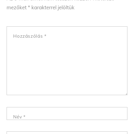
mezőket
*
karakterrel jelöltük
Hozzászólás
*
Név
*