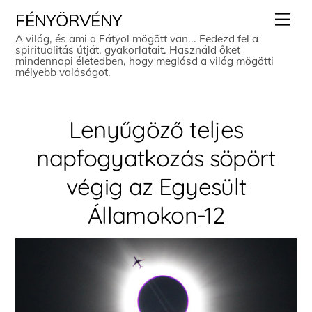
Skip
Men
FÉNYÖRVÉNY
to
A világ, és ami a Fátyol mögött van... Fedezd fel a
spiritualitás útját, gyakorlatait. Használd őket
content
mindennapi életedben, hogy meglásd a világ mögötti
mélyebb valóságot.
Lenyűgöző teljes
napfogyatkozás söpört
végig az Egyesült
Államokon-12