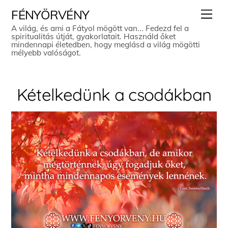
Skip
Men
FÉNYÖRVÉNY
to
A világ, és ami a Fátyol mögött van... Fedezd fel a
spiritualitás útját, gyakorlatait. Használd őket
content
mindennapi életedben, hogy meglásd a világ mögötti
mélyebb valóságot.
Kételkedünk a csodákban