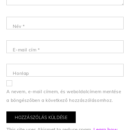
Név
*
E-mail cím
*
Honlap
A nevem, e-mail címem, és weboldalcímem mentése
a böngészőben a következő hozzászólásomhoz.
This site uses Akismet to reduce spam.
Learn how