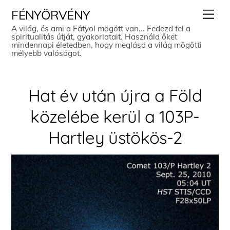
Skip
Men
FÉNYÖRVÉNY
to
A világ, és ami a Fátyol mögött van... Fedezd fel a
spiritualitás útját, gyakorlatait. Használd őket
content
mindennapi életedben, hogy meglásd a világ mögötti
mélyebb valóságot.
Hat év után újra a Föld
közelébe kerül a 103P-
Hartley üstökös-2