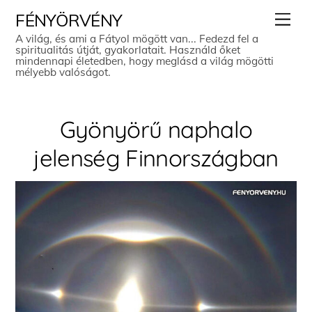
Skip
Men
FÉNYÖRVÉNY
to
A világ, és ami a Fátyol mögött van... Fedezd fel a
spiritualitás útját, gyakorlatait. Használd őket
content
mindennapi életedben, hogy meglásd a világ mögötti
mélyebb valóságot.
Gyönyörű naphalo
jelenség Finnországban