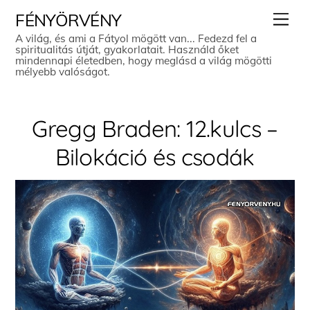
Skip
Men
FÉNYÖRVÉNY
to
A világ, és ami a Fátyol mögött van... Fedezd fel a
spiritualitás útját, gyakorlatait. Használd őket
content
mindennapi életedben, hogy meglásd a világ mögötti
mélyebb valóságot.
Gregg Braden: 12.kulcs –
Bilokáció és csodák