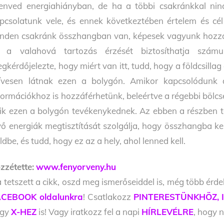
enved energiahiányban, de ha a többi csakránkkal nin
pcsolatunk vele, és ennek következtében értelem és cé
nden csakránk összhangban van, képesek vagyunk hozzáfé
 a valahová tartozás érzését biztosíthatja szám
gkérdőjelezte, hogy miért van itt, tudd, hogy a földcsilla
ívesen látnak ezen a bolygón. Amikor kapcsolódunk a 
formációkhoz is hozzáférhetünk, beleértve a régebbi bölcse
ik ezen a bolygón tevékenykednek. Az ebben a részben t
vő energiák megtisztítását szolgálja, hogy összhangba ker
ldbe, és tudd, hogy ez az a hely, ahol lenned kell.
zzétette:
www.fenyorveny.hu
 tetszett a cikk, oszd meg ismerőseiddel is, még több érde
CEBOOK oldalunkra
! Csatlakozz
PINTERESTÜNKHÖZ,
agy
X-HEZ
is! Vagy iratkozz fel a napi
HÍRLEVÉLRE
, hogy n