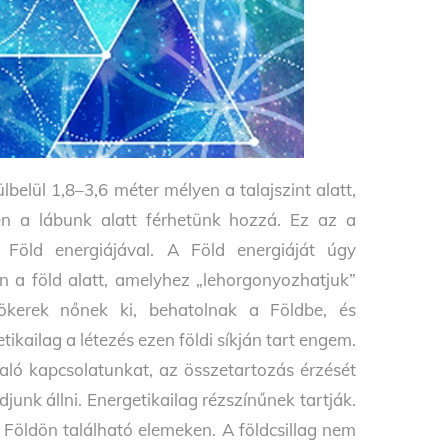
lbelül 1,8–3,6 méter mélyen a talajszint alatt,
n a lábunk alatt férhetünk hozzá. Ez az a
a Föld energiájával. A Föld energiáját úgy
en a föld alatt, amelyhez „lehorgonyozhatjuk”
kerek nőnek ki, behatolnak a Földbe, és
tikailag a létezés ezen földi síkján tart engem.
való kapcsolatunkat, az összetartozás érzését
djunk állni. Energetikailag rézszínűnek tartják.
 Földön található elemeken. A földcsillag nem