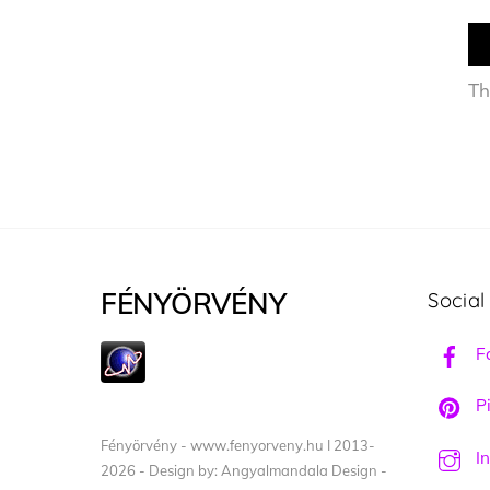
Th
FÉNYÖRVÉNY
Social
F
Pi
Fényörvény - www.fenyorveny.hu I 2013-
I
2026 - Design by: Angyalmandala Design -