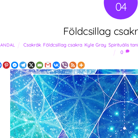
04
Földcsillag csak
Csakrák
,
Földcsillag csakra
,
Kyle Gray
,
Spirituális ta
SANDAL
0