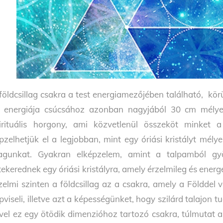
földcsillag csakra a test energiamezőjében található, körü
 energiája csúcsához azonban nagyjából 30 cm mélye
irituális horgony, ami közvetlenül összeköt minket 
pzelhetjük el a legjobban, mint egy óriási kristályt mély
gunkat. Gyakran elképzelem, amint a talpamból gyö
tekerednek egy óriási kristályra, amely érzelmileg és energe
zelmi szinten a földcsillag az a csakra, amely a Földdel 
pviseli, illetve azt a képességünket, hogy szilárd talajon tu
vel ez egy ötödik dimenzióhoz tartozó csakra, túlmutat a