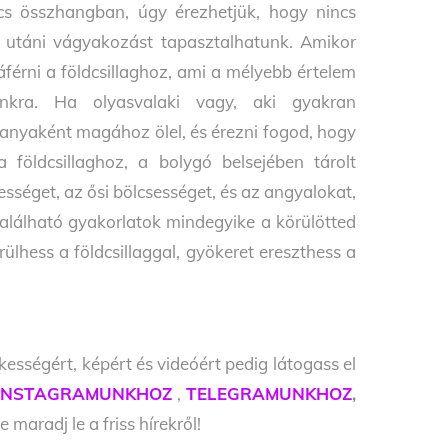
cs összhangban, úgy érezhetjük, hogy nincs
l utáni vágyakozást tapasztalhatunk. Amikor
rni a földcsillaghoz, ami a mélyebb értelem
unkra. Ha olyasvalaki vagy, aki gyakran
g anyaként magához ölel, és érezni fogod, hogy
földcsillaghoz, a bolygó belsejében tárolt
sséget, az ősi bölcsességet, és az angyalokat,
alálható gyakorlatok mindegyike a körülötted
ülhess a földcsillaggal, gyökeret ereszthess a
kességért, képért és videóért pedig látogass el
INSTAGRAMUNKHOZ
,
TELEGRAMUNKHOZ
,
e maradj le a friss hírekről!