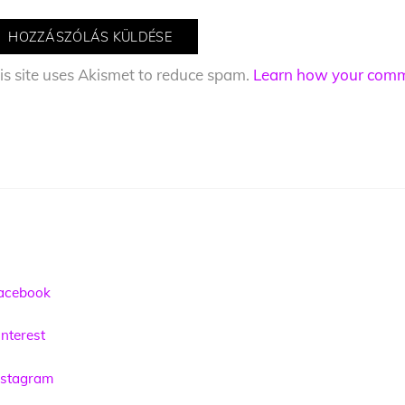
is site uses Akismet to reduce spam.
Learn how your comme
acebook
nterest
nstagram