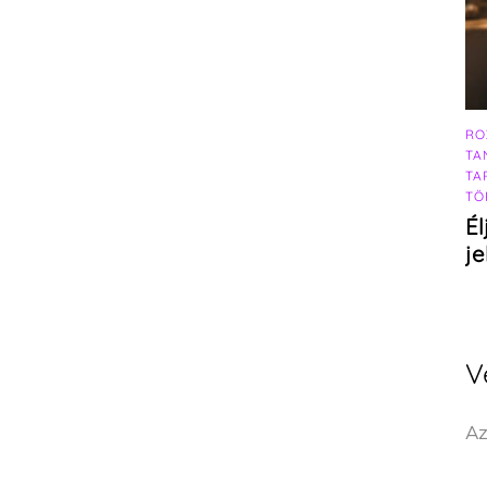
RO
TA
TA
TÖ
Él
j
V
Az