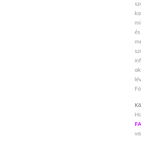
sz
ka
mi
és
me
sz
in
ak
lé
Fö
Kö
Ha
FA
v