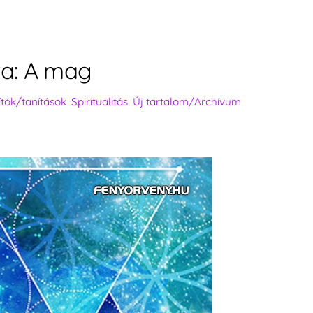
ra: A mag
nítók/tanítások
,
Spiritualitás
,
Új tartalom/Archívum