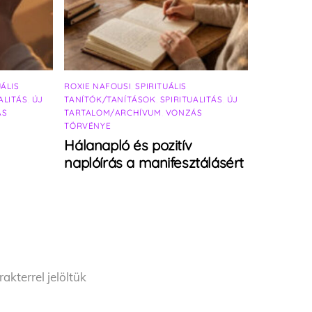
UÁLIS
ROXIE NAFOUSI
,
SPIRITUÁLIS
ALITÁS
,
ÚJ
TANÍTÓK/TANÍTÁSOK
,
SPIRITUALITÁS
,
ÚJ
ÁS
TARTALOM/ARCHÍVUM
,
VONZÁS
TÖRVÉNYE
Hálanapló és pozitív
naplóírás a manifesztálásért
akterrel jelöltük