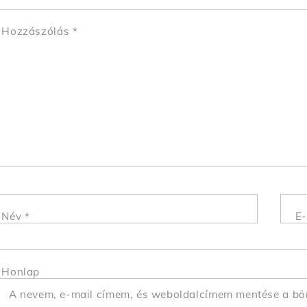
Hozzászólás
*
Név
*
E-
Honlap
A nevem, e-mail címem, és weboldalcímem mentése a b