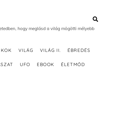
Search
 életedben, hogy meglásd a világ mögötti mélyebb
TKOK
VILÁG
VILÁG II.
ÉBREDÉS
ÁSZAT
UFO
EBOOK
ÉLETMÓD