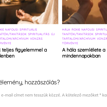
XIE NAFOUSI
,
SPIRITUÁLIS
HÁLA
,
ROXIE NAFOUSI
,
SPIRIT
NÍTÓK/TANÍTÁSOK
,
SPIRITUALITÁS
,
ÚJ
TANÍTÓK/TANÍTÁSOK
,
SPIRITU
RTALOM/ARCHÍVUM
,
VONZÁS
TARTALOM/ARCHÍVUM
,
VONZ
RVÉNYE
TÖRVÉNYE
j teljes figyelemmel a
A hála szemlélete a
elenben
mindennapokban
élemény, hozzászólás?
 e-mail címet nem tesszük közzé.
A kötelező mezőket
*
kar