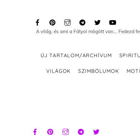
Skip
to
content
A világ, és ami a Fátyol mögött van... Fedezd f
ÚJ TARTALOM/ARCHÍVUM
SPIRIT
VILÁGOK
SZIMBÓLUMOK
MOT