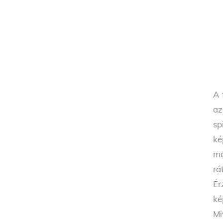
A 
az
sp
ké
ma
rá
Ér
ké
Mi