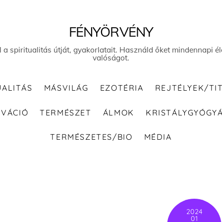
FÉNYÖRVÉNY
el a spiritualitás útját, gyakorlatait. Használd őket mindennapi
valóságot.
UALITÁS
MÁSVILÁG
EZOTÉRIA
REJTÉLYEK/TI
IVÁCIÓ
TERMÉSZET
ÁLMOK
KRISTÁLYGYÓGY
TERMÉSZETES/BIO
MÉDIA
2024
01