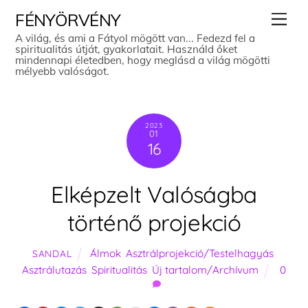
Skip
Men
FÉNYÖRVÉNY
to
A világ, és ami a Fátyol mögött van... Fedezd fel a
spiritualitás útját, gyakorlatait. Használd őket
content
mindennapi életedben, hogy meglásd a világ mögötti
mélyebb valóságot.
2023
01
16
Elképzelt Valóságba
történő projekció
Álmok
,
Asztrálprojekció/Testelhagyás
,
SANDAL
Asztrálutazás
,
Spiritualitás
,
Új tartalom/Archívum
0