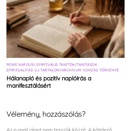
ROXIE NAFOUSI
,
SPIRITUÁLIS TANÍTÓK/TANÍTÁSOK
,
SPIRITUALITÁS
,
ÚJ TARTALOM/ARCHÍVUM
,
VONZÁS TÖRVÉNYE
Hálanapló és pozitív naplóírás a
manifesztálásért
Vélemény, hozzászólás?
Az e-mail címet nem tesszük közzé.
A kötelező