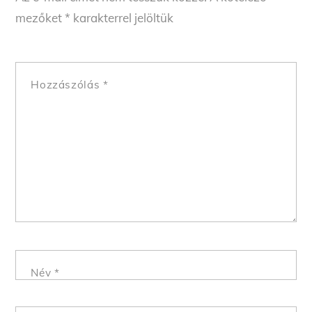
mezőket
*
karakterrel jelöltük
Hozzászólás
*
Név
*