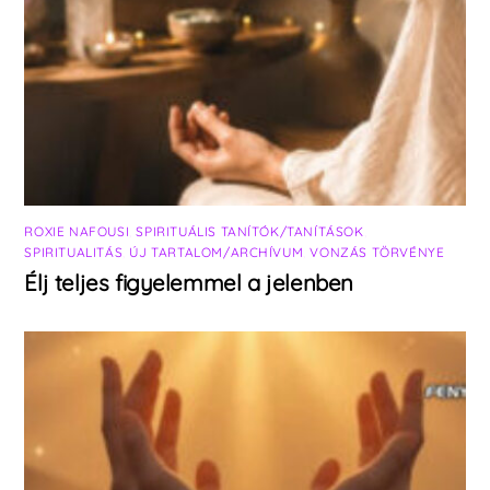
ROXIE NAFOUSI
,
SPIRITUÁLIS TANÍTÓK/TANÍTÁSOK
,
SPIRITUALITÁS
,
ÚJ TARTALOM/ARCHÍVUM
,
VONZÁS TÖRVÉNYE
Élj teljes figyelemmel a jelenben