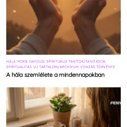
HÁLA
,
ROXIE NAFOUSI
,
SPIRITUÁLIS TANÍTÓK/TANÍTÁSOK
,
SPIRITUALITÁS
,
ÚJ TARTALOM/ARCHÍVUM
,
VONZÁS TÖRVÉNYE
A hála szemlélete a mindennapokban