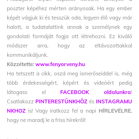
poszter képéhez mérten arányosak. Ha egy ember
képét vágjuk ki és tesszük oda, legyen élő vagy már
halott, a tudatalattink annak a személynek egy
gondolati formáját fogja ott létrehozni. Ez kiváló
módszer arra, hogy az eltávozottakkal
kommunikáljunk.
Közzétette:
www.fenyorveny.hu
Ha tetszett a cikk, oszd meg ismerőseiddel is, még
több érdekességért, képért és videóért pedig
látogass el
FACEBOOK oldalunkra
!
Csatlakozz
PINTERESTÜNKHÖZ
és
INSTAGRAMU
NKHOZ
is! Vagy iratkozz fel a napi
HÍRLEVÉLRE
,
hogy ne maradj le a friss hírekről!