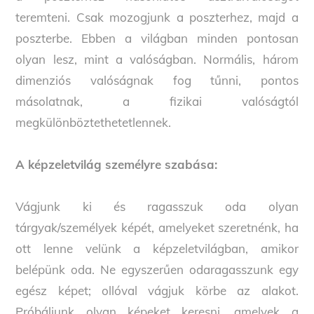
teremteni. Csak mozogjunk a poszterhez, majd a
poszterbe. Ebben a világban minden pontosan
olyan lesz, mint a valóságban. Normális, három
dimenziós valóságnak fog tűnni, pontos
másolatnak, a fizikai valóságtól
megkülönböztethetetlennek.
A képzeletvilág személyre szabása:
Vágjunk ki és ragasszuk oda olyan
tárgyak/személyek képét, amelyeket szeretnénk, ha
ott lenne velünk a képzeletvilágban, amikor
belépünk oda. Ne egyszerűen odaragasszunk egy
egész képet; ollóval vágjuk körbe az alakot.
Próbáljunk olyan képeket keresni, amelyek a