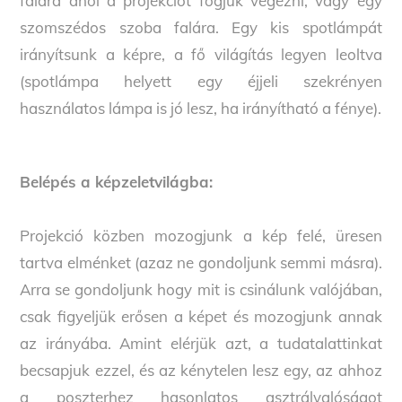
falára ahol a projekciót fogjuk végezni, vagy egy
szomszédos szoba falára. Egy kis spotlámpát
irányítsunk a képre, a fő világítás legyen leoltva
(spotlámpa helyett egy éjjeli szekrényen
használatos lámpa is jó lesz, ha irányítható a fénye).
Belépés a képzeletvilágba:
Projekció közben mozogjunk a kép felé, üresen
tartva elménket (azaz ne gondoljunk semmi másra).
Arra se gondoljunk hogy mit is csinálunk valójában,
csak figyeljük erősen a képet és mozogjunk annak
az irányába. Amint elérjük azt, a tudatalattinkat
becsapjuk ezzel, és az kénytelen lesz egy, az ahhoz
a poszterhez hasonlatos asztrálvalóságot