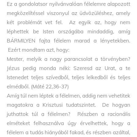
Ez a gondolatsor nyilvánvalóan félelemre alapozott
megközelítéssel viszonyul az üdvözüléshez, amely
két problémát vet fel. Az egyik az, hogy nem
léphettek be Isten országába mindaddig, amíg
BÁRMILYEN fajta félelem marad a lényetekben.
Ezért mondtam azt, hogy:
Mester, melyik a nagy parancsolat a törvényben?
Jézus pedig monda néki: Szeresd az Urat, a te
Istenedet teljes szívedből, teljes lelkedből és teljes
elmédből. (Máté 22,36-37)
Amíg túl nem léptek a félelmen, addig nem vehetitek
magatokra a Krisztusi tudatszintet. De hogyan
juthattok túl a félelmen? Részben a racionális
elméteket felhasználva úgy érvelhettek, hogy a
félelem a tudás hiányából fakad, és részben azáltal,