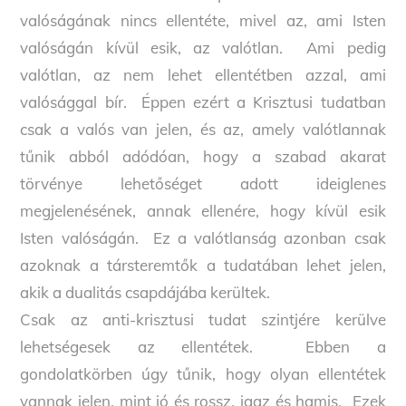
valóságának nincs ellentéte, mivel az, ami Isten
valóságán kívül esik, az valótlan. Ami pedig
valótlan, az nem lehet ellentétben azzal, ami
valósággal bír. Éppen ezért a Krisztusi tudatban
csak a valós van jelen, és az, amely valótlannak
tűnik abból adódóan, hogy a szabad akarat
törvénye lehetőséget adott ideiglenes
megjelenésének, annak ellenére, hogy kívül esik
Isten valóságán. Ez a valótlanság azonban csak
azoknak a társteremtők a tudatában lehet jelen,
akik a dualitás csapdájába kerültek.
Csak az anti-krisztusi tudat szintjére kerülve
lehetségesek az ellentétek. Ebben a
gondolatkörben úgy tűnik, hogy olyan ellentétek
vannak jelen, mint jó és rossz, igaz és hamis. Ezek