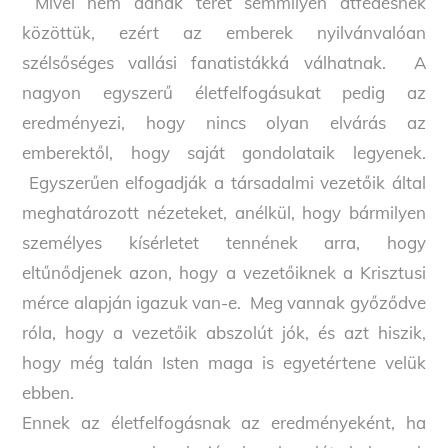
Mivel nem adnak teret semmilyen átfedésnek
közöttük, ezért az emberek nyilvánvalóan
szélsőséges vallási fanatistákká válhatnak. A
nagyon egyszerű életfelfogásukat pedig az
eredményezi, hogy nincs olyan elvárás az
emberektől, hogy saját gondolataik legyenek.
Egyszerűen elfogadják a társadalmi vezetőik által
meghatározott nézeteket, anélkül, hogy bármilyen
személyes kísérletet tennének arra, hogy
eltűnődjenek azon, hogy a vezetőiknek a Krisztusi
mérce alapján igazuk van-e. Meg vannak győződve
róla, hogy a vezetőik abszolút jók, és azt hiszik,
hogy még talán Isten maga is egyetértene velük
ebben.
Ennek az életfelfogásnak az eredményeként, ha