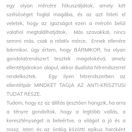
egy olyan mércére fókuszáljátok, amely két
szélsőséget foglal magába, és az azt hiteti el
veletek, hogy az igazságot ezen a mércén belül
valahol megtalálhatjátok. Más szavakkal, nincs
semmi más, csak a relatív mérce. Ennek ellenére
bármikor, úgy értem, hogy BÁRMIKOR, ha olyan
gondolatrendszert tesztek magatokévá, amely
ellentétpárokon alapul, akkor dualista hitrendszerrel
rendelkeztek. Egy ilyen hitrendszerben az
ellentétpár MINDKÉT TAGJA AZ ANTI-KRISZTUSI
TUDAT RÉSZE.
Tudom, hogy ez az állítás ijesztően hangzik, ha arra
a tényre gondoltok, hogy a legtöbb vallás, a
kereszténységet is beleértve, a világot a jó és a
rossz, Isten és az ördög közötti epikus harcként