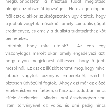
megkülönböztetni a Krisztusi tudat meglátása
alapján az abszolút igazságot. Ha az ego alapján
ítélkeztek, akkor szükségszerűen úgy érzitek, hogy
ti jobbak vagytok másoknál, amely spirituális gőgöt
eredményez, és amely a dualista tudatszinthez köt
benneteket.
Látjátok, hogy mire utalok? Az ego egy
viszonylagos mércét akar, amely engedélyezi azt,
hogy olyan megjelenést ölthessen, hogy ő jobb
másoknál. Ez azt az illúziót teremti meg, hogy mivel
jobbak vagytok bizonyos embereknél, ezért ti
biztosan üdvözülni fogtok. Ahogy azt már az előző
értekezésben említettem, a Krisztusi tudatban nincs
efféle értékítélet. Mindaz, ami összhangban van
Isten törvényével az valós, és ami pedig nincs