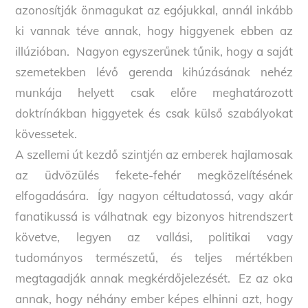
azonosítják önmagukat az egójukkal, annál inkább
ki vannak téve annak, hogy higgyenek ebben az
illúzióban. Nagyon egyszerűnek tűnik, hogy a saját
szemetekben lévő gerenda kihúzásának nehéz
munkája helyett csak előre meghatározott
doktrínákban higgyetek és csak külső szabályokat
kövessetek.
A szellemi út kezdő szintjén az emberek hajlamosak
az üdvözülés fekete-fehér megközelítésének
elfogadására. Így nagyon céltudatossá, vagy akár
fanatikussá is válhatnak egy bizonyos hitrendszert
követve, legyen az vallási, politikai vagy
tudományos természetű, és teljes mértékben
megtagadják annak megkérdőjelezését. Ez az oka
annak, hogy néhány ember képes elhinni azt, hogy