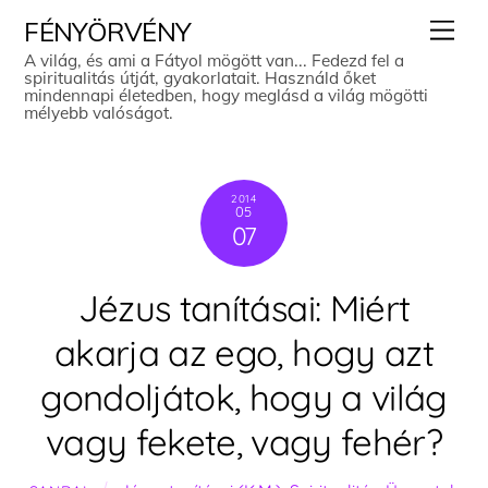
Skip
Men
FÉNYÖRVÉNY
to
A világ, és ami a Fátyol mögött van... Fedezd fel a
spiritualitás útját, gyakorlatait. Használd őket
content
mindennapi életedben, hogy meglásd a világ mögötti
mélyebb valóságot.
2014
05
07
Jézus tanításai: Miért
akarja az ego, hogy azt
gondoljátok, hogy a világ
vagy fekete, vagy fehér?