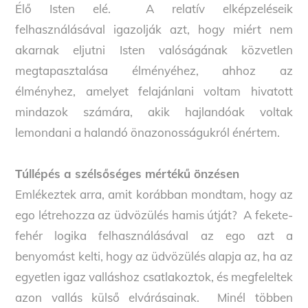
Élő Isten elé. A relatív elképzeléseik
felhasználásával igazolják azt, hogy miért nem
akarnak eljutni Isten valóságának közvetlen
megtapasztalása élményéhez, ahhoz az
élményhez, amelyet felajánlani voltam hivatott
mindazok számára, akik hajlandóak voltak
lemondani a halandó önazonosságukról énértem.
Túllépés a szélsőséges mértékű önzésen
Emlékeztek arra, amit korábban mondtam, hogy az
ego létrehozza az üdvözülés hamis útját? A fekete-
fehér logika felhasználásával az ego azt a
benyomást kelti, hogy az üdvözülés alapja az, ha az
egyetlen igaz valláshoz csatlakoztok, és megfeleltek
azon vallás külső elvárásainak. Minél többen