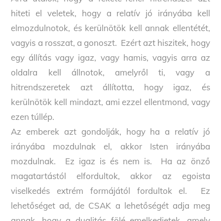
hiteti el veletek, hogy a relatív jó irányába kell
elmozdulnotok, és kerülnötök kell annak ellentétét,
vagyis a rosszat, a gonoszt. Ezért azt hiszitek, hogy
egy állítás vagy igaz, vagy hamis, vagyis arra az
oldalra kell állnotok, amelyről ti, vagy a
hitrendszeretek azt állította, hogy igaz, és
kerülnötök kell mindazt, ami ezzel ellentmond, vagy
ezen túllép.
Az emberek azt gondolják, hogy ha a relatív jó
irányába mozdulnak el, akkor Isten irányába
mozdulnak. Ez igaz is és nem is. Ha az önző
magatartástól elfordultok, akkor az egoista
viselkedés extrém formájától fordultok el. Ez
Back
To
lehetőséget ad, de CSAK a lehetőségét adja meg
Top
annak, hogy a dualitás fölé emelkedjetek, amely