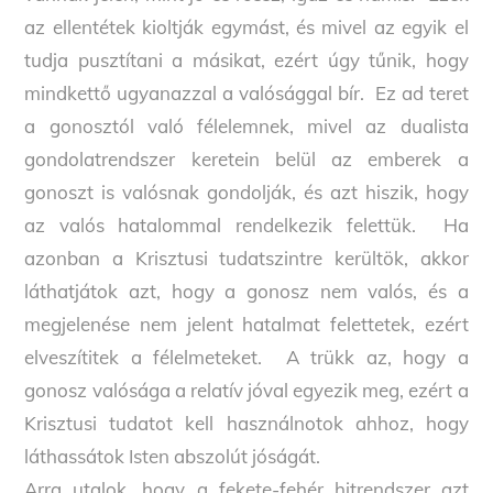
az ellentétek kioltják egymást, és mivel az egyik el
tudja pusztítani a másikat, ezért úgy tűnik, hogy
mindkettő ugyanazzal a valósággal bír. Ez ad teret
a gonosztól való félelemnek, mivel az dualista
gondolatrendszer keretein belül az emberek a
gonoszt is valósnak gondolják, és azt hiszik, hogy
az valós hatalommal rendelkezik felettük. Ha
azonban a Krisztusi tudatszintre kerültök, akkor
láthatjátok azt, hogy a gonosz nem valós, és a
megjelenése nem jelent hatalmat felettetek, ezért
elveszítitek a félelmeteket. A trükk az, hogy a
gonosz valósága a relatív jóval egyezik meg, ezért a
Krisztusi tudatot kell használnotok ahhoz, hogy
láthassátok Isten abszolút jóságát.
Arra utalok, hogy a fekete-fehér hitrendszer azt