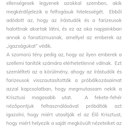
ellenségesek legyenek azokkal szemben, akik
megkérdőjelezik a felfogásuk hitelességét. Ebből
adódott az, hogy az írástudók és a farizeusok
halottnak akartak látni, és ez az oka napjainkban
annak a fanatizmusnak, amellyel az emberek az
„igazságukat” védik.
A szomorú tény pedig az, hogy az ilyen emberek a
szellemi tanítók számára elérhetetlenné válnak. Ezt
szemlélteti az a körülmény, ahogy az írástudók és
farizeusok visszautasították a próbálkozásaimat
azzal kapcsolatban, hogy megmutassam nekik a
Krisztusi magasabb utat. A fekete-fehér
nézőpontjuk felhasználásával próbálták azt
igazolni, hogy miért utasítják el az Élő Krisztust,
hogy miért helyezik a saját megkövült nézeteiket az