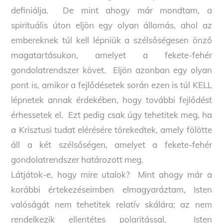
definiálja. De mint ahogy már mondtam, a
spirituális úton eljön egy olyan állomás, ahol az
embereknek túl kell lépniük a szélsőségesen önző
magatartásukon, amelyet a fekete-fehér
gondolatrendszer követ. Eljön azonban egy olyan
pont is, amikor a fejlődésetek során ezen is túl KELL
lépnetek annak érdekében, hogy további fejlődést
érhessetek el. Ezt pedig csak úgy tehetitek meg, ha
a Krisztusi tudat elérésére törekedtek, amely fölötte
áll a két szélsőségen, amelyet a fekete-fehér
gondolatrendszer határozott meg.
Látjátok-e, hogy mire utalok? Mint ahogy már a
korábbi értekezéseimben elmagyaráztam, Isten
valóságát nem tehetitek relatív skálára; az nem
rendelkezik ellentétes polaritással. Isten