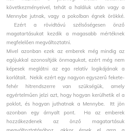
következményeivel, tehát a haláluk után vagy a
Mennybe jutnak, vagy a pokolban égnek örökké.
Ezért a rövidtávú szélsőségesen önző
magatartásukat kezdik a magasabb mértéknek
megfelelően megváltoztatni.
Mivel azonban ezek az emberek még mindig az
egójukkal azonosítják önmagukat, ezért még nem
képesek meglátni az ego relatív logikájának a
korlátait. Nekik ezért egy nagyon egyszerű fekete-
fehér hitrendszerre van szükségük, amely
egyértelműen jelzi azt, hogy hogyan kerülhetik el a
poklot, és hogyan juthatnak a Mennybe. Itt jön
azonban egy árnyalt pont. Ha az emberek
hozzákezdenek az önző magatartásuk
megváltoztatásához, akkor érnek el arra a