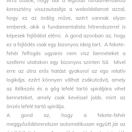
Arra utalok, hogy bár a legtöbb fundamentalista
keresztény visszautasítja a weboldalamat azzal,
hogy ez az ördög műve, azért vannak olyan
emberek, akik a fundamentalista hitrendszerrel is
képesek fejlődést elérni. A gond azonban az, hogy
ez a fejlődés csak egy bizonyos ideig tart. A fekete-
fehér felfogás ugyanis nem visz benneteket a
szellemi utatokon egy bizonyos szinten túl. Mivel
erre az útra erős hatást gyakorol az ego relatív
logikája, ezért könnyen válhat zsákutcává, amely
az ítélkezés és a gőg lefelé tartó spiráljára vihet
benneteket, amely csak kevéssel jobb, mint az
önzés lefelé tartó spirálja.
A gond az, hogy a fekete-fehér
meggyőződésrendszer automatikusan együtt jár az