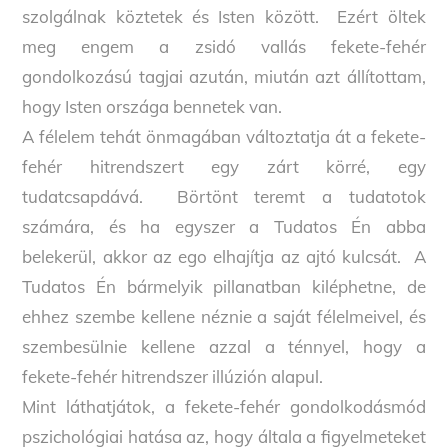
szolgálnak köztetek és Isten között. Ezért öltek
meg engem a zsidó vallás fekete-fehér
gondolkozású tagjai azután, miután azt állítottam,
hogy Isten országa bennetek van.
A félelem tehát önmagában változtatja át a fekete-
fehér hitrendszert egy zárt körré, egy
tudatcsapdává. Börtönt teremt a tudatotok
számára, és ha egyszer a Tudatos Én abba
belekerül, akkor az ego elhajítja az ajtó kulcsát. A
Tudatos Én bármelyik pillanatban kiléphetne, de
ehhez szembe kellene néznie a saját félelmeivel, és
szembesülnie kellene azzal a ténnyel, hogy a
fekete-fehér hitrendszer illúzión alapul.
Mint láthatjátok, a fekete-fehér gondolkodásmód
pszichológiai hatása az, hogy általa a figyelmeteket