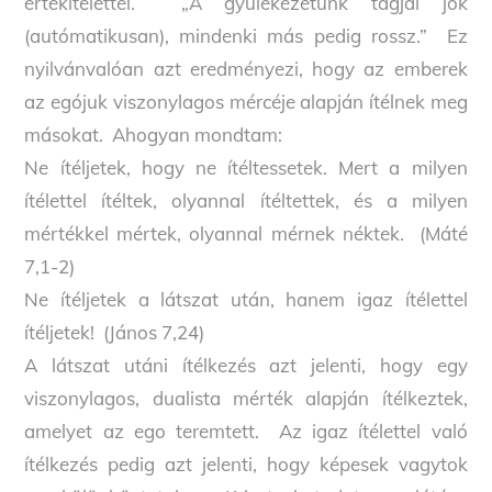
értékítélettel. „A gyülekezetünk tagjai jók
(autómatikusan), mindenki más pedig rossz.” Ez
nyilvánvalóan azt eredményezi, hogy az emberek
az egójuk viszonylagos mércéje alapján ítélnek meg
másokat. Ahogyan mondtam:
Ne ítéljetek, hogy ne ítéltessetek. Mert a milyen
ítélettel ítéltek, olyannal ítéltettek, és a milyen
mértékkel mértek, olyannal mérnek néktek. (Máté
7,1-2)
Ne ítéljetek a látszat után, hanem igaz ítélettel
ítéljetek! (János 7,24)
A látszat utáni ítélkezés azt jelenti, hogy egy
viszonylagos, dualista mérték alapján ítélkeztek,
amelyet az ego teremtett. Az igaz ítélettel való
ítélkezés pedig azt jelenti, hogy képesek vagytok