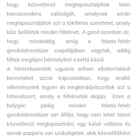
hogy közvetlenül megtapasztaljátok Isten
transzcendens valóságát, amelynek során
megtapasztaljátok azt a tökéletes szeretetet, amely
kiűz belőletek minden félelmet. A gond azonban az,
hogy mindaddig, amíg a fekete-fehér
gondolatrendszer csapdájában vagytok, addig
féltek meglépni bármelyiket a kettő közül.
A hitrendszeretek ugyanis erősen elbátortalanít
benneteket azzal kapcsolatban, hogy önálló
véleményetek legyen és megkérdőjelezzétek azt a
hitrendszert, amely a félelmetek alapja. Ezen a
bolygón pedig minden fekete-fehér
gondolatrendszer azt állítja, hogy nem lehet Istent
közvetlenül megtapasztalni, egy külső vallásra és
annak papjaira van szükségetek, akik közvetítőként