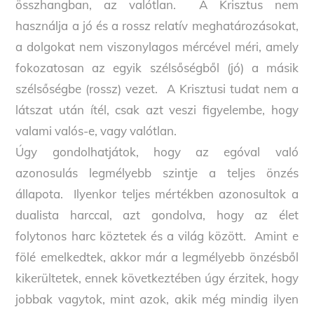
összhangban, az valótlan. A Krisztus nem
használja a jó és a rossz relatív meghatározásokat,
a dolgokat nem viszonylagos mércével méri, amely
fokozatosan az egyik szélsőségből (jó) a másik
szélsőségbe (rossz) vezet. A Krisztusi tudat nem a
látszat után ítél, csak azt veszi figyelembe, hogy
valami valós-e, vagy valótlan.
Úgy gondolhatjátok, hogy az egóval való
azonosulás legmélyebb szintje a teljes önzés
állapota. Ilyenkor teljes mértékben azonosultok a
dualista harccal, azt gondolva, hogy az élet
folytonos harc köztetek és a világ között. Amint e
fölé emelkedtek, akkor már a legmélyebb önzésből
kikerültetek, ennek következtében úgy érzitek, hogy
jobbak vagytok, mint azok, akik még mindig ilyen