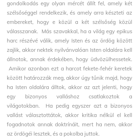
gondolkodás egy olyan mércét állít fel, amely két
szélsőséggel rendelkezik, és amely arra készteti az
embereket, hogy e közül a két szélsőség közül
válasszanak. Más szavakkal, ha a világ egy epikus
harc részévé válik, amely Isten és az ördög között
zajlik, akkor nektek nyilvánvalóan Isten oldalára kell
állnotok, annak érdekében, hogy üdvözülhessetek.
Amikor azonban ezt a harcot fekete-fehér keretek
között határozzák meg, akkor úgy tűnik majd, hogy
ha Isten oldalára álltok, akkor az azt jelenti, hogy
egy bizonyos valláshoz csatlakoztok a
világotokban. Ha pedig egyszer azt a bizonyos
vallást választottátok, akkor kritika nélkül el kell
fogadnotok annak doktrínáit, mert ha nem, akkor
az ördögéi lesztek, és a pokolba juttok.