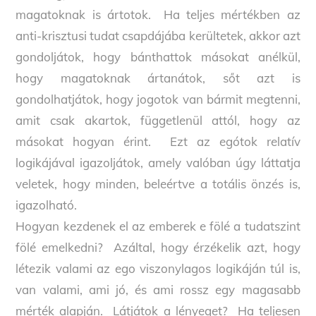
magatoknak is ártotok. Ha teljes mértékben az
anti-krisztusi tudat csapdájába kerültetek, akkor azt
gondoljátok, hogy bánthattok másokat anélkül,
hogy magatoknak ártanátok, sőt azt is
gondolhatjátok, hogy jogotok van bármit megtenni,
amit csak akartok, függetlenül attól, hogy az
másokat hogyan érint. Ezt az egótok relatív
logikájával igazoljátok, amely valóban úgy láttatja
veletek, hogy minden, beleértve a totális önzés is,
igazolható.
Hogyan kezdenek el az emberek e fölé a tudatszint
fölé emelkedni? Azáltal, hogy érzékelik azt, hogy
létezik valami az ego viszonylagos logikáján túl is,
van valami, ami jó, és ami rossz egy magasabb
mérték alapján. Látjátok a lényeget? Ha teljesen