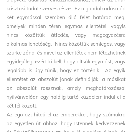
krisztusi tudat szerves része. Ez a gondolkodásmód
két egymással szemben álló felet határoz meg,
amelyek minden téren egymás ellentétei, vagyis
nincs közöttük átfedés, vagy megegyezésre
alkalmas lehetőség. Nincs közöttük semleges, vagy
szürke zóna, és mivel az ellentétek nem létezhetnek
egyidejűleg, ezért ki kell, hogy oltsák egymást, vagy
legalább is úgy tűnik, hogy ez történik. Az egyik
ellentétet az abszolút jónak definiálják, a másikat
az abszolút rossznak, amely meghatározással
nyilvánvalóan egy halálig tartó küzdelem indul el a
két fél között.
Az ego azt hiteti el az emberekkel, hogy számukra
az egyetlen út ahhoz, hogy Istennek kedvezzenek