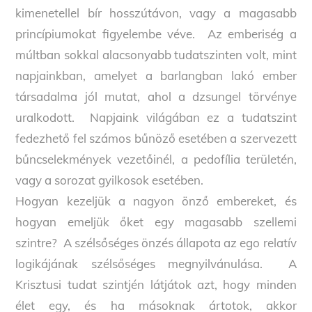
kimenetellel bír hosszútávon, vagy a magasabb
princípiumokat figyelembe véve. Az emberiség a
múltban sokkal alacsonyabb tudatszinten volt, mint
napjainkban, amelyet a barlangban lakó ember
társadalma jól mutat, ahol a dzsungel törvénye
uralkodott. Napjaink világában ez a tudatszint
fedezhető fel számos bűnöző esetében a szervezett
bűncselekmények vezetőinél, a pedofília területén,
vagy a sorozat gyilkosok esetében.
Hogyan kezeljük a nagyon önző embereket, és
hogyan emeljük őket egy magasabb szellemi
szintre? A szélsőséges önzés állapota az ego relatív
logikájának szélsőséges megnyilvánulása. A
Krisztusi tudat szintjén látjátok azt, hogy minden
élet egy, és ha másoknak ártotok, akkor