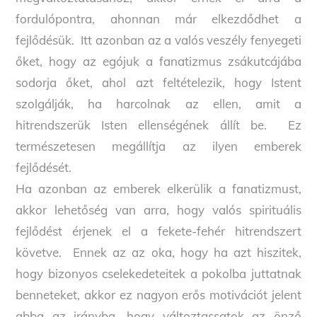
fordulópontra, ahonnan már elkezdődhet a
fejlődésük. Itt azonban az a valós veszély fenyegeti
őket, hogy az egójuk a fanatizmus zsákutcájába
sodorja őket, ahol azt feltételezik, hogy Istent
szolgálják, ha harcolnak az ellen, amit a
hitrendszerük Isten ellenségének állít be. Ez
természetesen megállítja az ilyen emberek
fejlődését.
Ha azonban az emberek elkerülik a fanatizmust,
akkor lehetőség van arra, hogy valós spirituális
fejlődést érjenek el a fekete-fehér hitrendszert
követve. Ennek az az oka, hogy ha azt hiszitek,
hogy bizonyos cselekedeteitek a pokolba juttatnak
benneteket, akkor ez nagyon erős motivációt jelent
abba az irányba, hogy változtassatok az önző