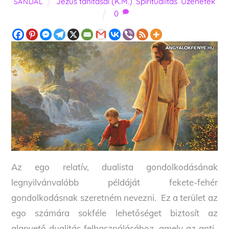
Jézus tanításai (K.M.)
,
Spiritualitás
,
Üzenetek
SANDAL
0
Az ego relatív, dualista gondolkodásának
legnyilvánvalóbb példáját fekete-fehér
gondolkodásnak szeretném nevezni. Ez a terület az
ego számára sokféle lehetőséget biztosít az
alapvető dualitás felhasználásához, amely az anti-