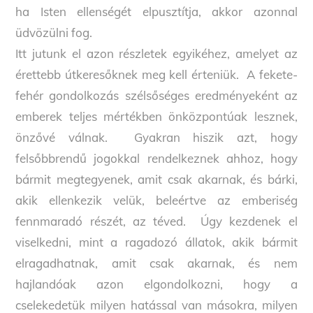
ha Isten ellenségét elpusztítja, akkor azonnal
üdvözülni fog.
Itt jutunk el azon részletek egyikéhez, amelyet az
érettebb útkeresőknek meg kell érteniük. A fekete-
fehér gondolkozás szélsőséges eredményeként az
emberek teljes mértékben önközpontúak lesznek,
önzővé válnak. Gyakran hiszik azt, hogy
felsőbbrendű jogokkal rendelkeznek ahhoz, hogy
bármit megtegyenek, amit csak akarnak, és bárki,
akik ellenkezik velük, beleértve az emberiség
fennmaradó részét, az téved. Úgy kezdenek el
viselkedni, mint a ragadozó állatok, akik bármit
elragadhatnak, amit csak akarnak, és nem
hajlandóak azon elgondolkozni, hogy a
cselekedetük milyen hatással van másokra, milyen