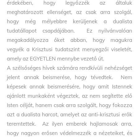
érdekében, hogy legyőzzék az általuk
meghatározott ellenséget, az csak arra szolgál,
hogy még mélyebbre kerüljenek a dualista
tudatállapot csapdájában. Ez nyilvánvalóan
megakadályozza őket abban, hogy magukra
vegyék a Krisztusi tudatszint menyegzői viseletét,
amely az EGYETLEN mennybe vezető út.
A szélsőséges hívek számára rendkívüli nehézséget
jelent annak beismerése, hogy tévedtek. Nem
képesek annak beismerésére, hogy amit Istennek
ajánlott munkaként végeztek, az nem segítette elő
Isten célját, hanem csak arra szolgált, hogy fokozza
azt a dualista harcot, amelyet az anti-krisztusi erők
teremtettek. Az ilyen emberek hajlamosak arra,
hogy nagyon erősen védelmezzék a nézeteiket, és