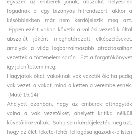
egyszer az emberek jónak, abszolút helyesnek
fogadnak el egy bizonyos hitrendszert, akkor a
későbbiekben már nem kérdőjelezik meg azt.
Éppen ezért vakon követik a vallási vezetőik által
abszolút jóként meghatározott elképzeléseket,
amelyek a világ legborzalmasabb atrocitásaihoz
vezettek a történelem során. Ezt a forgatókönyvet
így jelenítettem meg:
Hagyjátok őket; vakoknak vak vezetői ők: ha pedig
vak vezeti a vakot, mind a ketten a verembe esnek.
(Máté 15,14)
Ahelyett azonban, hogy az emberek otthagyták
volna a vak vezetőiket, ahelyett kritika nélküli
követőikké váltak. Soha sem kérdőjelezték meg azt,
hogy az élet fekete-fehér felfogása igazodik-e Isten