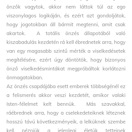
önzők vagytok, akkor nem láttok túl az ego
viszonylagos logikáján, és ezért azt gondoljátok,
hogy jogotokban áll bármit megtenni, amit csak
akartok. A totális önzés állapotából való
kiszabadulás kezdetén rá kell ébrednetek arra, hogy
van egy magasabb szintű mérték a viselkedésetek
megítélésére, ezért úgy döntötök, hogy bizonyos
önző viselkedésmintákat megpróbáltok korlátozni
önmagatokban.
Az önzés csapdájába esett emberek többségénél ez
a felismerés akkor veszi kezdetét, amikor valaki
Isten-félelmet kelt bennük. Más szavakkal,
ráébrednek arra, hogy a cselekedeteiknek léteznek
hosszú távú következményeik, a lelküknek szembe
kell nézniük a jelenlegi életük tetteinek