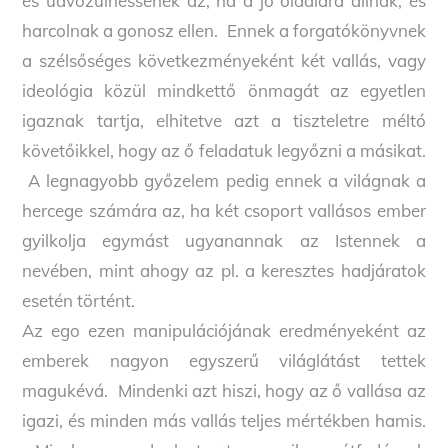
és üdvözülhessenek az, ha a jó oldalára állnak, és
harcolnak a gonosz ellen. Ennek a forgatókönyvnek
a szélsőséges következményeként két vallás, vagy
ideológia közül mindkettő önmagát az egyetlen
igaznak tartja, elhitetve azt a tiszteletre méltó
követőikkel, hogy az ő feladatuk legyőzni a másikat.
A legnagyobb győzelem pedig ennek a világnak a
hercege számára az, ha két csoport vallásos ember
gyilkolja egymást ugyanannak az Istennek a
nevében, mint ahogy az pl. a keresztes hadjáratok
esetén történt.
Az ego ezen manipulációjának eredményeként az
emberek nagyon egyszerű világlátást tettek
magukévá. Mindenki azt hiszi, hogy az ő vallása az
igazi, és minden más vallás teljes mértékben hamis.