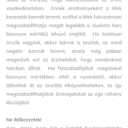
viselkedéseteken. Ennek eredményeként a lélek
kevesebb karmát teremt, ezáltal a lélek fokozatosan
megszabadíthatja magát legalább a dualista harc
bizonyos mértékű lehúzó erejétől. Ha totálisan
önzők vagytok, akkor bármit is tesztek, az mind
negatív karmát teremt, amely még jobban
megerősíti azt az érzéseteket, hogy mindenkivel
harcban álltok. Ha felszabadítjátok magatokat
bizonyos mértékben ettől a nyomástól, akkor
láthattok át az önzőbb elképzeléseiteken, és így
megszabadíthatjátok önmagatokat az ego néhány
illúziójától.
Ne ítélkezzetek!