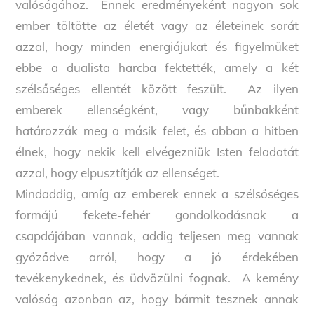
valóságához. Ennek eredményeként nagyon sok
ember töltötte az életét vagy az életeinek sorát
azzal, hogy minden energiájukat és figyelmüket
ebbe a dualista harcba fektették, amely a két
szélsőséges ellentét között feszült. Az ilyen
emberek ellenségként, vagy bűnbakként
határozzák meg a másik felet, és abban a hitben
élnek, hogy nekik kell elvégezniük Isten feladatát
azzal, hogy elpusztítják az ellenséget.
Mindaddig, amíg az emberek ennek a szélsőséges
formájú fekete-fehér gondolkodásnak a
csapdájában vannak, addig teljesen meg vannak
győződve arról, hogy a jó érdekében
tevékenykednek, és üdvözülni fognak. A kemény
valóság azonban az, hogy bármit tesznek annak