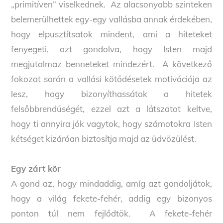
„primitíven” viselkednek. Az alacsonyabb szinteken
belemerülhettek egy-egy vallásba annak érdekében,
hogy elpusztítsatok mindent, ami a hiteteket
fenyegeti, azt gondolva, hogy Isten majd
megjutalmaz benneteket mindezért. A következő
fokozat során a vallási kötődésetek motivációja az
lesz, hogy bizonyíthassátok a hitetek
felsőbbrendűségét, ezzel azt a látszatot keltve,
hogy ti annyira jók vagytok, hogy számotokra Isten
kétséget kizáróan biztosítja majd az üdvözülést.
Egy zárt kör
A gond az, hogy mindaddig, amíg azt gondoljátok,
hogy a világ fekete-fehér, addig egy bizonyos
ponton túl nem fejlődtök. A fekete-fehér