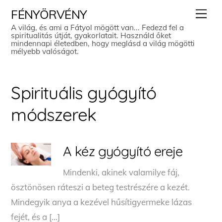
Skip
Men
FÉNYÖRVÉNY
to
A világ, és ami a Fátyol mögött van... Fedezd fel a
spiritualitás útját, gyakorlatait. Használd őket
content
mindennapi életedben, hogy meglásd a világ mögötti
mélyebb valóságot.
Spirituális gyógyító
módszerek
A kéz gyógyító ereje
Mindenki, akinek valamilye fáj,
ösztönösen ráteszi a beteg testrészére a kezét.
Mindegyik anya a kezével hűsítigyermeke lázas
fejét, és a […]