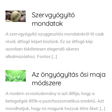
Szervgyógyító
mondatok
A szervgyógyító szuggesztiós mondatokról itt csak
rövid, átfogó képet közlünk. Ez az átfogó kép
azonban tökéletesen elegendő sikeres
alkalmazáshoz. Fontos […]
Az öngyógyítás ősi maja
módszere
A modern orvostudomány is azt állítja, hogy a
betegségek 85%-a pszichoszomatikus eredetű. Azt
mondhatjuk, hogy mi magunk hozzuk létre őket. […]