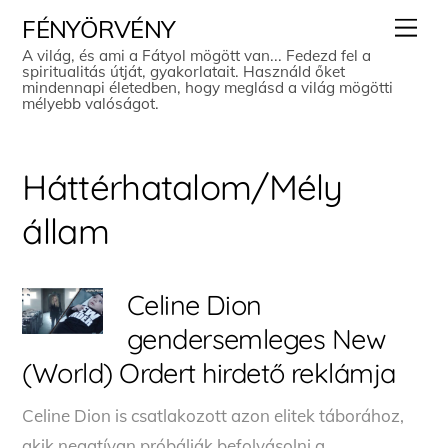
Skip
Men
FÉNYÖRVÉNY
to
A világ, és ami a Fátyol mögött van... Fedezd fel a
spiritualitás útját, gyakorlatait. Használd őket
content
mindennapi életedben, hogy meglásd a világ mögötti
mélyebb valóságot.
Háttérhatalom/Mély
állam
Celine Dion
gendersemleges New
(World) Ordert hirdető reklámja
Celine Dion is csatlakozott azon elitek táborához,
akik negatívan próbálják befolyásolni a