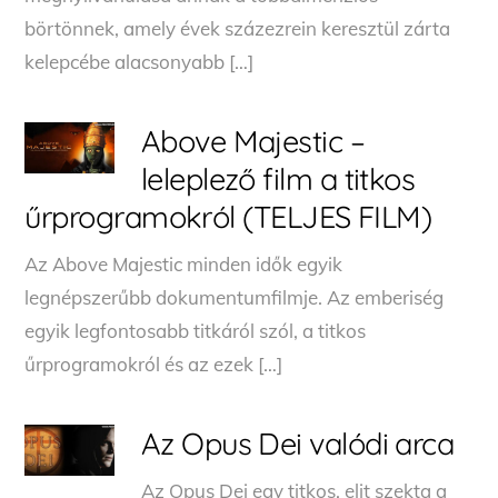
börtönnek, amely évek százezrein keresztül zárta
kelepcébe alacsonyabb […]
Above Majestic –
leleplező film a titkos
űrprogramokról (TELJES FILM)
Az Above Majestic minden idők egyik
legnépszerűbb dokumentumfilmje. Az emberiség
egyik legfontosabb titkáról szól, a titkos
űrprogramokról és az ezek […]
Az Opus Dei valódi arca
Az Opus Dei egy titkos, elit szekta a