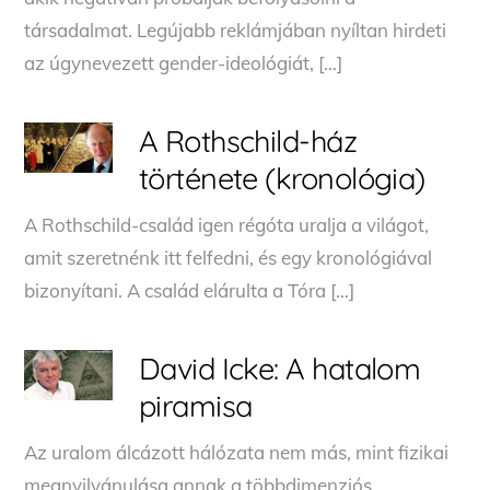
társadalmat. Legújabb reklámjában nyíltan hirdeti
az úgynevezett gender-ideológiát, […]
A Rothschild-ház
története (kronológia)
A Rothschild-család igen régóta uralja a világot,
amit szeretnénk itt felfedni, és egy kronológiával
bizonyítani. A család elárulta a Tóra […]
David Icke: A hatalom
piramisa
Az uralom álcázott hálózata nem más, mint fizikai
megnyilvánulása annak a többdimenziós