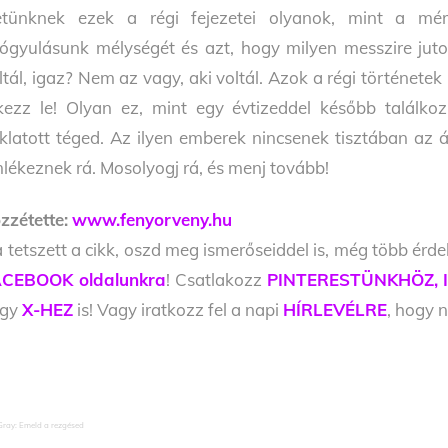
etünknek ezek a régi fejezetei olyanok, mint a mér
ógyulásunk mélységét és azt, hogy milyen messzire juto
ltál, igaz? Nem az vagy, aki voltál. Azok a régi történet
kezz le! Olyan ez, mint egy évtizeddel később találkoz
klatott téged. Az ilyen emberek nincsenek tisztában az ál
lékeznek rá. Mosolyogj rá, és menj tovább!
zzétette:
www.fenyorveny.hu
 tetszett a cikk, oszd meg ismerőseiddel is, még több érde
CEBOOK oldalunkra
! Csatlakozz
PINTERESTÜNKHÖZ,
agy
X-HEZ
is! Vagy iratkozz fel a napi
HÍRLEVÉLRE
, hogy n
Gray: Emeld a rezgésed