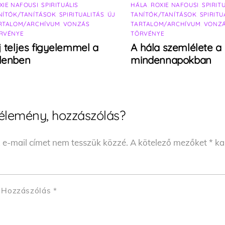
XIE NAFOUSI
,
SPIRITUÁLIS
HÁLA
,
ROXIE NAFOUSI
,
SPIRIT
NÍTÓK/TANÍTÁSOK
,
SPIRITUALITÁS
,
ÚJ
TANÍTÓK/TANÍTÁSOK
,
SPIRITU
RTALOM/ARCHÍVUM
,
VONZÁS
TARTALOM/ARCHÍVUM
,
VONZ
RVÉNYE
TÖRVÉNYE
j teljes figyelemmel a
A hála szemlélete a
elenben
mindennapokban
élemény, hozzászólás?
 e-mail címet nem tesszük közzé.
A kötelező mezőket
*
kar
Hozzászólás
*