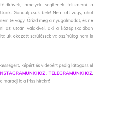
földkövek, amelyek segítenek felismerni a
ttunk. Gondolj csak bele! Nem ott vagy, ahol
ek nem te vagy. Őrizd meg a nyugalmadat, és ne
ni az utcán valakivel, aki a középiskolában
taluk okozott sérüléssel; valószínűleg nem is
kességért, képért és videóért pedig látogass el
INSTAGRAMUNKHOZ
,
TELEGRAMUNKHOZ
,
e maradj le a friss hírekről!