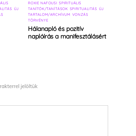
UÁLIS
ROXIE NAFOUSI
,
SPIRITUÁLIS
ALITÁS
,
ÚJ
TANÍTÓK/TANÍTÁSOK
,
SPIRITUALITÁS
,
ÚJ
ÁS
TARTALOM/ARCHÍVUM
,
VONZÁS
TÖRVÉNYE
Hálanapló és pozitív
naplóírás a manifesztálásért
akterrel jelöltük