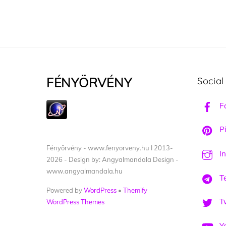
FÉNYÖRVÉNY
Social
F
Pi
Fényörvény - www.fenyorveny.hu I 2013-
I
2026 - Design by: Angyalmandala Design -
www.angyalmandala.hu
T
Powered by
WordPress
•
Themify
Tw
WordPress Themes
Y