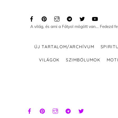
Skip
to
content
A világ, és ami a Fátyol mögött van... Fedezd f
ÚJ TARTALOM/ARCHÍVUM
SPIRIT
VILÁGOK
SZIMBÓLUMOK
MOT