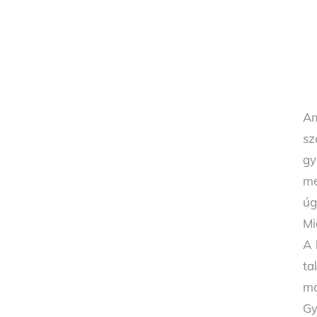
Am
sz
gy
me
úg
Mi
A 
ta
má
Gy