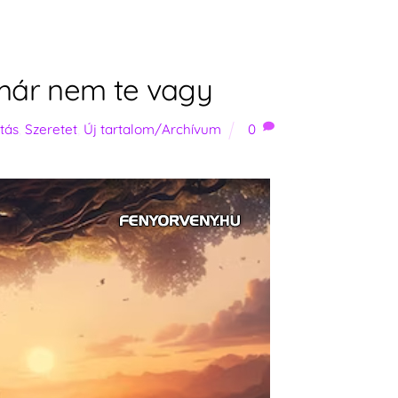
 már nem te vagy
itás
,
Szeretet
,
Új tartalom/Archívum
0