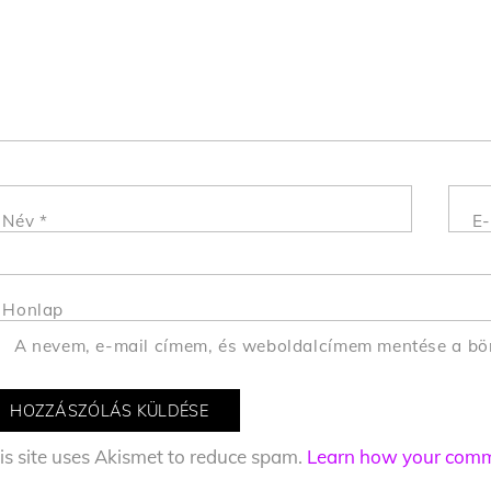
Név
*
E-
Honlap
A nevem, e-mail címem, és weboldalcímem mentése a b
is site uses Akismet to reduce spam.
Learn how your comme