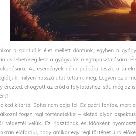
ikor a spirituális élet mellett döntünk, egyben a gyóg
ámos lehetőség lesz a gyógyulás megtapasztalására. Él
akorlására. Az események néha próbára teszik a türelm
glátjuk, milyen hosszú utat tettünk meg. Legyen ez a mo
y érezted, elfogyott az erőd a folytatáshoz, sőt, még az is
ért?
lelked kitartó. Soha nem adja fel. Ez azért fontos, mert
lálkozni fogsz régi történetekkel – életed olyan aspektus
r végeztél velük. Ez riasztónak és időnként nyomaszt
akran előfordul, hogy amikor egy régi történet újra előke