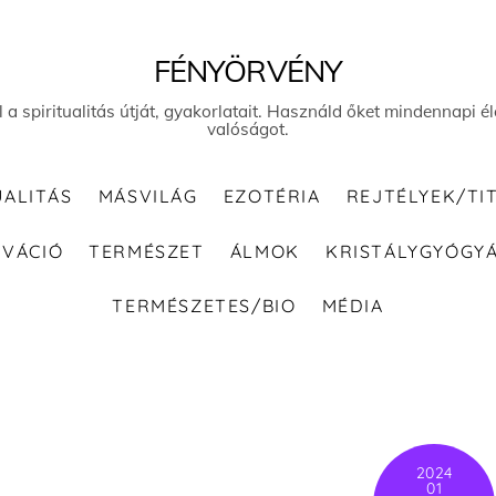
FÉNYÖRVÉNY
el a spiritualitás útját, gyakorlatait. Használd őket mindennapi
valóságot.
UALITÁS
MÁSVILÁG
EZOTÉRIA
REJTÉLYEK/TI
IVÁCIÓ
TERMÉSZET
ÁLMOK
KRISTÁLYGYÓGY
TERMÉSZETES/BIO
MÉDIA
2024
01