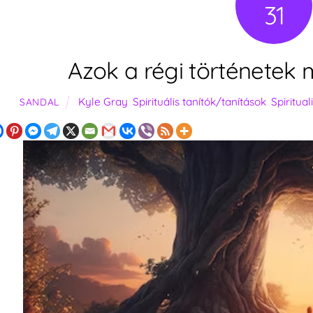
31
Azok a régi történetek
Kyle Gray
,
Spirituális tanítók/tanítások
,
Spiritual
SANDAL