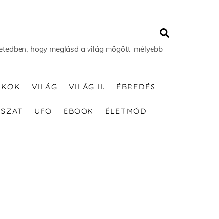
Search
 életedben, hogy meglásd a világ mögötti mélyebb
TKOK
VILÁG
VILÁG II.
ÉBREDÉS
ÁSZAT
UFO
EBOOK
ÉLETMÓD