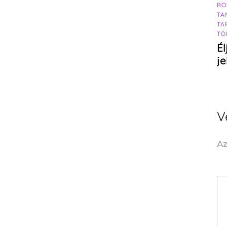
RO
TA
TA
TÖ
Él
j
V
Az