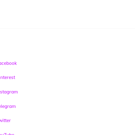
acebook
nterest
nstagram
elegram
itter
ouTube