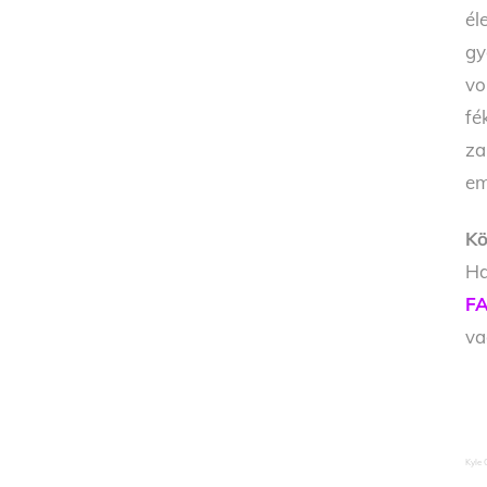
él
gy
vo
fé
za
em
Kö
Ha
FA
v
Kyle 