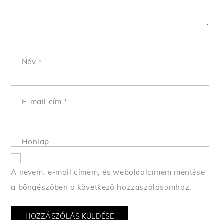
Név
*
E-mail cím
*
Honlap
A nevem, e-mail címem, és weboldalcímem mentése
a böngészőben a következő hozzászólásomhoz.