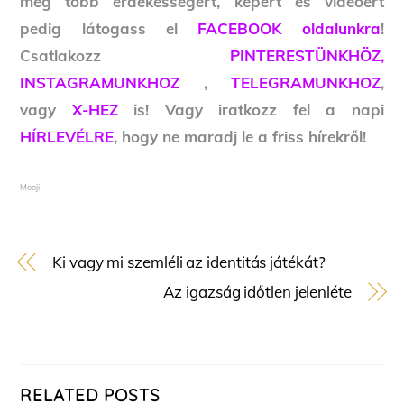
még több érdekességért, képért és videóért
pedig látogass el
FACEBOOK oldalunkra
!
Csatlakozz
PINTERESTÜNKHÖZ,
INSTAGRAMUNKHOZ
,
TELEGRAMUNKHOZ
,
vagy
X-HEZ
is! Vagy iratkozz fel a napi
HÍRLEVÉLRE
, hogy ne maradj le a friss hírekről!
Mooji
Ki vagy mi szemléli az identitás játékát?
Az igazság időtlen jelenléte
RELATED POSTS