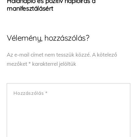
Hálanapló és pozitív naplóírás a
manifesztálásért
Vélemény, hozzászólás?
Az e-mail címet nem tesszük közzé.
A kötelező
mezőket
*
karakterrel jelöltük
Hozzászólás
*