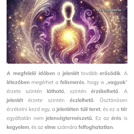
A megfelelő időben
a
jelenlét
tovább
erősödik
. A
létezőben
megérhet a
felismerés
, hogy a „
vagyok
”
érzete szintén
látható
, szintén
érzékelhető
. A
jelenlét
érzete szintén
észlelhető
. Ösztönösen
érzékelni kezd egy, a
jelenléten túli teret
, és ez a
tér
egyáltalán nem
jelenségtermészetű
. Ez az
érés
is
kegyelem
, és az
elme
számára
felfoghatatlan
.