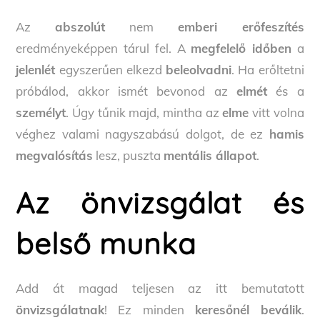
Az
abszolút
nem
emberi erőfeszítés
eredményeképpen tárul fel. A
megfelelő időben
a
jelenlét
egyszerűen elkezd
beleolvadni
. Ha erőltetni
próbálod, akkor ismét bevonod az
elmét
és a
személyt
. Úgy tűnik majd, mintha az
elme
vitt volna
véghez valami nagyszabású dolgot, de ez
hamis
megvalósítás
lesz, puszta
mentális állapot
.
Az önvizsgálat és
belső munka
Add át magad teljesen az itt bemutatott
önvizsgálatnak
! Ez minden
keresőnél beválik
.