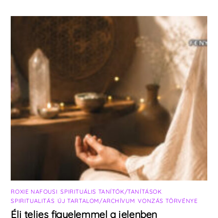
ROXIE NAFOUSI
,
SPIRITUÁLIS TANÍTÓK/TANÍTÁSOK
,
SPIRITUALITÁS
,
ÚJ TARTALOM/ARCHÍVUM
,
VONZÁS TÖRVÉNYE
Élj teljes figyelemmel a jelenben