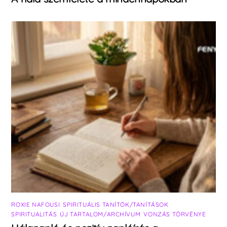
ROXIE NAFOUSI
,
SPIRITUÁLIS TANÍTÓK/TANÍTÁSOK
,
SPIRITUALITÁS
,
ÚJ TARTALOM/ARCHÍVUM
,
VONZÁS TÖRVÉNYE