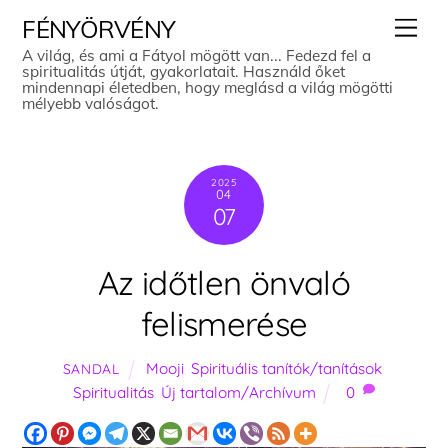
Skip
Men
FÉNYÖRVÉNY
to
A világ, és ami a Fátyol mögött van... Fedezd fel a
spiritualitás útját, gyakorlatait. Használd őket
content
mindennapi életedben, hogy meglásd a világ mögötti
mélyebb valóságot.
2025
04
07
Az időtlen önvaló
felismerése
Mooji
,
Spirituális tanítók/tanítások
,
SANDAL
Spiritualitás
,
Új tartalom/Archívum
0