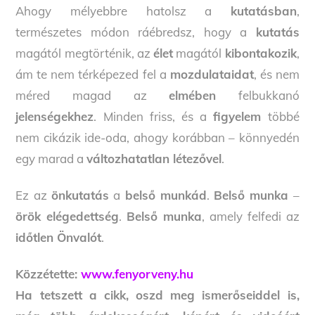
Ahogy mélyebbre hatolsz a
kutatásban
,
természetes módon ráébredsz, hogy a
kutatás
magától megtörténik, az
élet
magától
kibontakozik
,
ám te nem térképezed fel a
mozdulataidat
, és nem
méred magad az
elmében
felbukkanó
jelenségekhez
. Minden friss, és a
figyelem
többé
nem cikázik ide-oda, ahogy korábban – könnyedén
egy marad a
változhatatlan létezővel
.
Ez az
önkutatás
a
belső munkád
.
Belső munka
–
örök elégedettség
.
Belső munka
, amely felfedi az
időtlen Önvalót
.
Közzétette:
www.fenyorveny.hu
Ha tetszett a cikk, oszd meg ismerőseiddel is,