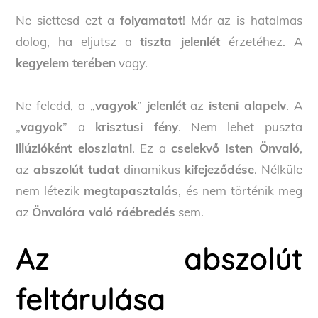
Ne siettesd ezt a
folyamatot
! Már az is hatalmas
dolog, ha eljutsz a
tiszta jelenlét
érzetéhez. A
kegyelem terében
vagy.
Ne feledd, a „
vagyok
”
jelenlét
az
isteni alapelv
. A
„
vagyok
” a
krisztusi fény
. Nem lehet puszta
illúzióként eloszlatni
. Ez a
cselekvő Isten Önvaló
,
az
abszolút tudat
dinamikus
kifejeződése
. Nélküle
nem létezik
megtapasztalás
, és nem történik meg
az
Önvalóra való ráébredés
sem.
Az abszolút
feltárulása