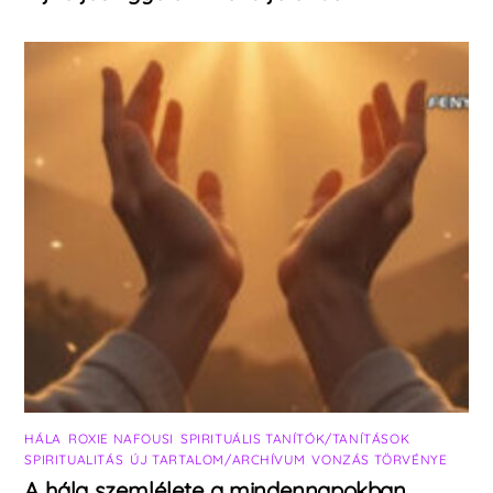
HÁLA
,
ROXIE NAFOUSI
,
SPIRITUÁLIS TANÍTÓK/TANÍTÁSOK
,
SPIRITUALITÁS
,
ÚJ TARTALOM/ARCHÍVUM
,
VONZÁS TÖRVÉNYE
A hála szemlélete a mindennapokban