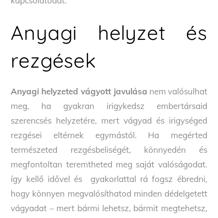
kapcsolatodat.
Anyagi helyzet és
rezgések
Anyagi helyzeted vágyott javulása
nem valósulhat
meg, ha gyakran irigykedsz embertársaid
szerencsés helyzetére, mert vágyad és irigységed
rezgései eltérnek egymástól. Ha megérted
természeted rezgésbeliségét, könnyedén és
megfontoltan teremtheted meg saját valóságodat.
így kellő idővel és gyakorlattal rá fogsz ébredni,
hogy könnyen megvalósíthatod minden dédelgetett
vágyadat – mert bármi lehetsz, bármit megtehetsz,