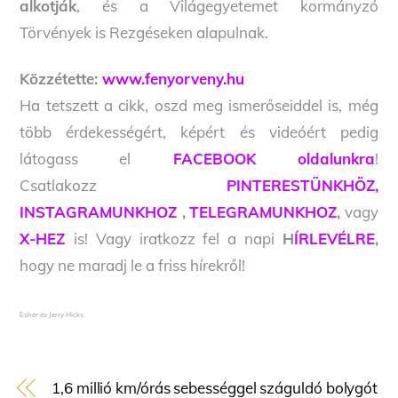
alkotják
, és a Világegyetemet kormányzó
Törvények is Rezgéseken alapulnak.
Közzétette:
www.fenyorveny.hu
Ha tetszett a cikk, oszd meg ismerőseiddel is, még
több érdekességért, képért és videóért pedig
látogass el
FACEBOOK oldalunkra
!
Csatlakozz
PINTERESTÜNKHÖZ,
INSTAGRAMUNKHOZ
,
TELEGRAMUNKHOZ
,
vagy
X-HEZ
is! Vagy iratkozz fel a napi
H
ÍRLEVÉLRE
,
hogy ne maradj le a friss hírekről!
Esher és Jerry Hicks
1,6 millió km/órás sebességgel száguldó bolygót