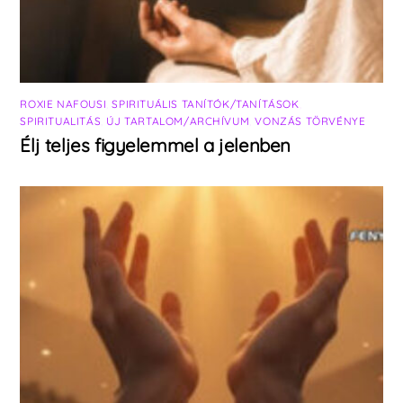
ROXIE NAFOUSI
,
SPIRITUÁLIS TANÍTÓK/TANÍTÁSOK
,
SPIRITUALITÁS
,
ÚJ TARTALOM/ARCHÍVUM
,
VONZÁS TÖRVÉNYE
Élj teljes figyelemmel a jelenben