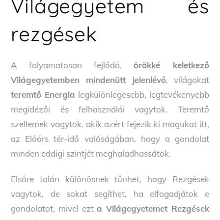
Világegyetem és
rezgések
A folyamatosan fejlődő,
örökké keletkező
Világegyetemben mindenütt jelenlévő
, világokat
teremtő Energia
legkülönlegesebb, legtevékenyebb
megidézői és felhasználói vagytok. Teremtő
szellemek vagytok, akik azért fejezik ki magukat itt,
az Előőrs tér-idő valóságában, hogy a gondolat
minden eddigi szintjét meghaladhassátok.
Elsőre talán különösnek tűnhet, hogy Rezgések
vagytok, de sokat segíthet, ha elfogadjátok e
gondolatot, mivel ezt
a Világegyetemet Rezgések