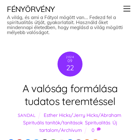
Skip
Men
FÉNYÖRVÉNY
to
A világ, és ami a Fátyol mögött van... Fedezd fel a
spiritualitás útját, gyakorlatait. Használd őket
content
mindennapi életedben, hogy meglásd a világ mögötti
mélyebb valóságot.
2024
09
22
A valóság formálása
tudatos teremtéssel
Esther Hicks/Jerry Hicks/Abraham
,
SANDAL
Spirituális tanítók/tanítások
,
Spiritualitás
,
Új
tartalom/Archívum
0