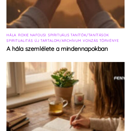
HÁLA
,
ROXIE NAFOUSI
,
SPIRITUÁLIS TANÍTÓK/TANÍTÁSOK
,
SPIRITUALITÁS
,
ÚJ TARTALOM/ARCHÍVUM
,
VONZÁS TÖRVÉNYE
A hála szemlélete a mindennapokban