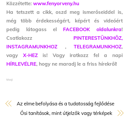
Közzétette:
www.fenyorveny.hu
Ha tetszett a cikk, oszd meg ismerőseiddel is,
még több érdekességért, képért és videóért
pedig látogass el
FACEBOOK oldalunkra
!
Csatlakozz
PINTERESTÜNKHÖZ,
INSTAGRAMUNKHOZ
,
TELEGRAMUNKHOZ
,
vagy
X-HEZ
is! Vagy iratkozz fel a napi
HÍRLEVÉLRE
, hogy ne maradj le a friss hírekről!
Mooji
Az elme befolyása és a tudatosság fejlődése
Ősi tanítások, mint útjelzők vagy térképek