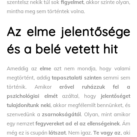
szentelsz nekik túl sok
figyelmet
, akkor szinte olyan,
mintha meg sem történtek volna.
Az elme jelentősége
és a belé vetett hit
Ameddig az
elme
azt nem mondja, hogy valami
megtörtént, addig
tapasztalati szinten
semmi sem
történik. Amikor
erővel ruházzuk fel a
pszichológiai elmét
azáltal, hogy
jelentőséget
tulajdonítunk neki
, akkor megfélemlít bennünket, és
szenvedünk a
zsarnokságától
. Olyan, mint amikor
egy nemzet
fegyvereket ad el az ellenségeinek
. Ám
még ez is csupán
látszat
. Nem igaz.
Te vagy az
, aki