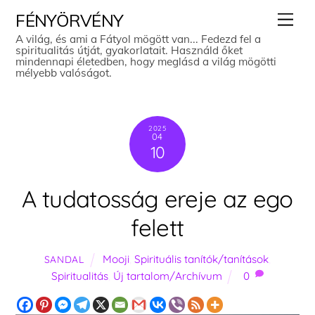
Skip
Men
FÉNYÖRVÉNY
to
A világ, és ami a Fátyol mögött van... Fedezd fel a
spiritualitás útját, gyakorlatait. Használd őket
content
mindennapi életedben, hogy meglásd a világ mögötti
mélyebb valóságot.
2025
04
10
A tudatosság ereje az ego
felett
Mooji
,
Spirituális tanítók/tanítások
,
SANDAL
Spiritualitás
,
Új tartalom/Archívum
0