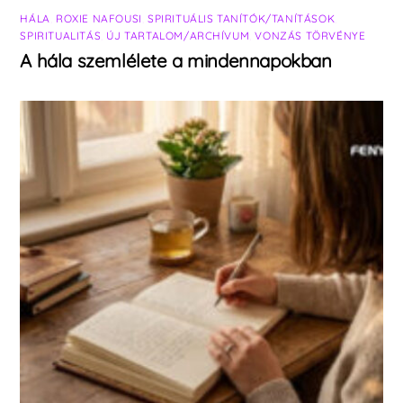
HÁLA
,
ROXIE NAFOUSI
,
SPIRITUÁLIS TANÍTÓK/TANÍTÁSOK
,
SPIRITUALITÁS
,
ÚJ TARTALOM/ARCHÍVUM
,
VONZÁS TÖRVÉNYE
A hála szemlélete a mindennapokban