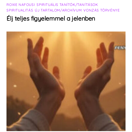
ROXIE NAFOUSI
,
SPIRITUÁLIS TANÍTÓK/TANÍTÁSOK
,
SPIRITUALITÁS
,
ÚJ TARTALOM/ARCHÍVUM
,
VONZÁS TÖRVÉNYE
Élj teljes figyelemmel a jelenben