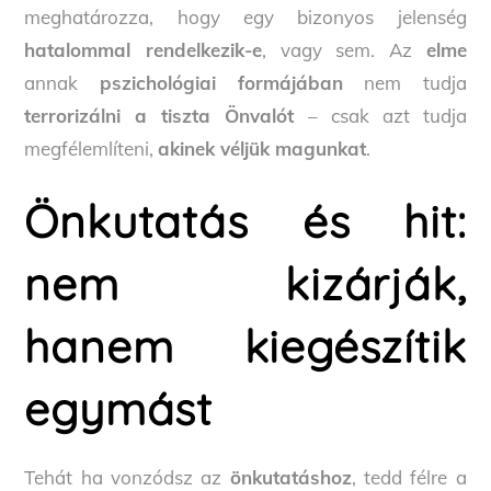
meghatározza, hogy egy bizonyos jelenség
hatalommal rendelkezik-e
, vagy sem. Az
elme
annak
pszichológiai formájában
nem tudja
terrorizálni a tiszta Önvalót
– csak azt tudja
megfélemlíteni,
akinek véljük magunkat
.
Önkutatás és hit:
nem kizárják,
hanem kiegészítik
egymást
Tehát ha vonzódsz az
önkutatáshoz
, tedd félre a