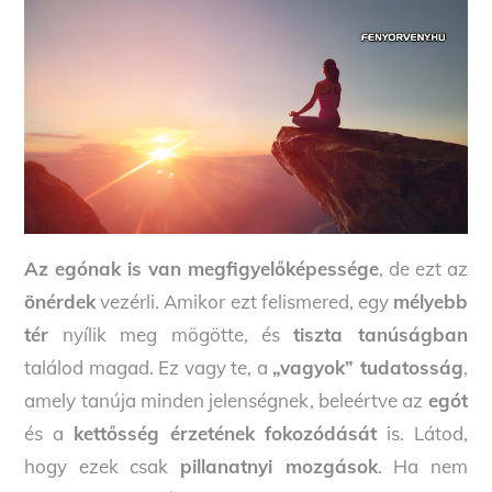
Az egónak is van megfigyelőképessége
, de ezt az
önérdek
vezérli. Amikor ezt felismered, egy
mélyebb
tér
nyílik meg mögötte, és
tiszta tanúságban
találod magad. Ez vagy te, a
„vagyok” tudatosság
,
amely tanúja minden jelenségnek, beleértve az
egót
és a
kettősség érzetének fokozódását
is. Látod,
hogy ezek csak
pillanatnyi mozgások
. Ha nem