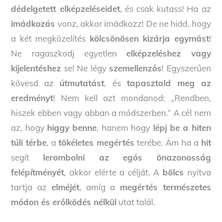
dédelgetett elképzeléseidet
, és csak kutass! Ha az
imádkozás
vonz, akkor imádkozz! De ne hidd, hogy
a két megközelítés
kölcsönösen kizárja egymást
!
Ne ragaszkodj egyetlen
elképzeléshez vagy
kijelentéshez
se! Ne légy
szemellenzős
! Egyszerűen
kövesd az
útmutatást
, és
tapasztald meg az
eredményt
! Nem kell azt mondanod: „Rendben,
hiszek ebben vagy abban a módszerben.” A cél nem
az, hogy
higgy benne
, hanem hogy
lépj be a hiten
túli térbe
, a
tökéletes megértés
terébe. Ám ha a
hit
segít
lerombolni az egós önazonosság
felépítményét
, akkor elérte a célját. A
bölcs
nyitva
tartja az
elméjét
, amíg a
megértés természetes
módon és erőlködés nélkül
utat talál.