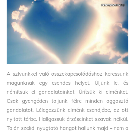
A szívünkkel való összekapcsolódáshoz keressünk
magunknak egy csendes helyet. Üljünk le, és
némítsuk el gondolatainkat. Ürítsük ki elménket.
Csak gyengéden toljunk félre minden aggasztó
gondolatot. Lélegezzünk elménk csendjébe, az ott
nyitott térbe. Hallgassuk érzéseinket szavak nélkül.
Talán szelíd, nyugtató hangot hallunk majd – nem a