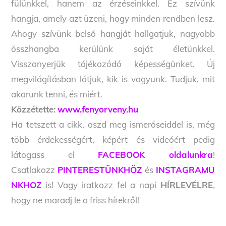
fülünkkel, hanem az érzéseinkkel. Ez szívünk
hangja, amely azt üzeni, hogy minden rendben lesz.
Ahogy szívünk belső hangját hallgatjuk, nagyobb
összhangba kerülünk saját életünkkel.
Visszanyerjük tájékozódó képességünket. Új
megvilágításban látjuk, kik is vagyunk. Tudjuk, mit
akarunk tenni, és miért.
Közzétette:
www.fenyorveny.hu
Ha tetszett a cikk, oszd meg ismerőseiddel is, még
több érdekességért, képért és videóért pedig
látogass el
FACEBOOK oldalunkra
!
Csatlakozz
PINTERESTÜNKHÖZ
és
INSTAGRAMU
NKHOZ
is! Vagy iratkozz fel a napi
HÍRLEVÉLRE
,
hogy ne maradj le a friss hírekről!