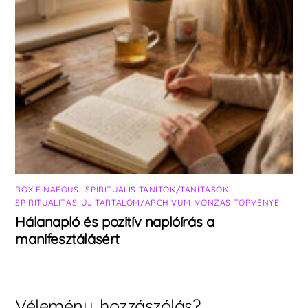
ROXIE NAFOUSI
,
SPIRITUÁLIS TANÍTÓK/TANÍTÁSOK
,
SPIRITUALITÁS
,
ÚJ TARTALOM/ARCHÍVUM
,
VONZÁS TÖRVÉNYE
Hálanapló és pozitív naplóírás a
manifesztálásért
Vélemény, hozzászólás?