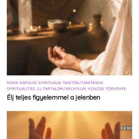
ROXIE NAFOUSI
,
SPIRITUÁLIS TANÍTÓK/TANÍTÁSOK
,
SPIRITUALITÁS
,
ÚJ TARTALOM/ARCHÍVUM
,
VONZÁS TÖRVÉNYE
Élj teljes figyelemmel a jelenben