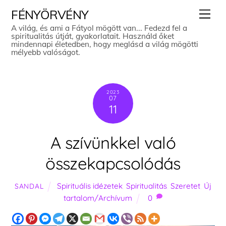
Skip
Men
FÉNYÖRVÉNY
to
A világ, és ami a Fátyol mögött van... Fedezd fel a
spiritualitás útját, gyakorlatait. Használd őket
content
mindennapi életedben, hogy meglásd a világ mögötti
mélyebb valóságot.
2023
07
11
A szívünkkel való
összekapcsolódás
Spirituális idézetek
,
Spiritualitás
,
Szeretet
,
Új
SANDAL
tartalom/Archívum
0