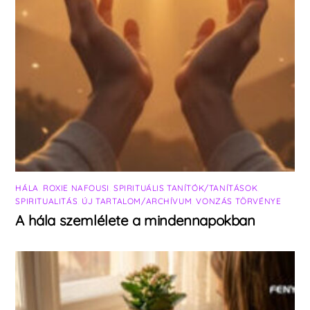
HÁLA
,
ROXIE NAFOUSI
,
SPIRITUÁLIS TANÍTÓK/TANÍTÁSOK
,
SPIRITUALITÁS
,
ÚJ TARTALOM/ARCHÍVUM
,
VONZÁS TÖRVÉNYE
A hála szemlélete a mindennapokban