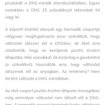
produkált a DNS-minták elrendeződésében. Egyes
esetekben a DNS 25 százaléknyit tekeredett fel
vagy le!
A képzett kísérleti alanyok egy harmadik csoportja
világosan megfogalmazta azon szándékát, hogy
változást idézzen elő a DNSben, de őket arra
utasították, hogy ne kerüljenek pozitív érzelmi
állapotba. Más szavakkal: ők kizárólag a gondolatot
(a szándékot) használták arra, hogy változást
idézzenek elő az anyagban. Az eredmény? Nem
történt változás a DNS-mintákban.
Az első csoport pozitív érzelmi állapota önmagában
még semmilyen változást nem idézett elő a DNS-
ben. A harmadik csoport tagjainak tiszta, célirányos