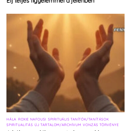
Élj teljes figyelemmel a jelenben
HÁLA
,
ROXIE NAFOUSI
,
SPIRITUÁLIS TANÍTÓK/TANÍTÁSOK
,
SPIRITUALITÁS
,
ÚJ TARTALOM/ARCHÍVUM
,
VONZÁS TÖRVÉNYE