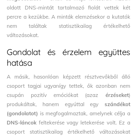
oldott DNS-mintát tartalmazó fiolát vettek két
percre a kezükbe. A minták elemzésekor a kutatók
nem találtak statisztikailag értékelhető
változásokat.
Gondolat és érzelem együttes
hatása
A másik, hasonlóan képzett résztvevőkből álló
csoport tagjai ugyanígy tettek, ők azonban nem
csupán pozitív emóciókat (azaz
érzéseket
)
produkáltak, hanem egyúttal egy
szándékot
(gondolatot)
is megfogalmaztak, amelynek célja a
DNS-láncok
feltekerése vagy letekerése volt. Ez a
csoport statisztikailag értékelhető változásokat