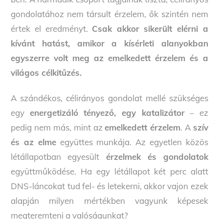
gondolatához nem társult érzelem, ők szintén nem
értek el eredményt.
Csak akkor sikerült elérni a
kívánt hatást, amikor a kísérleti alanyokban
egyszerre volt meg az emelkedett érzelem és a
világos célkitűzés.
A szándékos, célirányos gondolat mellé szükséges
egy
energetizáló tényező, egy katalizátor
– ez
pedig nem más, mint az
emelkedett érzelem
. A
szív
és az elme
együttes munkája. Az egyetlen közös
létállapotban egyesült
érzelmek és gondolatok
együttműködése. Ha egy létállapot két perc alatt
DNS-láncokat tud fel- és letekerni, akkor vajon ezek
alapján milyen mértékben vagyunk képesek
megteremteni a valóságunkat?