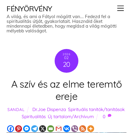
Skip
Men
FÉNYÖRVÉNY
to
A világ, és ami a Fátyol mögött van... Fedezd fel a
spiritualitás útját, gyakorlatait. Használd őket
content
mindennapi életedben, hogy meglásd a világ mögötti
mélyebb valóságot.
2026
02
20
A szív és az elme teremtő
ereje
Dr.Joe Dispenza
,
Spirituális tanítók/tanítások
,
SANDAL
Spiritualitás
,
Új tartalom/Archívum
0