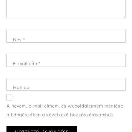
Név
*
E-mail cím
*
Honlap
A nevem, e-mail címem, és weboldalcímem mentése
a böngészőben a következő hozzászólásomhoz.