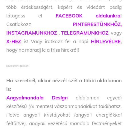
több érdekességért, képért és videóért pedig
látogass el
FACEBOOK oldalunkra
!
Csatlakozz
PINTERESTÜNKHÖZ,
INSTAGRAMUNKHOZ
,
TELEGRAMUNKHOZ
,
vagy
X-HEZ
is! Vagy iratkozz fel a napi
HÍRLEVÉLRE
,
hogy ne maradj le a friss hírekről!
Laura Lynne Jackson
Ha szeretnél, akkor nézzél szét a többi oldalamon
is:
Angyalmandala Design
oldalamon egyedi
készítésű (AI mentes) vászonmandalákat találhatsz,
illetve angyali kristályokat (angyali energiákkal
feltöltve), angyali vezetésű mandala festményeket