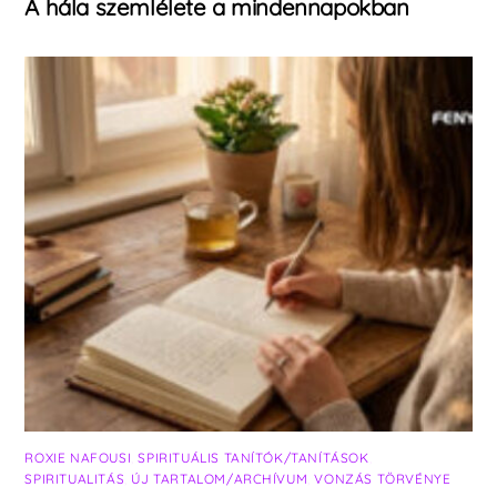
A hála szemlélete a mindennapokban
ROXIE NAFOUSI
,
SPIRITUÁLIS TANÍTÓK/TANÍTÁSOK
,
SPIRITUALITÁS
,
ÚJ TARTALOM/ARCHÍVUM
,
VONZÁS TÖRVÉNYE