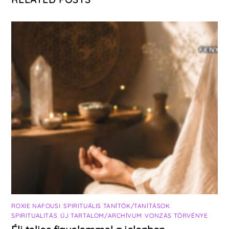
ROXIE NAFOUSI
,
SPIRITUÁLIS TANÍTÓK/TANÍTÁSOK
,
SPIRITUALITÁS
,
ÚJ TARTALOM/ARCHÍVUM
,
VONZÁS TÖRVÉNYE