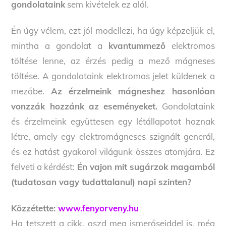
gondolataink
sem kivételek ez alól.
Én úgy vélem, ezt jól modellezi, ha úgy képzeljük el,
mintha a gondolat a
kvantummező
elektromos
töltése lenne, az érzés pedig a mező mágneses
töltése. A gondolataink elektromos jelet küldenek a
mezőbe.
Az érzelmeink mágneshez hasonlóan
vonzzák hozzánk az eseményeket.
Gondolataink
és érzelmeink együttesen egy létállapotot hoznak
létre, amely egy elektromágneses szignált generál,
és ez hatást gyakorol világunk összes atomjára. Ez
felveti a kérdést:
Én vajon mit sugárzok magamból
(tudatosan vagy tudattalanul) napi szinten?
Közzétette:
www.fenyorveny.hu
Ha tetszett a cikk, oszd meg ismerőseiddel is, még