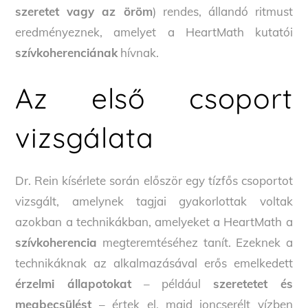
szeretet vagy az öröm
) rendes, állandó ritmust
eredményeznek, amelyet a HeartMath kutatói
szívkoherenciának
hívnak.
Az első csoport
vizsgálata
Dr. Rein kísérlete során először egy tízfős csoportot
vizsgált, amelynek tagjai gyakorlottak voltak
azokban a technikákban, amelyeket a HeartMath a
szívkoherencia
megteremtéséhez tanít. Ezeknek a
technikáknak az alkalmazásával erős emelkedett
érzelmi állapotokat
– például
szeretetet és
megbecsülést
– értek el, majd ioncserélt vízben