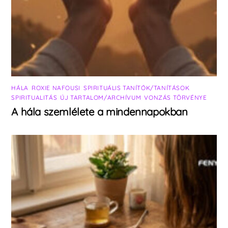
HÁLA
,
ROXIE NAFOUSI
,
SPIRITUÁLIS TANÍTÓK/TANÍTÁSOK
,
SPIRITUALITÁS
,
ÚJ TARTALOM/ARCHÍVUM
,
VONZÁS TÖRVÉNYE
A hála szemlélete a mindennapokban