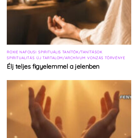
ROXIE NAFOUSI
,
SPIRITUÁLIS TANÍTÓK/TANÍTÁSOK
,
SPIRITUALITÁS
,
ÚJ TARTALOM/ARCHÍVUM
,
VONZÁS TÖRVÉNYE
Élj teljes figyelemmel a jelenben