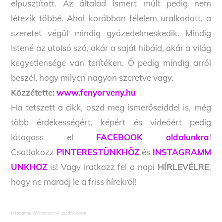
elpusztított. Az általad ismert múlt pedig nem
létezik többé. Ahol korábban félelem uralkodott, a
szeretet végül mindig győzedelmeskedik. Mindig
Istené az utolsó szó, akár a saját hibáid, akár a világ
kegyetlensége van terítéken. Ő pedig mindig arról
beszél, hogy milyen nagyon szeretve vagy.
Közzétette:
www.fenyorveny.hu
Ha tetszett a cikk, oszd meg ismerőseiddel is, még
több érdekességért, képért és videóért pedig
látogass el
FACEBOOK oldalunkra
!
Csatlakozz
PINTERESTÜNKHÖZ
és
INSTAGRAMM
UNKHOZ
is! Vagy iratkozz fel a napi
HÍRLEVÉLRE
,
hogy ne maradj le a friss hírekről!
(Marianne Williamson: A csodák kora)