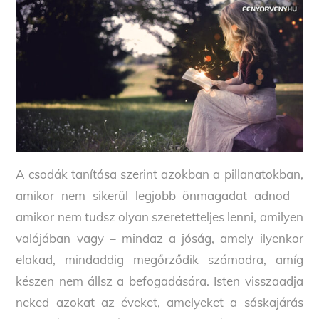
A csodák tanítása szerint azokban a pillanatokban,
amikor nem sikerül legjobb önmagadat adnod –
amikor nem tudsz olyan szeretetteljes lenni, amilyen
valójában vagy – mindaz a jóság, amely ilyenkor
elakad, mindaddig megőrződik számodra, amíg
készen nem állsz a befogadására. Isten visszaadja
neked azokat az éveket, amelyeket a sáskajárás