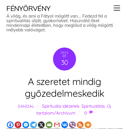
Skip
Men
FÉNYÖRVÉNY
to
A világ, és ami a Fátyol mögött van... Fedezd fel a
spiritualitás útját, gyakorlatait. Használd őket
content
mindennapi életedben, hogy meglásd a világ mögötti
mélyebb valóságot.
2022
01
30
A szeretet mindig
győzedelmeskedik
Spirituális idézetek
,
Spiritualitás
,
Új
SANDAL
tartalom/Archívum
0