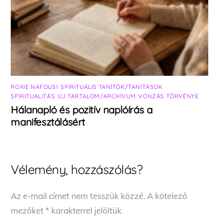
ROXIE NAFOUSI
,
SPIRITUÁLIS TANÍTÓK/TANÍTÁSOK
,
SPIRITUALITÁS
,
ÚJ TARTALOM/ARCHÍVUM
,
VONZÁS TÖRVÉNYE
Hálanapló és pozitív naplóírás a
manifesztálásért
Vélemény, hozzászólás?
Az e-mail címet nem tesszük közzé.
A kötelező
mezőket
*
karakterrel jelöltük