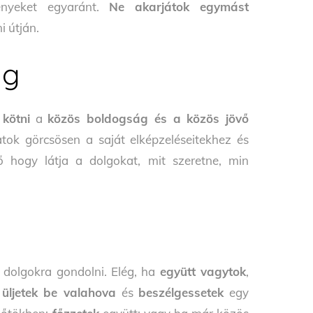
nyeket egyaránt.
Ne akarjátok egymást
i útján.
ég
kötni
a
közös boldogság és a közös jövő
tok görcsösen a saját elképzeléseitekhez és
hogy látja a dolgokat, mit szeretne, min
y dolgokra gondolni. Elég, ha
együtt vagytok
,
;
üljetek be valahova
és
beszélgessetek
egy