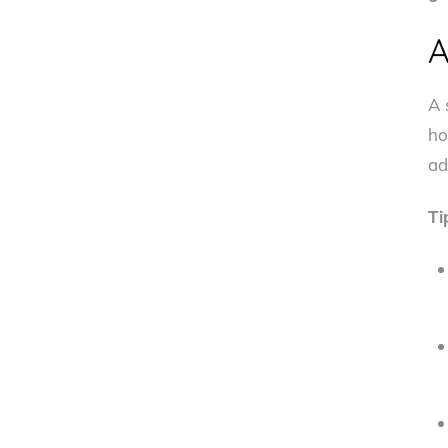
A
A 
ho
ad
Ti