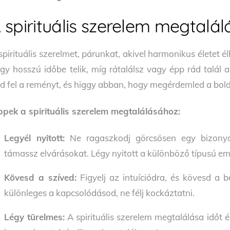
 spirituális szerelem megtalál
spirituális szerelmet, párunkat, akivel harmonikus életet 
gy hosszú időbe telik, míg rátalálsz vagy épp rád talál
d fel a reményt, és higgy abban, hogy megérdemled a bol
ppek a spirituális szerelem megtalálásához:
Legyél nyitott:
Ne ragaszkodj görcsösen egy bizonyos
támassz elvárásokat. Légy nyitott a különböző típusú emb
Kövesd a szíved:
Figyelj az intuíciódra, és kövesd a 
különleges a kapcsolódásod, ne félj kockáztatni.
Légy türelmes:
A spirituális szerelem megtalálása időt é