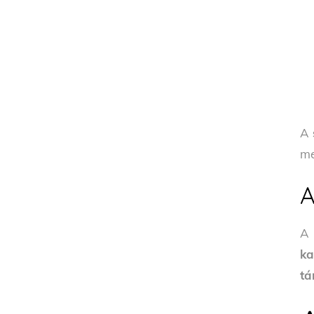
A
me
A
A
ka
tá