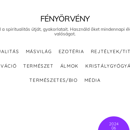
FÉNYÖRVÉNY
el a spiritualitás útját, gyakorlatait. Használd őket mindennapi
valóságot.
UALITÁS
MÁSVILÁG
EZOTÉRIA
REJTÉLYEK/TI
IVÁCIÓ
TERMÉSZET
ÁLMOK
KRISTÁLYGYÓGY
TERMÉSZETES/BIO
MÉDIA
2024
06