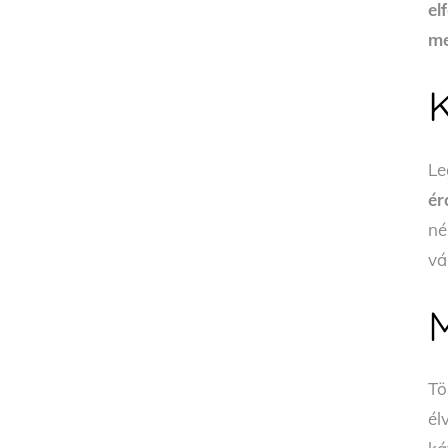
el
me
Le
ér
né
vá
Tö
él