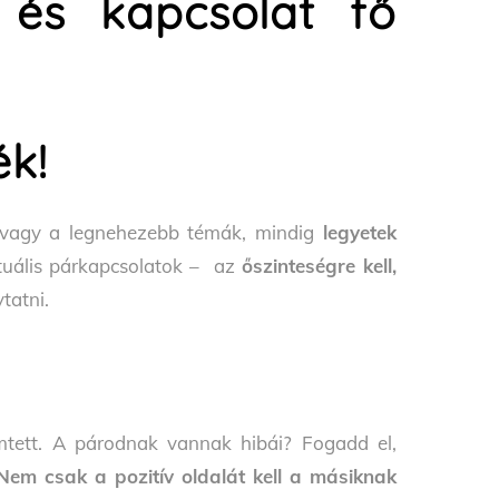
m és kapcsolat fő
ék!
 vagy a legnehezebb témák, mindig
legyetek
ituális párkapcsolatok – az
őszinteségre kell,
ytatni.
mtett. A párodnak vannak hibái? Fogadd el,
Nem csak a pozitív oldalát kell a másiknak