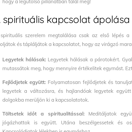
hogy a legutolsó pillanatban talál meg!
 spirituális kapcsolat ápolása
spirituális szerelem megtalálása csak az első lépés a
oljátok és tápláljátok a kapcsolatot, hogy az virágzó mar
Legyetek hálásak:
Legyetek hálásak a párotokért. Gyak
mutassátok meg, hogy mennyire értékelitek egymást. Ezt ki
Fejlődjetek együtt:
Folyamatosan fejlődjetek és tanuljato
legyetek a változásra, és hajlandóak legyetek együtt f
dolgokba merüljön ki a kapcsolatotok.
Töltsetek időt a spiritualitással:
Meditáljatok együt
jógázhattok is együtt. Utána beszélgessetek és os
Kapcsolódjatok lélekben is egymáshoz.