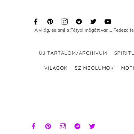
Skip
to
content
A világ, és ami a Fátyol mögött van... Fedezd f
ÚJ TARTALOM/ARCHÍVUM
SPIRIT
VILÁGOK
SZIMBÓLUMOK
MOT