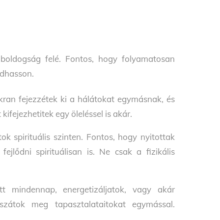
 boldogság felé. Fontos, hogy folyamatosan
adhasson.
ran fejezzétek ki a hálátokat egymásnak, és
fejezhetitek egy öleléssel is akár.
k spirituális szinten. Fontos, hogy nyitottak
ejlődni spirituálisan is. Ne csak a fizikális
t mindennap, energetizáljatok, vagy akár
szátok meg tapasztalataitokat egymással.