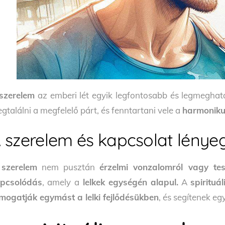
szerelem
az emberi lét egyik legfontosabb és legmegh
gtalálni a megfelelő párt, és fenntartani vele a
harmonikus
 szerelem és kapcsolat lénye
szerelem
nem pusztán
érzelmi vonzalomról vagy test
pcsolódás
, amely a
lelkek egységén alapul.
A
spirituá
mogatják egymást a lelki fejlődésükben
, és segítenek e