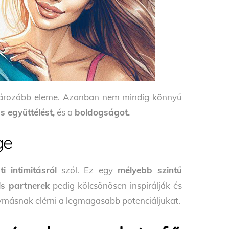
atározóbb eleme. Azonban nem mindig könnyű
 együttélést,
és a
boldogságot.
ge
i intimitásról
szól. Ez egy
mélyebb szintű
lis partnerek
pedig kölcsönösen inspirálják és
gymásnak elérni a legmagasabb potenciáljukat.