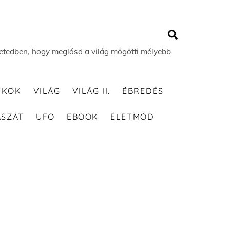
Search
 életedben, hogy meglásd a világ mögötti mélyebb
TKOK
VILÁG
VILÁG II.
ÉBREDÉS
ÁSZAT
UFO
EBOOK
ÉLETMÓD