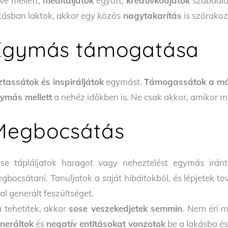
vé mellett;
meditáljatok
együtt;
kreatívkodjatok
szabadid
kásban laktok, akkor egy közös
nagytakarítás
is szórakoz
Egymás támogatása
ztassátok és inspiráljátok
egymást.
Támogassátok a má
ymás mellett
a nehéz időkben is. Ne csak akkor, amikor 
Megbocsátás
se tápláljatok haragot vagy neheztelést egymás iránt
gbocsátani. Tanuljatok a saját hibáitokból, és lépjetek to
tal generált feszültséget.
 tehetitek, akkor
sose veszekedjetek semmin
. Nem éri 
neráltok
és
negatív entitásokat vonzotok
be a lakásba é