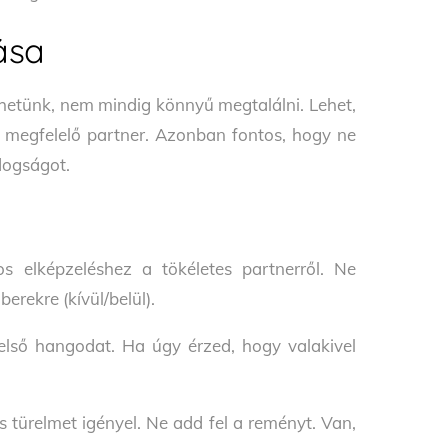
ása
élhetünk, nem mindig könnyű megtalálni. Lehet,
 a megfelelő partner. Azonban fontos, hogy ne
dogságot.
 elképzeléshez a tökéletes partnerről. Ne
erekre (kívül/belül).
belső hangodat. Ha úgy érzed, hogy valakivel
s türelmet igényel. Ne add fel a reményt. Van,