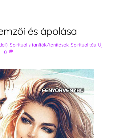
llemzői és ápolása
dal)
,
Spirituális tanítók/tanítások
,
Spiritualitás
,
Új
0