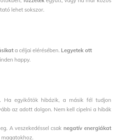
őtökben;
főzzetek
együtt; vagy ha már közös
tató lehet sokszor.
sikat
a céljai elérésében.
Legyetek ott
minden happy.
. Ha egyikőtök hibázik, a másik fél tudjon
vább az adott dolgon. Nem kell cipelni a hibák
meg. A veszekedéssel csak
negatív energiákat
s magatokhoz.