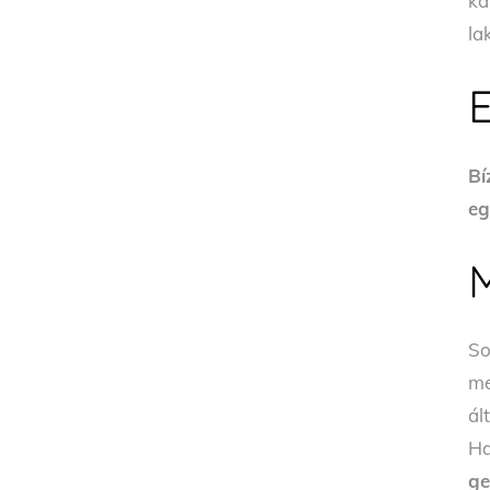
ká
la
Bí
eg
So
me
ál
Ha
ge