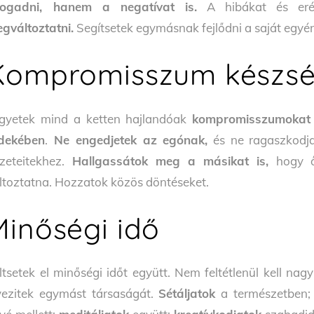
fogadni, hanem a negatívat is.
A hibákat és eré
gváltoztatni.
Segítsetek egymásnak fejlődni a saját egyén
Kompromisszum készs
gyetek mind a ketten hajlandóak
kompromisszumokat 
dekében
.
Ne engedjetek az egónak,
és ne ragaszkodja
zeteitekhez.
Hallgassátok meg a másikat is,
hogy ő 
ltoztatna. Hozzatok közös döntéseket.
Minőségi idő
ltsetek el minőségi időt együtt. Nem feltétlenül kell nag
vezitek egymást társaságát.
Sétáljatok
a természetben