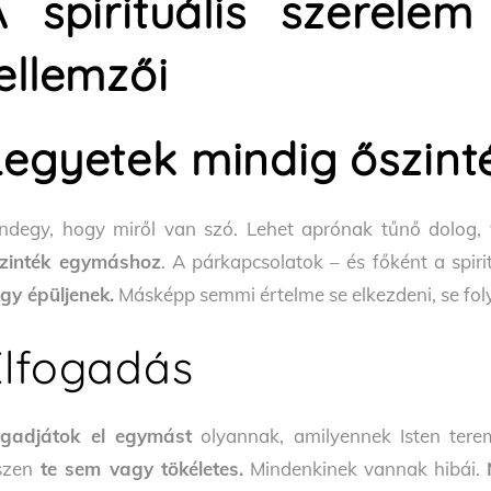
A spirituális szerele
ellemzői
Legyetek mindig őszint
ndegy, hogy miről van szó. Lehet aprónak tűnő dolog,
zinték egymáshoz
. A párkapcsolatok – és főként a spir
gy épüljenek.
Másképp semmi értelme se elkezdeni, se fol
Elfogadás
gadjátok el egymást
olyannak, amilyennek Isten tere
szen
te sem vagy tökéletes.
Mindenkinek vannak hibái.