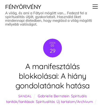
Skip
Men
FÉNYÖRVÉNY
to
A világ, és ami a Fátyol mögött van... Fedezd fel a
spiritualitás útját, gyakorlatait. Használd őket
content
mindennapi életedben, hogy meglásd a világ mögötti
mélyebb valóságot.
2026
05
29
A manifesztálás
blokkolásai: A hiány
gondolatának hatása
Gabrielle Bernstein
,
Spirituális
SANDAL
tanítók/tanítások
,
Spiritualitás
,
Új tartalom/Archívum