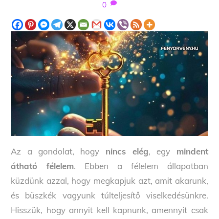
0
Az a gondolat, hogy
nincs elég
, egy
mindent
átható félelem
. Ebben a félelem állapotban
küzdünk azzal, hogy megkapjuk azt, amit akarunk,
és büszkék vagyunk túlteljesítő viselkedésünkre.
Hisszük, hogy annyit kell kapnunk, amennyit csak