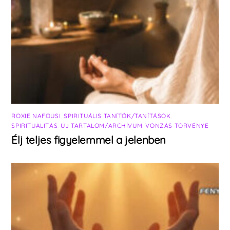
ROXIE NAFOUSI
,
SPIRITUÁLIS TANÍTÓK/TANÍTÁSOK
,
SPIRITUALITÁS
,
ÚJ TARTALOM/ARCHÍVUM
,
VONZÁS TÖRVÉNYE
Élj teljes figyelemmel a jelenben