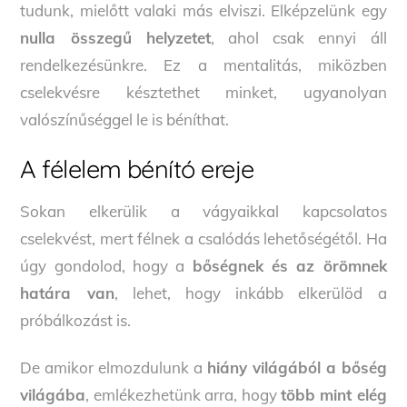
tudunk, mielőtt valaki más elviszi. Elképzelünk egy
nulla összegű helyzetet
, ahol csak ennyi áll
rendelkezésünkre. Ez a mentalitás, miközben
cselekvésre késztethet minket, ugyanolyan
valószínűséggel le is béníthat.
A félelem bénító ereje
Sokan elkerülik a vágyaikkal kapcsolatos
cselekvést, mert félnek a csalódás lehetőségétől. Ha
úgy gondolod, hogy a
bőségnek és az örömnek
határa van
, lehet, hogy inkább elkerülöd a
próbálkozást is.
De amikor elmozdulunk a
hiány világából a bőség
világába
, emlékezhetünk arra, hogy
több mint elég