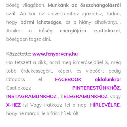
bőség világában.
Munkánk az összehangolásról
szól
. Amikor az univerzumhoz igazodsz, tudod,
hogy
bármi lehetséges
, és a hiány elhalványul.
Amikor a
bőség energiájára csatlakozol
,
bőségben fogsz élni.
Közzétette:
www.fenyorveny.hu
Ha tetszett a cikk, oszd meg ismerőseiddel is, még
több érdekességért, képért és videóért pedig
látogass el
FACEBOOK oldalunkra
!
Csatlakozz
PINTERESTÜNKHÖZ,
INSTAGRAMUNKHOZ
,
TELEGRAMUNKHOZ
,
vagy
X-HEZ
is! Vagy iratkozz fel a napi
HÍRLEVÉLRE
,
hogy ne maradj le a friss hírekről!