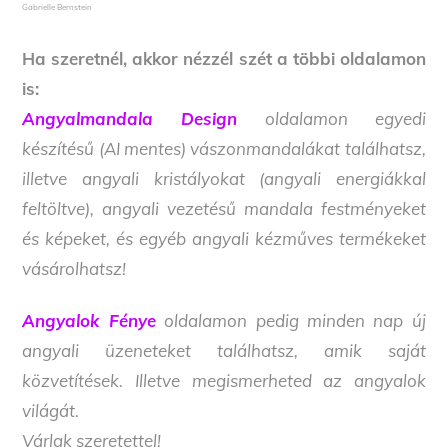
Gabrielle Bernstein
Ha szeretnél, akkor nézzél szét a többi oldalamon
is:
Angyalmandala Design
oldalamon egyedi
készítésű (AI mentes) vászonmandalákat találhatsz,
illetve angyali kristályokat (angyali energiákkal
feltöltve), angyali vezetésű mandala festményeket
és képeket, és egyéb angyali kézműves termékeket
vásárolhatsz!
Angyalok Fénye
oldalamon pedig minden nap új
angyali üzeneteket találhatsz, amik saját
közvetítések. Illetve megismerheted az angyalok
világát.
Várlak szeretettel!