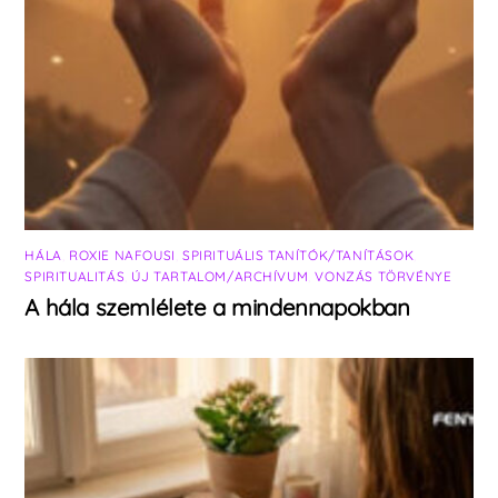
HÁLA
,
ROXIE NAFOUSI
,
SPIRITUÁLIS TANÍTÓK/TANÍTÁSOK
,
SPIRITUALITÁS
,
ÚJ TARTALOM/ARCHÍVUM
,
VONZÁS TÖRVÉNYE
A hála szemlélete a mindennapokban