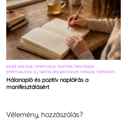
ROXIE NAFOUSI
,
SPIRITUÁLIS TANÍTÓK/TANÍTÁSOK
,
SPIRITUALITÁS
,
ÚJ TARTALOM/ARCHÍVUM
,
VONZÁS TÖRVÉNYE
Hálanapló és pozitív naplóírás a
manifesztálásért
Vélemény, hozzászólás?