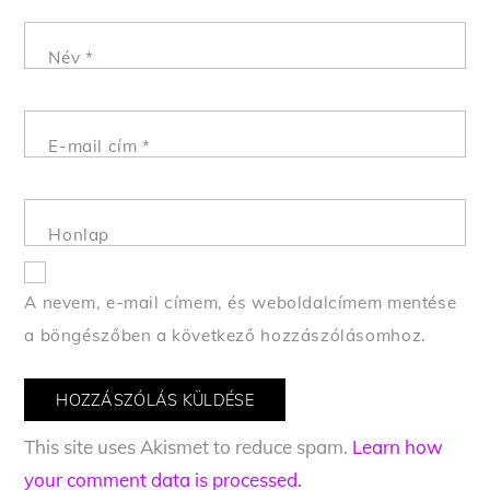
Név
*
E-mail cím
*
Honlap
A nevem, e-mail címem, és weboldalcímem mentése
a böngészőben a következő hozzászólásomhoz.
This site uses Akismet to reduce spam.
Learn how
your comment data is processed.