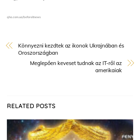
qha.com.ua/beforeitnews
Könnyezni kezdtek az ikonok Ukrajnában és
Oroszországban
Meglepően keveset tudnak az IT-ről az
amerikaiak
RELATED POSTS