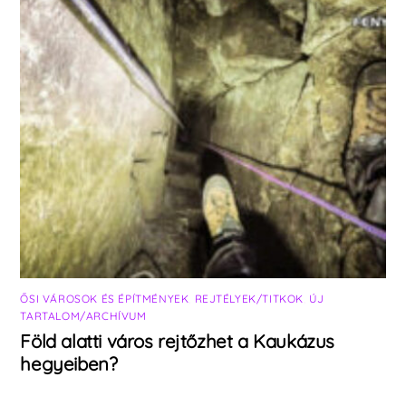
ŐSI VÁROSOK ÉS ÉPÍTMÉNYEK
,
REJTÉLYEK/TITKOK
,
ÚJ
TARTALOM/ARCHÍVUM
Föld alatti város rejtőzhet a Kaukázus
hegyeiben?