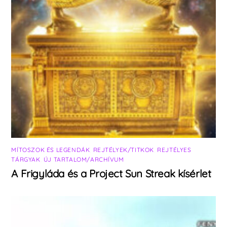
MÍTOSZOK ÉS LEGENDÁK
,
REJTÉLYEK/TITKOK
,
REJTÉLYES
TÁRGYAK
,
ÚJ TARTALOM/ARCHÍVUM
A Frigyláda és a Project Sun Streak kísérlet