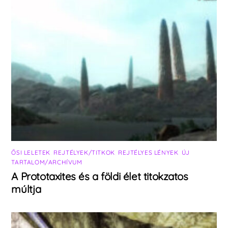
ŐSI LELETEK
,
REJTÉLYEK/TITKOK
,
REJTÉLYES LÉNYEK
,
ÚJ
TARTALOM/ARCHÍVUM
A Prototaxites és a földi élet titokzatos
múltja