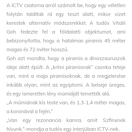
A ICTV csatorna arról számolt be, hogy egy véletlen
folytán találtak rá egy teszt alatt, mikor vizet
kerestek alternatív módszerekkel. A tudós Vitalii
Goh fedezte fel a földalatti objektumot, ami
bebizonyította, hogy a hatalmas piramis 45 méter
magas és 72 méter hosszú.
Goh azt mondta, hogy a piramis a dinoszauruszok
ideje alatt épült. A „krími piramisnak” csonka teteje
van, mint a maja piramisoknak, de a megjelenése
inkább olyan, mint az egyiptomi. A belseje üreges,
és egy ismeretlen lény múmiáját temették alá.
„A múmiának kis teste van, és 1,3-1,4 méter magas,
a koronával a fején.”
„Van egy rezonancia kamra, amit Szfinxnek
hívunk.”-mondja a tudós egy interjúban ICTV-nek.