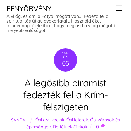
Skip
Men
FÉNYÖRVÉNY
to
A világ, és ami a Fátyol mögött van... Fedezd fel a
spiritualitás útját, gyakorlatait. Használd őket
content
mindennapi életedben, hogy meglásd a világ mögötti
mélyebb valóságot.
2014
03
05
A legősibb piramist
fedezték fel a Krím-
félszigeten
Ősi civilizációk
,
Ősi leletek
,
Ősi városok és
SANDAL
építmények
,
Rejtélyek/Titkok
0