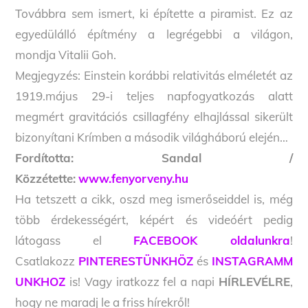
Továbbra sem ismert, ki építette a piramist. Ez az
egyedülálló építmény a legrégebbi a világon,
mondja Vitalii Goh.
Megjegyzés: Einstein korábbi relativitás elméletét az
1919.május 29-i teljes napfogyatkozás alatt
megmért gravitációs csillagfény elhajlással sikerült
bizonyítani Krímben a második világháború elején…
Fordította: Sandal /
Közzétette:
www.fenyorveny.hu
Ha tetszett a cikk, oszd meg ismerőseiddel is, még
több érdekességért, képért és videóért pedig
látogass el
FACEBOOK oldalunkra
!
Csatlakozz
PINTERESTÜNKHÖZ
és
INSTAGRAMM
UNKHOZ
is! Vagy iratkozz fel a napi
HÍRLEVÉLRE
,
hogy ne maradj le a friss hírekről!