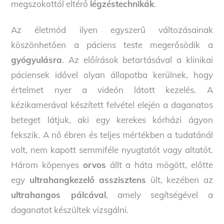
megszokottól eltérő
légzéstechnikák
.
Az életmód ilyen egyszerű változásainak
köszönhetően a páciens teste megerősödik a
gyógyulásra
. Az előírások betartásával a klinikai
páciensek idővel olyan állapotba kerülnek, hogy
értelmet nyer a videón látott kezelés. A
kézikamerával készített felvétel elején a daganatos
beteget látjuk, aki egy kerekes kórházi ágyon
fekszik. A nő ébren és teljes mértékben a tudatánál
volt, nem kapott semmiféle nyugtatót vagy altatót.
Három köpenyes
orvos
állt a háta mögött, előtte
egy
ultrahangkezelő asszisztens
ült, kezében az
ultrahangos pálcával
, amely segítségével a
daganatot készültek vizsgálni.