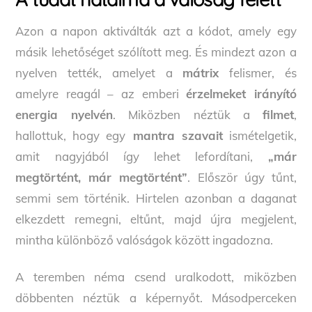
Azon a napon aktiválták azt a kódot, amely egy
másik lehetőséget szólított meg. És mindezt azon a
nyelven tették, amelyet a
mátrix
felismer, és
amelyre reagál – az emberi
érzelmeket irányító
energia nyelvén
. Miközben néztük a
filmet
,
hallottuk, hogy egy
mantra szavait
ismételgetik,
amit nagyjából így lehet lefordítani,
„már
megtörtént, már megtörtént”
. Először úgy tűnt,
semmi sem történik. Hirtelen azonban a daganat
elkezdett remegni, eltűnt, majd újra megjelent,
mintha különböző valóságok között ingadozna.
A teremben néma csend uralkodott, miközben
döbbenten néztük a képernyőt. Másodperceken