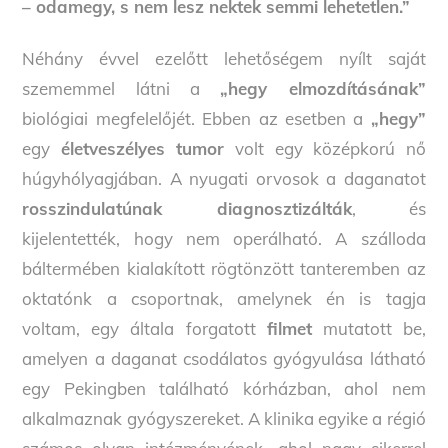
– odamegy, s nem lesz nektek semmi lehetetlen.”
Néhány évvel ezelőtt lehetőségem nyílt saját
szememmel látni a
„hegy elmozdításának”
biológiai megfelelőjét. Ebben az esetben a
„hegy”
egy
életveszélyes tumor
volt egy középkorú nő
húgyhólyagjában. A nyugati orvosok a daganatot
rosszindulatúnak diagnosztizálták
, és
kijelentették, hogy nem operálható. A szálloda
báltermében kialakított rögtönzött tanteremben az
oktatónk a csoportnak, amelynek én is tagja
voltam, egy általa forgatott
filmet
mutatott be,
amelyen a daganat csodálatos gyógyulása látható
egy Pekingben található kórházban, ahol nem
alkalmaznak gyógyszereket. A klinika egyike a régió