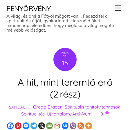
Skip
Men
FÉNYÖRVÉNY
to
A világ, és ami a Fátyol mögött van... Fedezd fel a
spiritualitás útját, gyakorlatait. Használd őket
content
mindennapi életedben, hogy meglásd a világ mögötti
mélyebb valóságot.
2025
11
15
A hit, mint teremtő erő
(2.rész)
Gregg Braden
,
Spirituális tanítók/tanítások
,
SANDAL
Spiritualitás
,
Új tartalom/Archívum
0