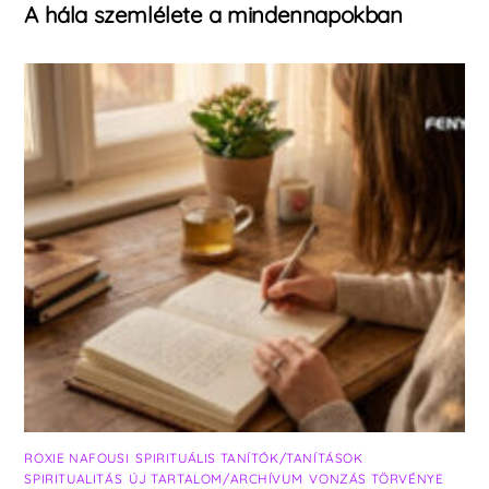
A hála szemlélete a mindennapokban
ROXIE NAFOUSI
,
SPIRITUÁLIS TANÍTÓK/TANÍTÁSOK
,
SPIRITUALITÁS
,
ÚJ TARTALOM/ARCHÍVUM
,
VONZÁS TÖRVÉNYE