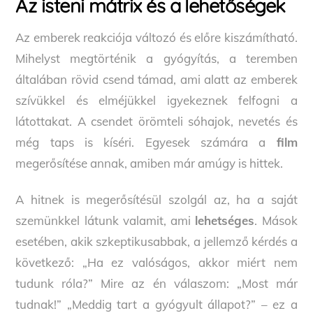
Az isteni mátrix és a lehetőségek
Az emberek reakciója változó és előre kiszámítható.
Mihelyst megtörténik a gyógyítás, a teremben
általában rövid csend támad, ami alatt az emberek
szívükkel és elméjükkel igyekeznek felfogni a
látottakat. A csendet örömteli sóhajok, nevetés és
még taps is kíséri. Egyesek számára a
film
megerősítése annak, amiben már amúgy is hittek.
A hitnek is megerősítésül szolgál az, ha a saját
szemünkkel látunk valamit, ami
lehetséges
. Mások
esetében, akik szkeptikusabbak, a jellemző kérdés a
következő: „Ha ez valóságos, akkor miért nem
tudunk róla?” Mire az én válaszom: „Most már
tudnak!” „Meddig tart a gyógyult állapot?” – ez a