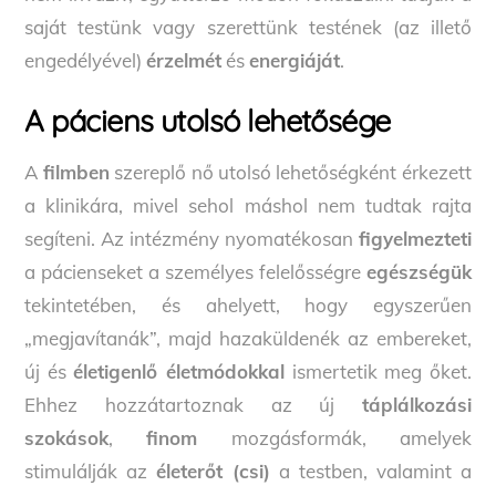
saját testünk vagy szerettünk testének (az illető
engedélyével)
érzelmét
és
energiáját
.
A páciens utolsó lehetősége
A
filmben
szereplő nő utolsó lehetőségként érkezett
a klinikára, mivel sehol máshol nem tudtak rajta
segíteni. Az intézmény nyomatékosan
figyelmezteti
a pácienseket a személyes felelősségre
egészségük
tekintetében, és ahelyett, hogy egyszerűen
„megjavítanák”, majd hazaküldenék az embereket,
új és
életigenlő életmódokkal
ismertetik meg őket.
Ehhez hozzátartoznak az új
táplálkozási
szokások
,
finom
mozgásformák, amelyek
stimulálják az
életerőt (csi)
a testben, valamint a