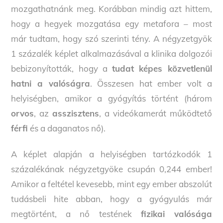
mozgathatnánk meg. Korábban mindig azt hittem,
hogy a hegyek mozgatása egy metafora – most
már tudtam, hogy szó szerinti tény. A négyzetgyök
1 százalék képlet alkalmazásával a klinika dolgozói
bebizonyították, hogy a
tudat képes közvetlenül
hatni a valóságra
. Összesen hat ember volt a
helyiségben, amikor a gyógyítás történt (három
orvos
, az
asszisztens
, a videókamerát működtető
férfi
és a daganatos nő).
A képlet alapján a helyiségben tartózkodók 1
százalékának négyzetgyöke csupán 0,244 ember!
Amikor a feltétel kevesebb, mint egy ember abszolút
tudásbeli hite abban, hogy a gyógyulás már
megtörtént, a nő testének
fizikai valósága