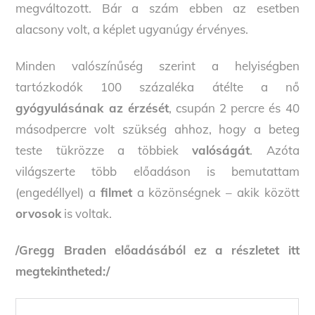
megváltozott. Bár a szám ebben az esetben
alacsony volt, a képlet ugyanúgy érvényes.
Minden valószínűség szerint a helyiségben
tartózkodók 100 százaléka átélte a nő
gyógyulásának az érzését
, csupán 2 percre és 40
másodpercre volt szükség ahhoz, hogy a beteg
teste tükrözze a többiek
valóságát
. Azóta
világszerte több előadáson is bemutattam
(engedéllyel) a
filmet
a közönségnek – akik között
orvosok
is voltak.
/Gregg Braden előadásából ez a részletet itt
megtekintheted:/