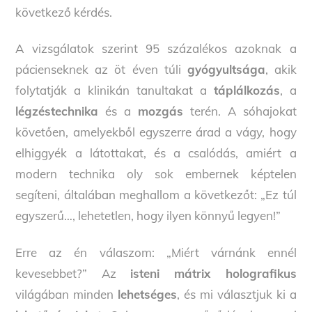
következő kérdés.
A vizsgálatok szerint 95 százalékos azoknak a
pácienseknek az öt éven túli
gyógyultsága
, akik
folytatják a klinikán tanultakat a
táplálkozás
, a
légzéstechnika
és a
mozgás
terén. A sóhajokat
követően, amelyekből egyszerre árad a vágy, hogy
elhiggyék a látottakat, és a csalódás, amiért a
modern technika oly sok embernek képtelen
segíteni, általában meghallom a következőt: „Ez túl
egyszerű…, lehetetlen, hogy ilyen könnyű legyen!”
Erre az én válaszom: „Miért várnánk ennél
kevesebbet?” Az
isteni mátrix holografikus
világában minden
lehetséges
, és mi választjuk ki a