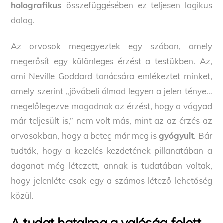
holografikus
összefüggésében ez teljesen logikus
dolog.
Az orvosok megegyeztek egy szóban, amely
megerősít egy különleges érzést a testükben. Az,
ami Neville Goddard tanácsára emlékeztet minket,
amely szerint „jövőbeli álmod legyen a jelen ténye…
megelőlegezve magadnak az érzést, hogy a vágyad
már teljesült is,” nem volt más, mint az az érzés az
orvosokban, hogy a beteg már meg is
gyógyult
. Bár
tudták, hogy a kezelés kezdetének pillanatában a
daganat még létezett, annak is tudatában voltak,
hogy jelenléte csak egy a számos létező lehetőség
közül.
A tudat hatalma a valóság felett