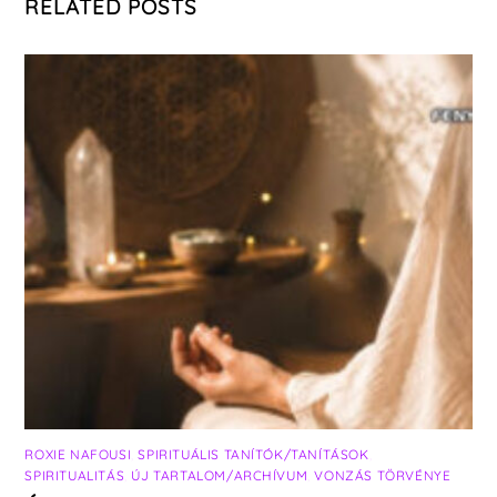
RELATED POSTS
ROXIE NAFOUSI
,
SPIRITUÁLIS TANÍTÓK/TANÍTÁSOK
,
SPIRITUALITÁS
,
ÚJ TARTALOM/ARCHÍVUM
,
VONZÁS TÖRVÉNYE