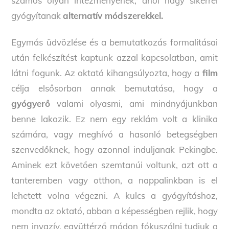
számos olyan intézményének, ahol nagy sikerrel
gyógyítanak
alternatív módszerekkel.
Egymás üdvözlése és a bemutatkozás formalitásai
után felkészítést kaptunk azzal kapcsolatban, amit
látni fogunk. Az oktató kihangsúlyozta, hogy a
film
célja elsősorban annak bemutatása, hogy a
gyógyerő
valami olyasmi, ami mindnyájunkban
benne lakozik. Ez nem egy reklám volt a klinika
számára, vagy meghívó a hasonló betegségben
szenvedőknek, hogy azonnal induljanak Pekingbe.
Aminek ezt követően szemtanúi voltunk, azt ott a
tanteremben vagy otthon, a nappalinkban is el
lehetett volna végezni. A kulcs a gyógyításhoz,
mondta az oktató, abban a képességben rejlik, hogy
nem invazív, együttérző módon fókuszálni tudjuk a