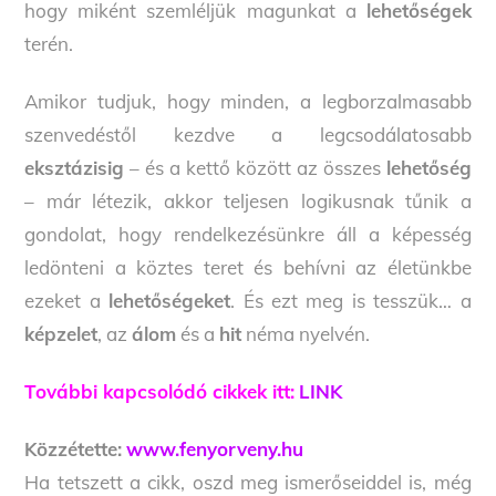
hogy miként szemléljük magunkat a
lehetőségek
terén.
Amikor tudjuk, hogy minden, a legborzalmasabb
szenvedéstől kezdve a legcsodálatosabb
eksztázisig
– és a kettő között az összes
lehetőség
– már létezik, akkor teljesen logikusnak tűnik a
gondolat, hogy rendelkezésünkre áll a képesség
ledönteni a köztes teret és behívni az életünkbe
ezeket a
lehetőségeket
. És ezt meg is tesszük… a
képzelet
, az
álom
és a
hit
néma nyelvén.
További kapcsolódó cikkek itt:
LINK
Közzétette:
www.fenyorveny.hu
Ha tetszett a cikk, oszd meg ismerőseiddel is, még