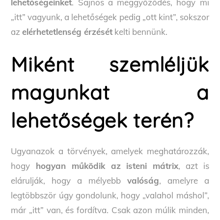
lehetőségeinket
. Sajnos a meggyőződés, hogy mi
„itt” vagyunk, a lehetőségek pedig „ott kint”, sokszor
az
elérhetetlenség érzését
kelti bennünk.
Miként szemléljük
magunkat a
lehetőségek terén?
Ugyanazok a törvények, amelyek meghatározzák,
hogy
hogyan működik az
isteni mátrix
, azt is
elárulják, hogy a mélyebb
valóság
, amelyre a
legtöbbször úgy gondolunk, hogy „valahol máshol”,
már „itt” van, és fordítva. Csak azon múlik minden,