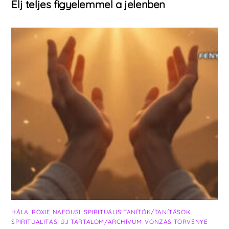
Élj teljes figyelemmel a jelenben
HÁLA
,
ROXIE NAFOUSI
,
SPIRITUÁLIS TANÍTÓK/TANÍTÁSOK
,
SPIRITUALITÁS
,
ÚJ TARTALOM/ARCHÍVUM
,
VONZÁS TÖRVÉNYE