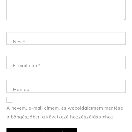
Név
*
E-mail cím
*
Honlap
A nevem, e-mail címem, és weboldalcímem mentése
a böngészőben a következő hozzászólásomhoz.