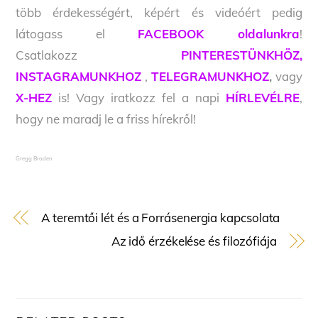
több érdekességért, képért és videóért pedig
látogass el
FACEBOOK oldalunkra
!
Csatlakozz
PINTERESTÜNKHÖZ,
INSTAGRAMUNKHOZ
,
TELEGRAMUNKHOZ
,
vagy
X-HEZ
is! Vagy iratkozz fel a napi
HÍRLEVÉLRE
,
hogy ne maradj le a friss hírekről!
Gregg Braden
A teremtői lét és a Forrásenergia kapcsolata
Az idő érzékelése és filozófiája