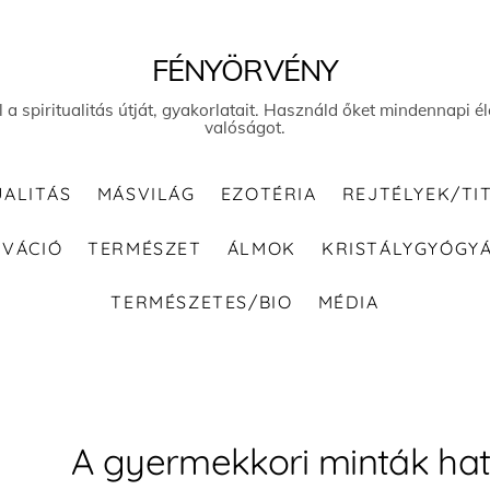
FÉNYÖRVÉNY
el a spiritualitás útját, gyakorlatait. Használd őket mindennapi
valóságot.
UALITÁS
MÁSVILÁG
EZOTÉRIA
REJTÉLYEK/TI
IVÁCIÓ
TERMÉSZET
ÁLMOK
KRISTÁLYGYÓGY
TERMÉSZETES/BIO
MÉDIA
A gyermekkori minták ha