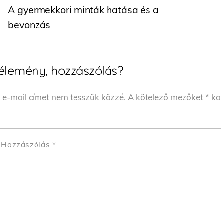
A gyermekkori minták hatása és a
bevonzás
élemény, hozzászólás?
 e-mail címet nem tesszük közzé.
A kötelező mezőket
*
kar
Hozzászólás
*