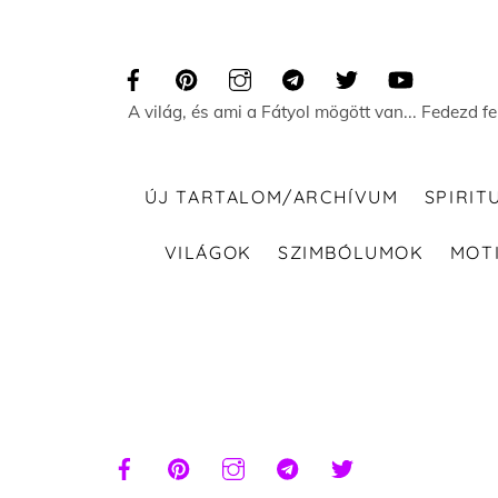
Skip
to
content
A világ, és ami a Fátyol mögött van... Fedezd f
ÚJ TARTALOM/ARCHÍVUM
SPIRIT
VILÁGOK
SZIMBÓLUMOK
MOT