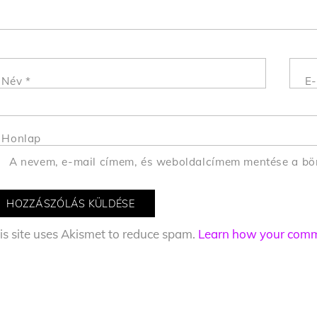
Név
*
E-
Honlap
A nevem, e-mail címem, és weboldalcímem mentése a b
is site uses Akismet to reduce spam.
Learn how your comme