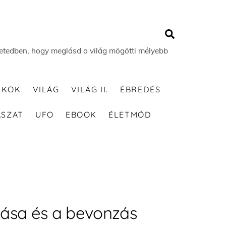
Search
 életedben, hogy meglásd a világ mögötti mélyebb
TKOK
VILÁG
VILÁG II.
ÉBREDÉS
ÁSZAT
UFO
EBOOK
ÉLETMÓD
tása és a bevonzás