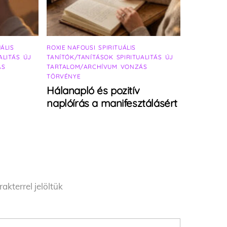
UÁLIS
ROXIE NAFOUSI
,
SPIRITUÁLIS
ALITÁS
,
ÚJ
TANÍTÓK/TANÍTÁSOK
,
SPIRITUALITÁS
,
ÚJ
ÁS
TARTALOM/ARCHÍVUM
,
VONZÁS
TÖRVÉNYE
Hálanapló és pozitív
naplóírás a manifesztálásért
akterrel jelöltük