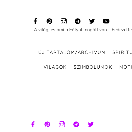
Skip
to
content
A világ, és ami a Fátyol mögött van... Fedezd f
ÚJ TARTALOM/ARCHÍVUM
SPIRIT
VILÁGOK
SZIMBÓLUMOK
MOT