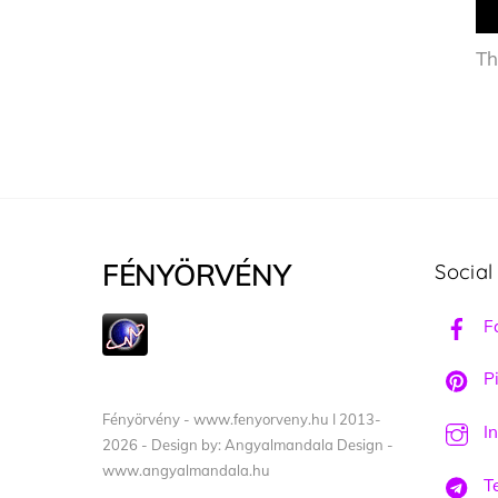
Th
FÉNYÖRVÉNY
Social
F
Pi
Fényörvény - www.fenyorveny.hu I 2013-
I
2026 - Design by: Angyalmandala Design -
www.angyalmandala.hu
T