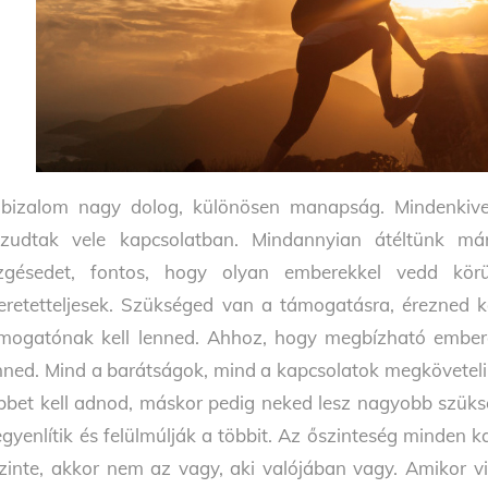
bizalom nagy dolog, különösen manapság. Mindenkiv
azudtak vele
kapcsolatban. Mindannyian átéltünk má
zgésedet, fontos, hogy olyan
emberekkel vedd kör
eretetteljesek. Szükséged van a támogatásra, érezned k
mogatónak kell
lenned. Ahhoz, hogy megbízható embere
nned.
Mind a barátságok, mind a kapcsolatok megköveteli
bbet kell adnod, máskor
pedig neked lesz nagyobb szüksé
egyenlítik és felülmúlják a többit.
Az őszinteség minden k
zinte, akkor nem az vagy, aki valójában vagy. Amikor
v