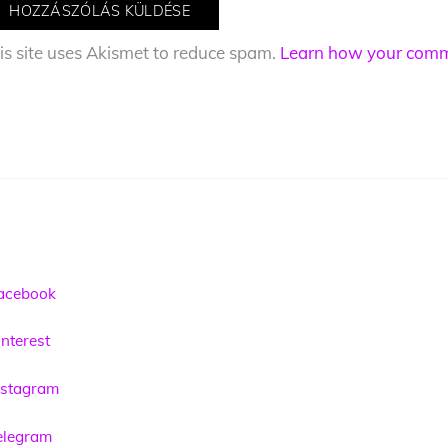
is site uses Akismet to reduce spam.
Learn how your comme
acebook
nterest
nstagram
elegram