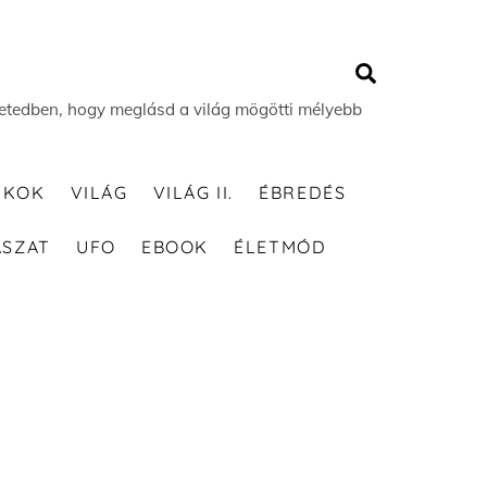
Search
 életedben, hogy meglásd a világ mögötti mélyebb
TKOK
VILÁG
VILÁG II.
ÉBREDÉS
ÁSZAT
UFO
EBOOK
ÉLETMÓD