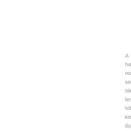
A 
h
re
sz
tá
le
tö
ki
ős