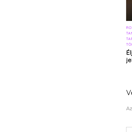
RO
TA
TA
TÖ
Él
j
V
Az