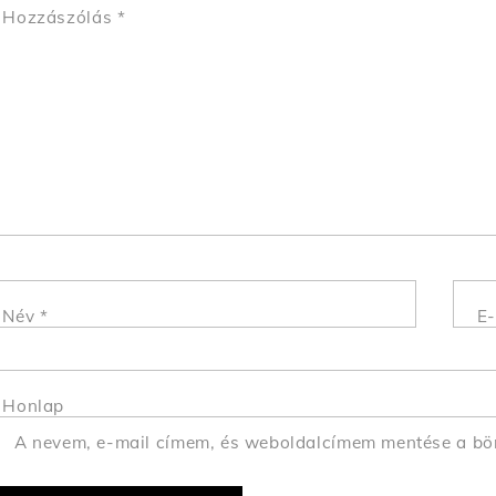
Hozzászólás
*
Név
*
E-
Honlap
A nevem, e-mail címem, és weboldalcímem mentése a b