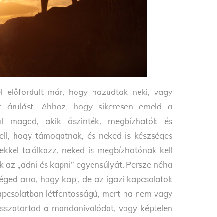
el
előfordult már, hogy hazudtak neki, vagy
r árulást.
Ahhoz, hogy sikeresen emeld a
ül magad, akik őszinték, megbízhatók és
ell,
hogy támogatnak, és neked is készséges
kkel találkozz, neked is
megbízhatónak kell
k az „adni
és kapni” egyensúlyát. Persze néha
ged arra, hogy kapj, de az igazi
kapcsolatok
apcsolatban létfontosságú, mert ha nem
vagy
isszatartod a mondanivalódat, vagy képtelen