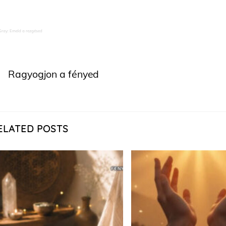
Gray: Emeld a rezgésed
Ragyogjon a fényed
ELATED POSTS