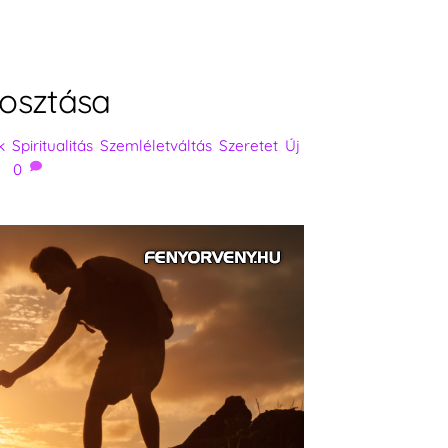
osztása
k
,
Spiritualitás
,
Szemléletváltás
,
Szeretet
,
Új
0