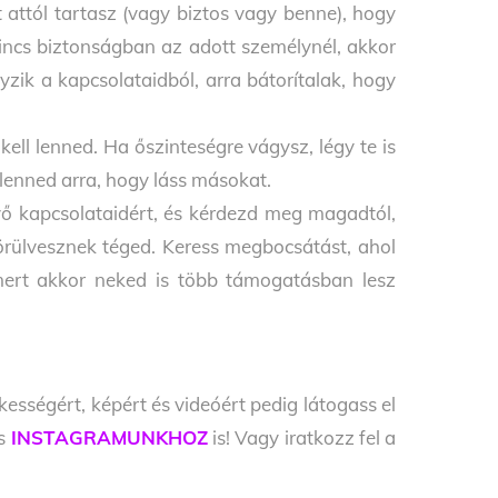
 attól tartasz (vagy
biztos vagy benne), hogy
incs biztonságban az adott személynél,
akkor
yzik a kapcsolataidból, arra
bátorítalak, hogy
kell lenned.
Ha őszinteségre vágysz, légy te is
lenned arra, hogy láss másokat.
évő
kapcsolataidért, és kérdezd meg magadtól,
körülvesznek téged.
Keress megbocsátást, ahol
mert akkor neked is több támogatásban lesz
kességért, képért és videóért pedig látogass el
s
INSTAGRAMUNKHOZ
is! Vagy iratkozz fel a