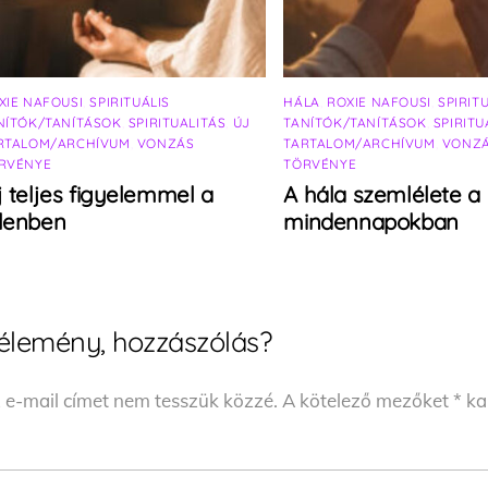
XIE NAFOUSI
,
SPIRITUÁLIS
HÁLA
,
ROXIE NAFOUSI
,
SPIRIT
NÍTÓK/TANÍTÁSOK
,
SPIRITUALITÁS
,
ÚJ
TANÍTÓK/TANÍTÁSOK
,
SPIRITU
RTALOM/ARCHÍVUM
,
VONZÁS
TARTALOM/ARCHÍVUM
,
VONZ
RVÉNYE
TÖRVÉNYE
j teljes figyelemmel a
A hála szemlélete a
elenben
mindennapokban
élemény, hozzászólás?
 e-mail címet nem tesszük közzé.
A kötelező mezőket
*
kar