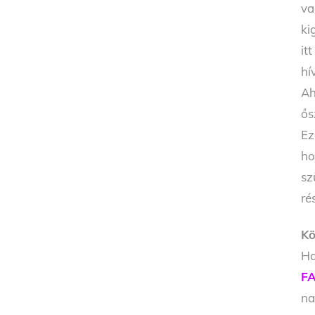
va
ki
it
hí
Ah
ős
Ez
ho
sz
ré
Kö
Ha
FA
na