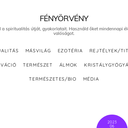
FÉNYÖRVÉNY
el a spiritualitás útját, gyakorlatait. Használd őket mindennapi
valóságot.
UALITÁS
MÁSVILÁG
EZOTÉRIA
REJTÉLYEK/TI
IVÁCIÓ
TERMÉSZET
ÁLMOK
KRISTÁLYGYÓGY
TERMÉSZETES/BIO
MÉDIA
2023
06