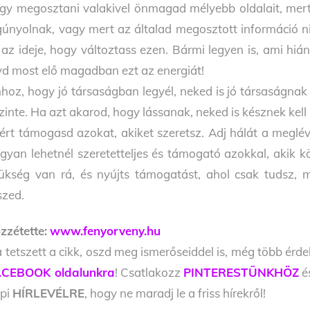
gy megosztani
valakivel önmagad mélyebb oldalait, mert
gúnyolnak, vagy mert az általad
megosztott információ n
t az ideje, hogy változtass ezen.
Bármi legyen is, ami hián
vd most elő magadban ezt az energiát!
hoz, hog
y jó társaságban legyél, neked is jó
társaságnak 
zinte.
Ha azt akarod, hogy lássanak, neked is késznek kell
ért támogasd azokat, akiket szeretsz. Adj hálát a megl
gyan lehetnél
szeretetteljes és támogató azokkal, akik 
ükség van rá, és nyújts támogatást,
ahol csak tudsz, 
szed.
zzétette:
www.fenyorveny.hu
 tetszett a cikk, oszd meg ismerőseiddel is, még több érde
CEBOOK oldalunkra
! Csatlakozz
PINTERESTÜNKHÖZ
é
pi
HÍRLEVÉLRE
, hogy ne maradj le a friss hírekről!