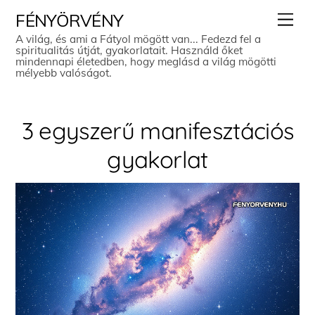
Skip
Men
FÉNYÖRVÉNY
to
A világ, és ami a Fátyol mögött van... Fedezd fel a
spiritualitás útját, gyakorlatait. Használd őket
content
mindennapi életedben, hogy meglásd a világ mögötti
mélyebb valóságot.
3 egyszerű manifesztációs
gyakorlat