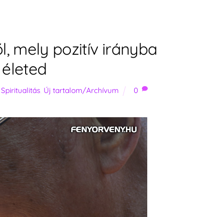
l, mely pozitív irányba
 életed
,
Spiritualitás
,
Új tartalom/Archívum
0