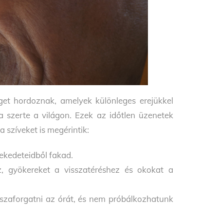
get hordoznak, amelyek különleges erejükkel
a szerte a világon. Ezek az időtlen üzenetek
 szíveket is megérintik:
ekedeteidből fakad.
z, gyökereket a visszatéréshez és okokat a
isszaforgatni az órát, és nem próbálkozhatunk