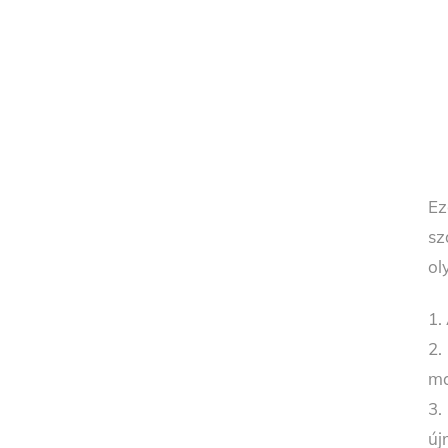
Ez
sz
ol
1.
2.
ma
3.
új