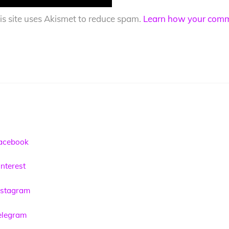
is site uses Akismet to reduce spam.
Learn how your comme
acebook
nterest
nstagram
elegram