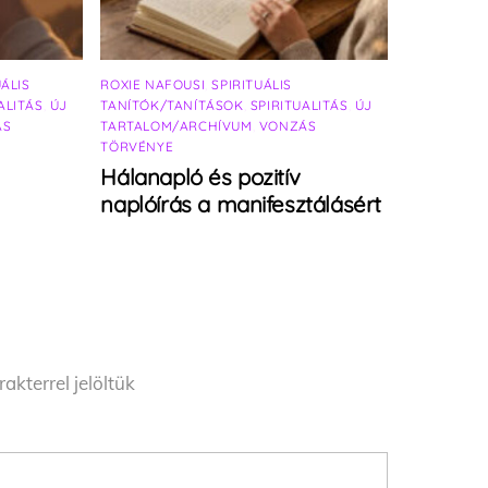
UÁLIS
ROXIE NAFOUSI
,
SPIRITUÁLIS
ALITÁS
,
ÚJ
TANÍTÓK/TANÍTÁSOK
,
SPIRITUALITÁS
,
ÚJ
ÁS
TARTALOM/ARCHÍVUM
,
VONZÁS
TÖRVÉNYE
Hálanapló és pozitív
naplóírás a manifesztálásért
akterrel jelöltük