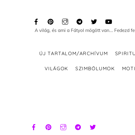
Skip
to
content
A világ, és ami a Fátyol mögött van... Fedezd f
ÚJ TARTALOM/ARCHÍVUM
SPIRIT
VILÁGOK
SZIMBÓLUMOK
MOT