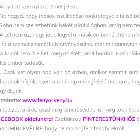
 A nyitott szív nyitott elmét jelent.
 Ne hagyd, hogy mások viselkedése tönkretegye a belső bé
 Soha nem szerezhetünk békét a külvilágban, amíg nem 
 A cél nem az, hogy jobb legyél a másik embernél, hanem 
 Ha a szemet szemért elv érvényesülne, már mindannyian 
 A kanál nem ízlelheti meg az ételt, amit hordoz. Hasonl
lcs ember tudását.
. Csak két olyan nap van az évben, amikor semmit sem l
lnapnak hívják, ezért a mai nap a megfelelő nap arra, hog
gy éljünk.
zzétette:
www.fenyorveny.hu
 tetszett a cikk, oszd meg ismerőseiddel is, még több érde
CEBOOK oldalunkra
! Csatlakozz
PINTERESTÜNKHÖZ
é
napi
HÍRLEVÉLRE
, hogy ne maradj le a friss hírekről!