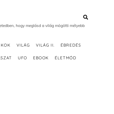
Search
 életedben, hogy meglásd a világ mögötti mélyebb
TKOK
VILÁG
VILÁG II.
ÉBREDÉS
ÁSZAT
UFO
EBOOK
ÉLETMÓD