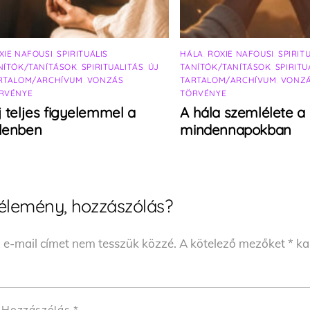
XIE NAFOUSI
,
SPIRITUÁLIS
HÁLA
,
ROXIE NAFOUSI
,
SPIRIT
NÍTÓK/TANÍTÁSOK
,
SPIRITUALITÁS
,
ÚJ
TANÍTÓK/TANÍTÁSOK
,
SPIRITU
RTALOM/ARCHÍVUM
,
VONZÁS
TARTALOM/ARCHÍVUM
,
VONZ
RVÉNYE
TÖRVÉNYE
j teljes figyelemmel a
A hála szemlélete a
elenben
mindennapokban
élemény, hozzászólás?
 e-mail címet nem tesszük közzé.
A kötelező mezőket
*
kar
Hozzászólás
*