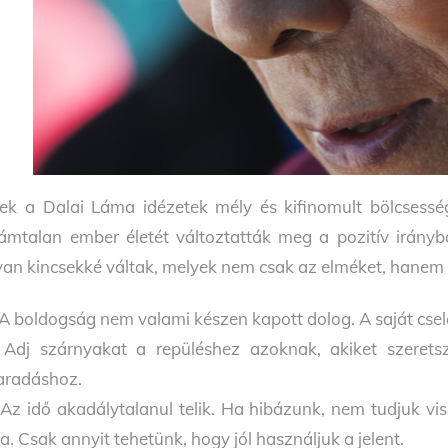
ek a Dalai Láma idézetek mély és kifinomult bölcsessé
ámtalan ember életét változtatták meg a pozitív irányb
yan kincsekké váltak, melyek nem csak az elméket, hanem a
 A boldogság nem valami készen kapott dolog. A saját csel
 Adj szárnyakat a repüléshez azoknak, akiket szerets
radáshoz.
 Az idő akadálytalanul telik. Ha hibázunk, nem tudjuk v
ra. Csak annyit tehetünk, hogy jól használjuk a jelent.