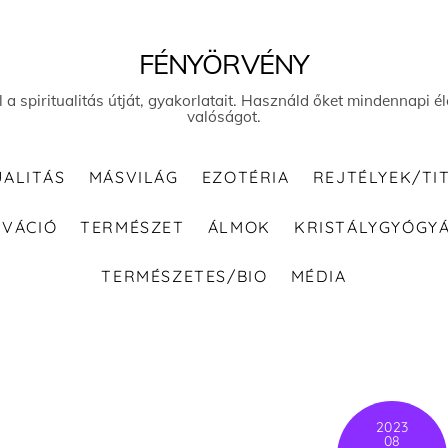
FÉNYÖRVÉNY
el a spiritualitás útját, gyakorlatait. Használd őket mindennapi
valóságot.
UALITÁS
MÁSVILÁG
EZOTÉRIA
REJTÉLYEK/TI
IVÁCIÓ
TERMÉSZET
ÁLMOK
KRISTÁLYGYÓGY
TERMÉSZETES/BIO
MÉDIA
2023
08