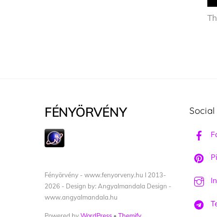
Th
FÉNYÖRVÉNY
Social
F
Pi
Fényörvény - www.fenyorveny.hu I 2013-
I
2026 - Design by: Angyalmandala Design -
www.angyalmandala.hu
T
Powered by
WordPress
•
Themify