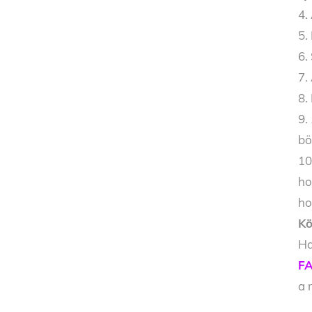
4.
5.
6.
7.
8.
9.
bö
10
ho
ho
Kö
Ha
FA
a 