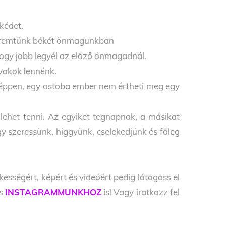
kédet.
teremtünk békét önmagunkban
hogy jobb legyél az előző önmagadnál.
vakok lennénk.
óképpen, egy ostoba ember nem értheti meg egy
ehet tenni. Az egyiket tegnapnak, a másikat
y szeressünk, higgyünk, cselekedjünk és főleg
kességért, képért és videóért pedig látogass el
s
INSTAGRAMMUNKHOZ
is! Vagy iratkozz fel