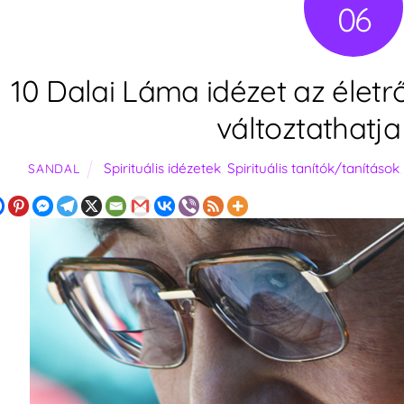
06
10 Dalai Láma idézet az életrő
változtathatja
Spirituális idézetek
,
Spirituális tanítók/tanítások
SANDAL