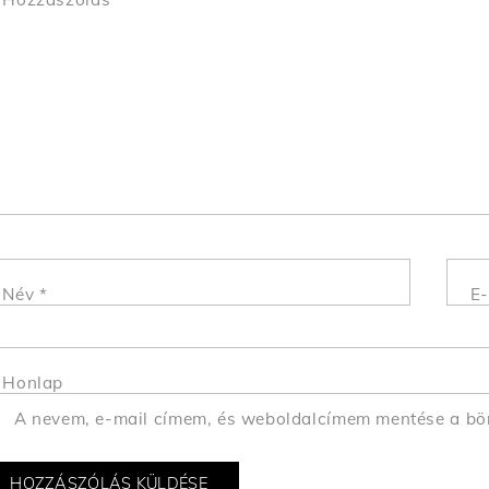
Név
*
E-
Honlap
A nevem, e-mail címem, és weboldalcímem mentése a b