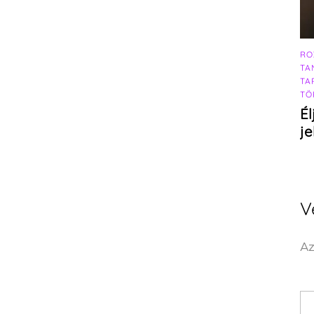
RO
TA
TA
TÖ
Él
j
V
Az