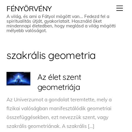
Skip
Men
FÉNYÖRVÉNY
to
A világ, és ami a Fátyol mögött van... Fedezd fel a
spiritualitás útját, gyakorlatait. Használd őket
content
mindennapi életedben, hogy meglásd a világ mögötti
mélyebb valóságot.
szakrális geometria
Az élet szent
geometriája
Az Univerzumot a gondolat teremtette, mely a
fizikai valóságban manifesztálódik geometriai
összefüggésekben, ezt nevezzük szent, vagy
szakrális geometriának. A szakrális […]