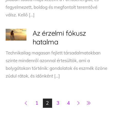
fegyelmezett, boldog és megfontolt teremtővé
válsz. Kellő […]
Az érzelmi fókusz
hatalma
Technikailag magasan fejlett társadalmatokban
szinte mindenről azonnal értesültök, ami a
bolygótokon történik: gondolatok és eszmék özöne
zúdul rátok, és időnként […]
1
2
3
4