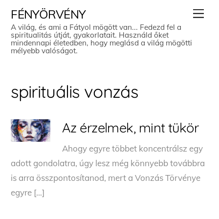
Skip
Men
FÉNYÖRVÉNY
to
A világ, és ami a Fátyol mögött van... Fedezd fel a
spiritualitás útját, gyakorlatait. Használd őket
content
mindennapi életedben, hogy meglásd a világ mögötti
mélyebb valóságot.
spirituális vonzás
Az érzelmek, mint tükör
Ahogy egyre többet koncentrálsz egy
adott gondolatra, úgy lesz még könnyebb továbbra
is arra összpontosítanod, mert a Vonzás Törvénye
egyre […]