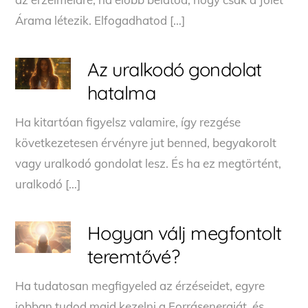
Árama létezik. Elfogadhatod […]
Az uralkodó gondolat
hatalma
Ha kitartóan figyelsz valamire, így rezgése
következetesen érvényre jut benned, begyakorolt
vagy uralkodó gondolat lesz. És ha ez megtörtént,
uralkodó […]
Hogyan válj megfontolt
teremtővé?
Ha tudatosan megfigyeled az érzéseidet, egyre
jobban tudod majd kezelni a Forrásenergiát, és