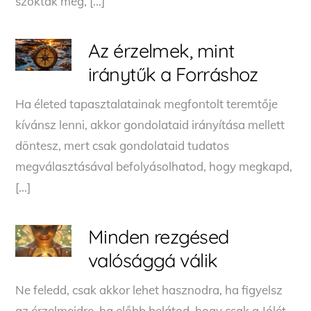
szokták meg, […]
Az érzelmek, mint
iránytűk a Forráshoz
Ha életed tapasztalatainak megfontolt teremtője
kívánsz lenni, akkor gondolataid irányítása mellett
döntesz, mert csak gondolataid tudatos
megválasztásával befolyásolhatod, hogy megkapd,
[…]
Minden rezgésed
valósággá válik
Ne feledd, csak akkor lehet hasznodra, ha figyelsz
az érzelmeidre, ha előbb belátod, hogy csak a Jólét