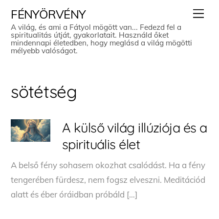
Skip
Men
FÉNYÖRVÉNY
to
A világ, és ami a Fátyol mögött van... Fedezd fel a
spiritualitás útját, gyakorlatait. Használd őket
content
mindennapi életedben, hogy meglásd a világ mögötti
mélyebb valóságot.
sötétség
A külső világ illúziója és a
spirituális élet
A belső fény sohasem okozhat csalódást. Ha a fény
tengerében fürdesz, nem fogsz elveszni. Meditációd
alatt és éber óráidban próbáld […]