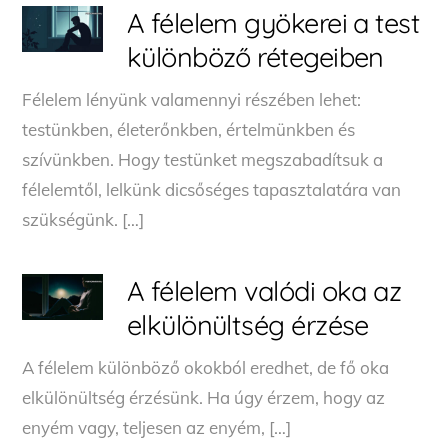
A félelem gyökerei a test
különböző rétegeiben
Félelem lényünk valamennyi részében lehet:
testünkben, életerőnkben, értelmünkben és
szívünkben. Hogy testünket megszabadítsuk a
félelemtől, lelkünk dicsőséges tapasztalatára van
szükségünk. […]
A félelem valódi oka az
elkülönültség érzése
A félelem különböző okokból eredhet, de fő oka
elkülönültség érzésünk. Ha úgy érzem, hogy az
enyém vagy, teljesen az enyém, […]