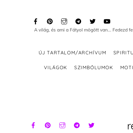
Skip
to
content
A világ, és ami a Fátyol mögött van... Fedezd f
ÚJ TARTALOM/ARCHÍVUM
SPIRIT
VILÁGOK
SZIMBÓLUMOK
MOT
r