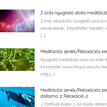
2 órás nyugtató alvás meditáci
2 órás relaxációs, nyugtató zene a 
mindenkinek. Közzétette: Sandal / 
[…]
Meditációs zenék/Relaxációs ze
Nyugtató meditációs zene az erdő 
Közzétette: www.fenyorveny.hu Ha te
még […]
Meditációs zenék/Relaxációs ze
dallama ♫ Relaxáció ♫
♫ Delfinek éneke ♫ Az óceán dallam