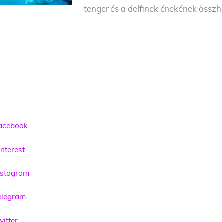
tenger és a delfinek énekének összh
acebook
nterest
nstagram
elegram
itter