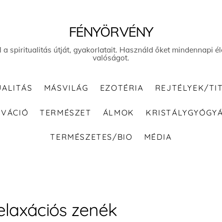
FÉNYÖRVÉNY
el a spiritualitás útját, gyakorlatait. Használd őket mindennapi
valóságot.
UALITÁS
MÁSVILÁG
EZOTÉRIA
REJTÉLYEK/TI
IVÁCIÓ
TERMÉSZET
ÁLMOK
KRISTÁLYGYÓGY
TERMÉSZETES/BIO
MÉDIA
elaxációs zenék