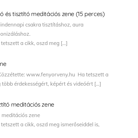
ó és tisztító meditációs zene (15 perces)
indennapi csakra tisztításhoz, aura
rmonizáláshoz.
etszett a cikk, oszd meg […]
ene
 Közzétette: www.fenyorveny.hu Ha tetszett a
 több érdekességért, képért és videóért […]
ztító meditációs zene
ító meditációs zene
tszett a cikk, oszd meg ismerőseiddel is,