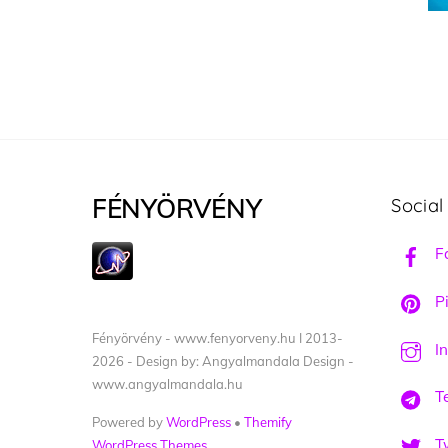
FÉNYÖRVÉNY
Social
F
Pi
Fényörvény - www.fenyorveny.hu I 2013-
I
2026 - Design by: Angyalmandala Design -
www.angyalmandala.hu
T
Powered by
WordPress
•
Themify
Tw
WordPress Themes