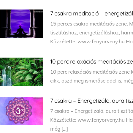
7 csakra meditáció – energetizál
15 perces csakra meditációs zene. M
tisztításhoz, energetizáláshoz, ha
Közzétette: www.fenyorveny.hu Ha t
10 perc relaxációs meditációs z
10 perc relaxációs meditációs zene
cikk, oszd meg ismerőseiddel is, még
7 csakra – Energetizáló, aura tis
7 csakra – Energetizáló, aura tiszt
Közzétette: www.fenyorveny.hu Ha te
még […]