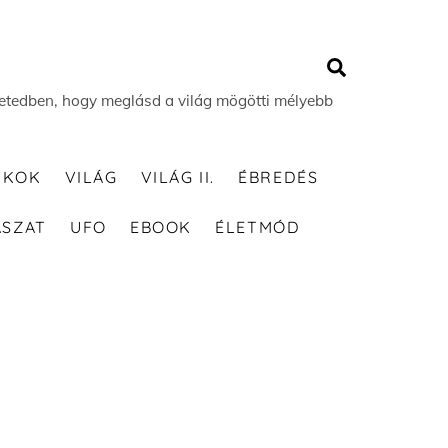
Search
 életedben, hogy meglásd a világ mögötti mélyebb
TKOK
VILÁG
VILÁG II.
ÉBREDÉS
ÁSZAT
UFO
EBOOK
ÉLETMÓD