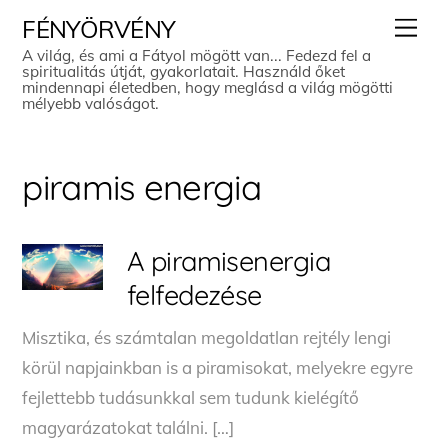
Skip
Men
FÉNYÖRVÉNY
to
A világ, és ami a Fátyol mögött van... Fedezd fel a
spiritualitás útját, gyakorlatait. Használd őket
content
mindennapi életedben, hogy meglásd a világ mögötti
mélyebb valóságot.
piramis energia
A piramisenergia
felfedezése
Misztika, és számtalan megoldatlan rejtély lengi
körül napjainkban is a piramisokat, melyekre egyre
fejlettebb tudásunkkal sem tudunk kielégítő
magyarázatokat találni. […]