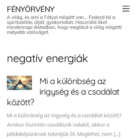
Skip
Men
FÉNYÖRVÉNY
to
A világ, és ami a Fátyol mögött van... Fedezd fel a
spiritualitás útját, gyakorlatait. Használd őket
content
mindennapi életedben, hogy meglásd a világ mögötti
mélyebb valóságot.
negatív energiák
Mi a különbség az
irigység és a csodálat
között?
Mi a különbség az irigység és a csodálat között?
Amikor őszintén csodálunk valakit, akkor a
példaképünknek tekintjük őt. Meglehet, nem […]