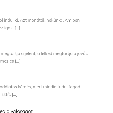
ól indul ki. Azt mondták nekünk: „Amiben
ez igaz. […]
megtartja a jelent, a lelked megtartja a jövőt.
mez és […]
sodálatos kérdés, mert mindig tudni fogod
sztít, […]
meg a valóságot