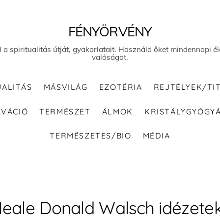
FÉNYÖRVÉNY
el a spiritualitás útját, gyakorlatait. Használd őket mindennapi
valóságot.
UALITÁS
MÁSVILÁG
EZOTÉRIA
REJTÉLYEK/TI
IVÁCIÓ
TERMÉSZET
ÁLMOK
KRISTÁLYGYÓGY
TERMÉSZETES/BIO
MÉDIA
eale Donald Walsch idézete