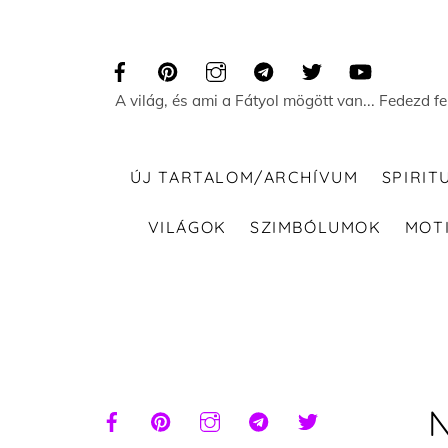
Skip
to
content
A világ, és ami a Fátyol mögött van... Fedezd f
ÚJ TARTALOM/ARCHÍVUM
SPIRIT
VILÁGOK
SZIMBÓLUMOK
MOT
N