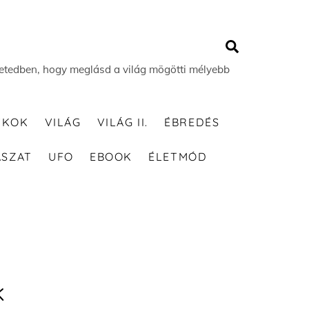
Search
 életedben, hogy meglásd a világ mögötti mélyebb
TKOK
VILÁG
VILÁG II.
ÉBREDÉS
ÁSZAT
UFO
EBOOK
ÉLETMÓD
k