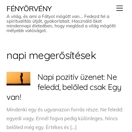
Skip
Men
FÉNYÖRVÉNY
to
A világ, és ami a Fátyol mögött van... Fedezd fel a
spiritualitás útját, gyakorlatait. Használd őket
content
mindennapi életedben, hogy meglásd a világ mögötti
mélyebb valóságot.
napi megerősítések
Napi pozitív üzenet: Ne
feledd, belőled csak Egy
van!
Mindenki egy és ugyanazon forrás része. Ne feledd:
egyedi vagy. Ennél fogva pedig különleges. Nincs
belőled még egy. Értékes és […]