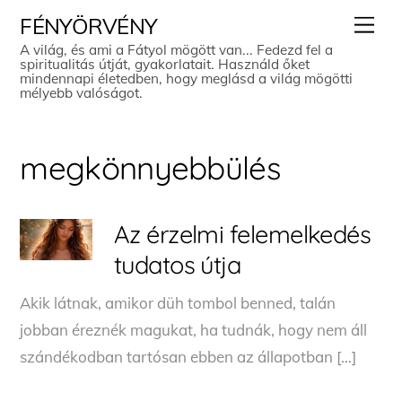
Skip
Men
FÉNYÖRVÉNY
to
A világ, és ami a Fátyol mögött van... Fedezd fel a
spiritualitás útját, gyakorlatait. Használd őket
content
mindennapi életedben, hogy meglásd a világ mögötti
mélyebb valóságot.
megkönnyebbülés
Az érzelmi felemelkedés
tudatos útja
Akik látnak, amikor düh tombol benned, talán
jobban éreznék magukat, ha tudnák, hogy nem áll
szándékodban tartósan ebben az állapotban […]