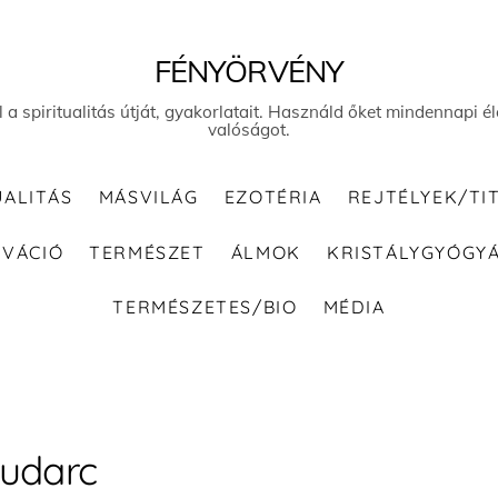
FÉNYÖRVÉNY
el a spiritualitás útját, gyakorlatait. Használd őket mindennapi
valóságot.
UALITÁS
MÁSVILÁG
EZOTÉRIA
REJTÉLYEK/TI
IVÁCIÓ
TERMÉSZET
ÁLMOK
KRISTÁLYGYÓGY
TERMÉSZETES/BIO
MÉDIA
udarc