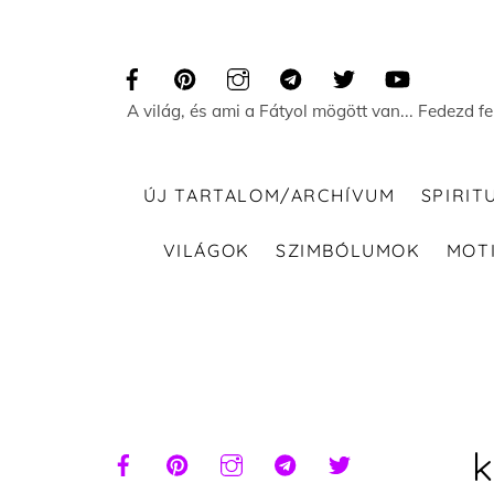
Skip
to
content
A világ, és ami a Fátyol mögött van... Fedezd f
ÚJ TARTALOM/ARCHÍVUM
SPIRIT
VILÁGOK
SZIMBÓLUMOK
MOT
k