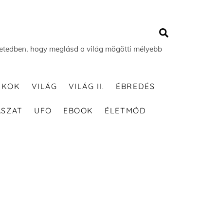
Search
 életedben, hogy meglásd a világ mögötti mélyebb
TKOK
VILÁG
VILÁG II.
ÉBREDÉS
ÁSZAT
UFO
EBOOK
ÉLETMÓD