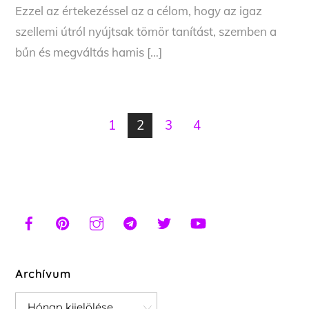
Ezzel az értekezéssel az a célom, hogy az igaz
szellemi útról nyújtsak tömör tanítást, szemben a
bűn és megváltás hamis […]
1
2
3
4
Archívum
Archívum