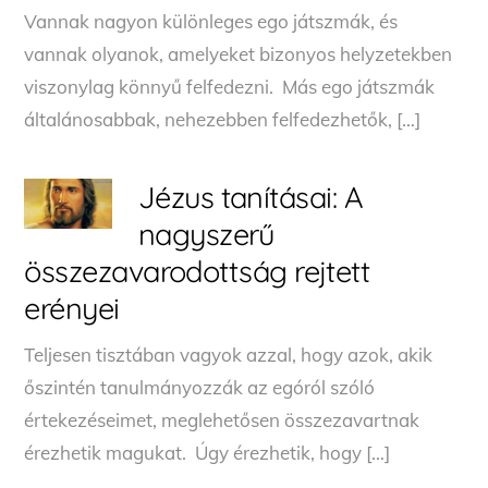
Vannak nagyon különleges ego játszmák, és
vannak olyanok, amelyeket bizonyos helyzetekben
viszonylag könnyű felfedezni. Más ego játszmák
általánosabbak, nehezebben felfedezhetők, […]
Jézus tanításai: A
nagyszerű
összezavarodottság rejtett
erényei
Teljesen tisztában vagyok azzal, hogy azok, akik
őszintén tanulmányozzák az egóról szóló
értekezéseimet, meglehetősen összezavartnak
érezhetik magukat. Úgy érezhetik, hogy […]