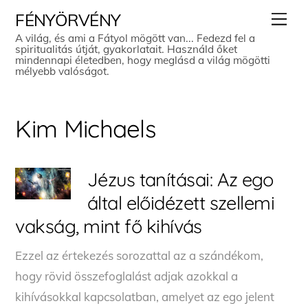
Skip
Men
FÉNYÖRVÉNY
to
A világ, és ami a Fátyol mögött van... Fedezd fel a
spiritualitás útját, gyakorlatait. Használd őket
content
mindennapi életedben, hogy meglásd a világ mögötti
mélyebb valóságot.
Kim Michaels
Jézus tanításai: Az ego
által előidézett szellemi
vakság, mint fő kihívás
Ezzel az értekezés sorozattal az a szándékom,
hogy rövid összefoglalást adjak azokkal a
kihívásokkal kapcsolatban, amelyet az ego jelent