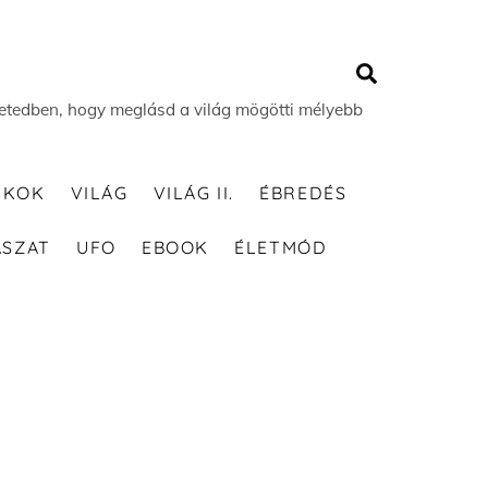
Search
 életedben, hogy meglásd a világ mögötti mélyebb
TKOK
VILÁG
VILÁG II.
ÉBREDÉS
ÁSZAT
UFO
EBOOK
ÉLETMÓD