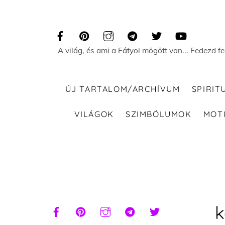
Skip
to
content
A világ, és ami a Fátyol mögött van... Fedezd f
ÚJ TARTALOM/ARCHÍVUM
SPIRIT
VILÁGOK
SZIMBÓLUMOK
MOT
k