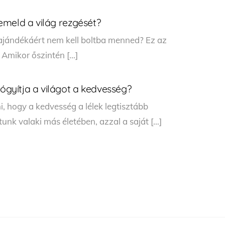
emeld a világ rezgését?
 ajándékáért nem kell boltba menned? Ez az
Amikor őszintén […]
gyítja a világot a kedvesség?
, hogy a kedvesség a lélek legtisztább
unk valaki más életében, azzal a saját […]