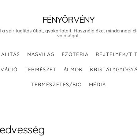
FÉNYÖRVÉNY
el a spiritualitás útját, gyakorlatait. Használd őket mindennapi
valóságot.
UALITÁS
MÁSVILÁG
EZOTÉRIA
REJTÉLYEK/TI
IVÁCIÓ
TERMÉSZET
ÁLMOK
KRISTÁLYGYÓGY
TERMÉSZETES/BIO
MÉDIA
edvesség